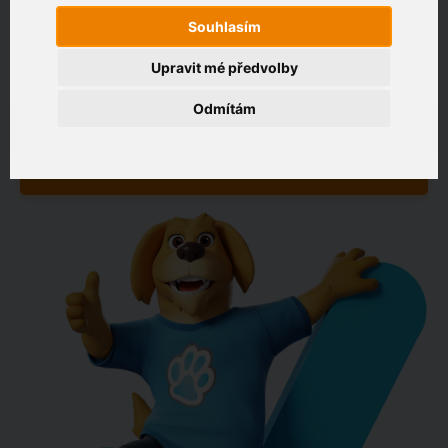
Souhlasím
Zákaznický portál
Upravit mé předvolby
Zadejte adresu, kde chcete připojit
Odmítám
např. Jeníkovská 940, Čáslav
OVĚŘIT DOSTUPNOST