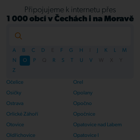
Připojujeme k internetu přes
1 000 obcí v Čechách i na Moravě
A
B
C
D
E
F
G
H
I
J
K
L
M
N
O
P
Q
R
S
T
U
V
W
X
Y
Z
Očelice
Orel
Osičky
Opolany
Ostrava
Opočno
Orlické Záhoří
Opočnice
Otovice
Opatovice nad Labem
Oldřichovice
Opatovice I