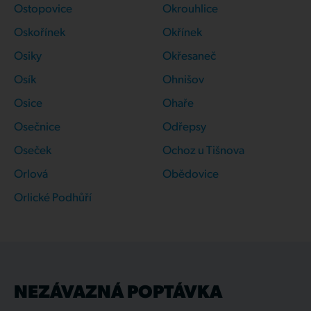
Ostopovice
Okrouhlice
Oskořínek
Okřínek
Osiky
Okřesaneč
Osík
Ohnišov
Osice
Ohaře
Osečnice
Odřepsy
Oseček
Ochoz u Tišnova
Orlová
Obědovice
Orlické Podhůří
NEZÁVAZNÁ POPTÁVKA