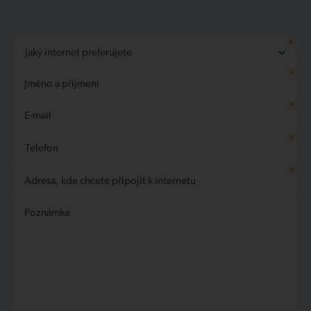
*
Jaký internet preferujete
*
Nechám si poradit
Jméno a příjmení
Internet Bronze
Internet Silver
*
E-mail
Internet Gold
*
Telefon
*
Adresa, kde chcete připojit k internetu
Poznámka