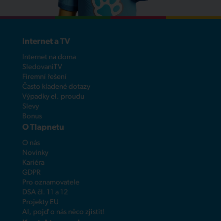
Internet a TV
Internet na doma
SledovaniTV
Firemní řešení
Často kladené dotazy
Výpadky el. proudu
Slevy
Bonus
O Tlapnetu
O nás
Novinky
Kariéra
GDPR
Pro oznamovatele
DSA čl. 11 a 12
Projekty EU
AI, pojď o nás něco zjistit!