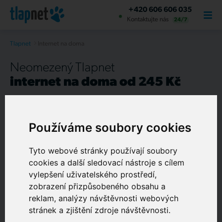
+420 606 606 035
Kontaktujte nás
24/7
Tlapnet
Internet na doma
Neomezený Tlapnet
internet na doma od 245 Kč
Se
slevou až 38 %
při předplacení našich služeb.
Předplatné využívá už 35 % zákazníků
Používáme soubory cookies
Spolehlivá a živá
nonstop podpora
Tyto webové stránky používají soubory
O NÁS
Sjednání termínu
připojení do 3 dnů
cookies a další sledovací nástroje s cílem
Chytrá TV s archivem a zpětným sledováním na měsíc
vylepšení uživatelského prostředí,
zdarma
zobrazení přizpůsobeného obsahu a
reklam, analýzy návštěvnosti webových
Rychlá instalace u vás doma
stránek a zjištění zdroje návštěvnosti.