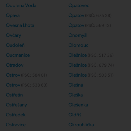
Odolena Voda
Opatovec
Opava
Opatov
(PSČ:
675 28
)
Ovesná Lhota
Opatov
(PSČ:
569 12
)
Ovčáry
Onomyšl
Oudoleň
Olomouc
Oucmanice
Olešnice
(PSČ:
517 36
)
Otradov
Olešnice
(PSČ:
679 74
)
Ostrov
Olešnice
(PSČ:
584 01
)
(PSČ:
503 51
)
Ostrov
Olešná
(PSČ:
538 63
)
Ostřetín
Oleška
Ostřešany
Olešenka
Ostředek
Oldřiš
Ostravice
Okrouhlička