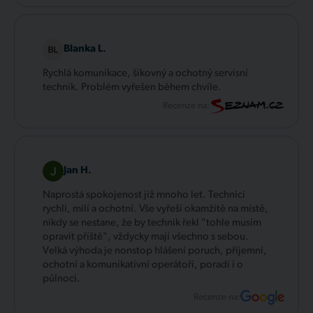
Blanka L.
Rychlá komunikace, šikovný a ochotný servisní
technik. Problém vyřešen během chvíle.
Recenze na:
Jan H.
Naprostá spokojenost již mnoho let. Technici
rychlí, milí a ochotní. Vše vyřeší okamžitě na místě,
nikdy se nestane, že by technik řekl "tohle musím
opravit příště", vždycky mají všechno s sebou.
Velká výhoda je nonstop hlášení poruch, příjemní,
ochotní a komunikativní operátoři, poradí i o
půlnoci.
Recenze na: