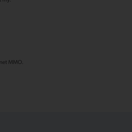
t my.
apnet MMO.