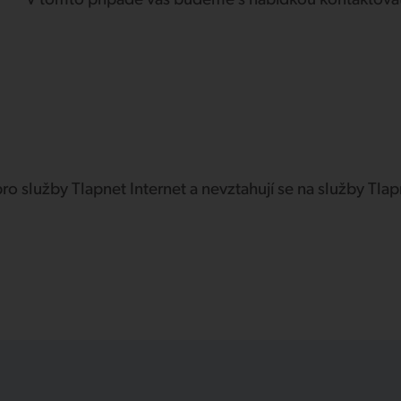
V tomto případě vás budeme s nabídkou kontaktova
pro služby Tlapnet Internet a nevztahují se na služby Tl