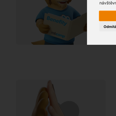
návštěvn
Odmít