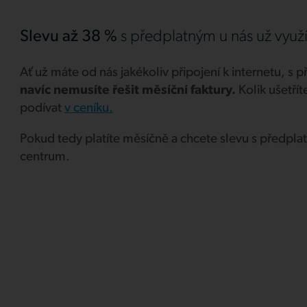
Slevu až 38 %
s předplatným u nás už využ
Ať už máte od nás jakékoliv připojení k internetu, s
navíc nemusíte řešit měsíční faktury.
Kolik ušetřít
podívat
v ceníku.
Pokud tedy platíte měsíčně a chcete slevu s předpla
centrum.