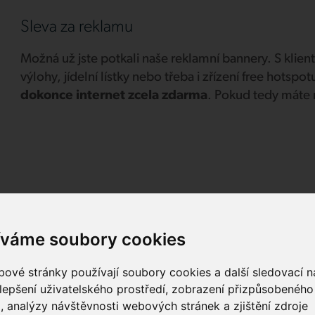
Sleva za reklamu
Možná už jste potkali naše reklamní bannery. S klient
výlohy, jídelní lístky nebo třeba i zřízení free hots
dokonce internet zcela zdarma
. Pokud tedy máte 
íváme soubory cookies
ové stránky používají soubory cookies a další sledovací ná
lepšení uživatelského prostředí, zobrazení přizpůsobenéh
Spolupráce s firmami
, analýzy návštěvnosti webových stránek a zjištění zdroje