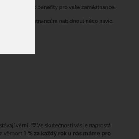
et a připravit benefity pro vaše zaměstnance!
tějí svým zaměstnancům nabídnout něco navíc.
Ozvěte se!
ávají věrní. 💙Ve skutečnosti vás je naprostá
za věrnost
1 % za každý rok u nás máme pro