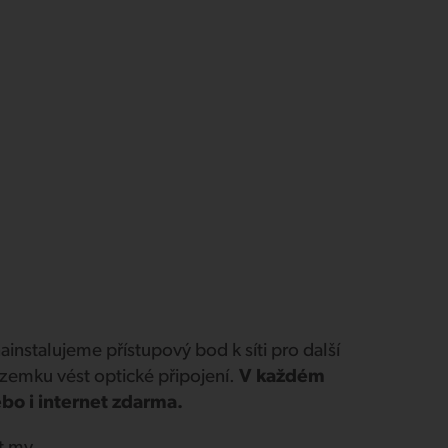
nstalujeme přístupový bod k síti pro další
zemku vést optické připojení.
V každém
bo i internet zdarma.