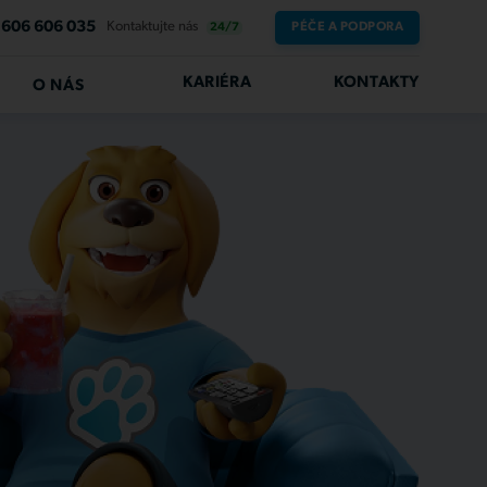
606 606 035
Kontaktujte nás
PÉČE A PODPORA
24/7
KARIÉRA
KONTAKTY
O NÁS