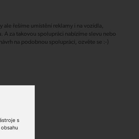
y ale řešíme umístění reklamy i na vozidla,
potu. A za takovou spolupráci nabízíme slevu nebo
návrh na podobnou spolupráci, ozvěte se :-)
stroje s
o obsahu