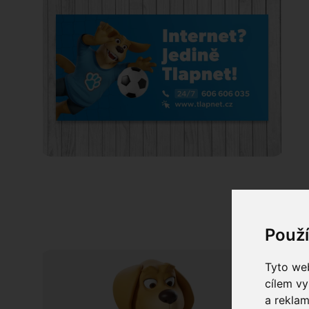
Použ
Tyto web
cílem vy
a reklam