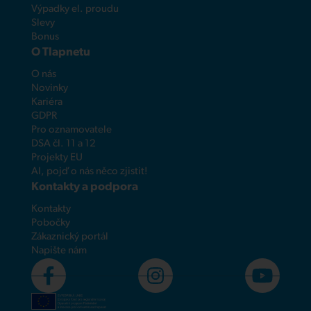
Výpadky el. proudu
Slevy
Bonus
O Tlapnetu
O nás
Novinky
Kariéra
GDPR
Pro oznamovatele
DSA čl. 11 a 12
Projekty EU
AI, pojď o nás něco zjistit!
Kontakty a podpora
Kontakty
Pobočky
Zákaznický portál
Napište nám