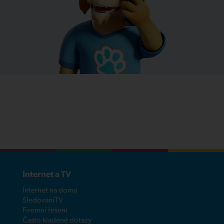
Internet a TV
Internet na doma
SledovaniTV
Firemní řešení
Často kladené dotazy