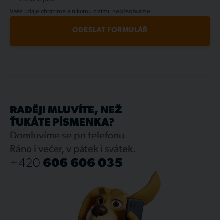
balíčku Bronze)
Vaše údaje
chráníme a nikomu cizímu nepředáváme
.
Pojem - Fixace ceny
ODESLAT FORMULÁŘ
Při předplacení se vám cena
zafixuje na celé
období
, tedy v případě výše například na 36
měsíců.
RADĚJI MLUVÍTE, NEŽ
ŤUKÁTE PÍSMENKA?
Domluvíme se po telefonu.
Ráno i večer, v pátek i svátek.
+420
606 606 035