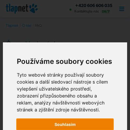
+420 606 606 035
Kontaktujte nás
24/7
Tlapnet
O nás
FAQ
Často kladené dotazy
Na co se nás
Používáme soubory cookies
nejčastěji ptáte
Tyto webové stránky používají soubory
cookies a další sledovací nástroje s cílem
Nenašli jste odpověď na svou otázku? Kontaktujte
vylepšení uživatelského prostředí,
O NÁS
nás na čísle 606 606 035 nebo pište na
zobrazení přizpůsobeného obsahu a
info@tlapnet.cz. Naši operátoři vám rádi se vším
reklam, analýzy návštěvnosti webových
pomůžou či poradí. Linka funguje nonstop – 24
stránek a zjištění zdroje návštěvnosti.
hodin denně, 7 dní v týdnu.
Souhlasím