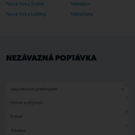
Nová Ves u Světlé
Načešice
Nová Ves u Leštiny
Nabočany
NEZÁVAZNÁ POPTÁVKA
*
Jaký internet preferujete
*
Nechám si poradit
Jméno a příjmení
Internet Bronze
Internet Silver
*
E-mail
Internet Gold
*
Telefon