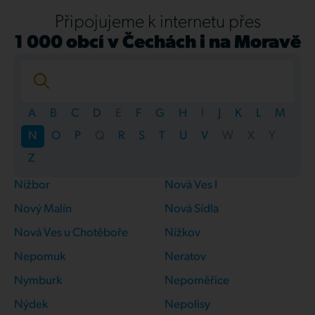
Připojujeme k internetu přes
1 000 obcí v Čechách i na Moravě
A
B
C
D
E
F
G
H
I
J
K
L
M
N
O
P
Q
R
S
T
U
V
W
X
Y
Z
Nižbor
Nová Ves I
Nový Malín
Nová Sídla
Nová Ves u Chotěboře
Nížkov
Nepomuk
Neratov
Nymburk
Nepoměřice
Nýdek
Nepolisy