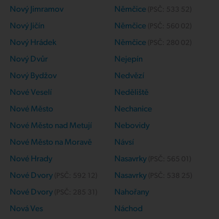
Nový Jimramov
Němčice
(PSČ:
533 52
)
Nový Jičín
Němčice
(PSČ:
560 02
)
Nový Hrádek
Němčice
(PSČ:
280 02
)
Nový Dvůr
Nejepín
Nový Bydžov
Nedvězí
Nové Veselí
Neděliště
Nové Město
Nechanice
Nové Město nad Metují
Nebovidy
Nové Město na Moravě
Návsí
Nové Hrady
Nasavrky
(PSČ:
565 01
)
Nové Dvory
Nasavrky
(PSČ:
592 12
)
(PSČ:
538 25
)
Nové Dvory
Nahořany
(PSČ:
285 31
)
Nová Ves
Náchod