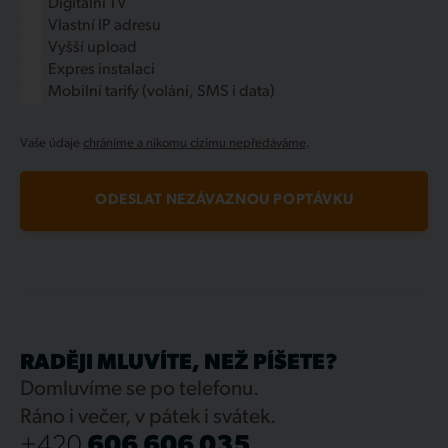
Digitální TV
Vlastní IP adresu
Vyšší upload
Expres instalaci
Mobilní tarify (volání, SMS i data)
Vaše údaje
chráníme a nikomu cizímu nepředáváme
.
ODESLAT NEZÁVAZNOU POPTÁVKU
RADĚJI MLUVÍTE, NEŽ PÍŠETE?
Domluvíme se po telefonu.
Ráno i večer, v pátek i svátek.
+420
606 606 035