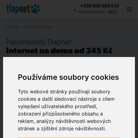
+420 606 606 035
Kontaktujte nás
24/7
Tlapnet
Internet na doma
Neomezený Tlapnet
internet na doma od 245 Kč
Se
slevou až 38 %
při předplacení našich služeb.
Předplatné využívá už 35 % zákazníků
Používáme soubory cookies
Spolehlivá a živá
nonstop podpora
Tyto webové stránky používají soubory
O NÁS
Sjednání termínu
připojení do 3 dnů
cookies a další sledovací nástroje s cílem
Chytrá TV s archivem a zpětným sledováním na měsíc
vylepšení uživatelského prostředí,
zobrazení přizpůsobeného obsahu a
zdarma
reklam, analýzy návštěvnosti webových
Rychlá instalace u vás doma
stránek a zjištění zdroje návštěvnosti.