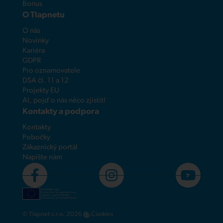
Bonus
O Tlapnetu
O nás
Novinky
Kariéra
GDPR
Pro oznamovatele
DSA čl. 11 a 12
Projekty EU
AI, pojď o nás něco zjistit!
Kontakty a podpora
Kontakty
Pobočky
Zákaznický portál
Napište nám
© Tlapnet s.r.o. 2026
Cookies