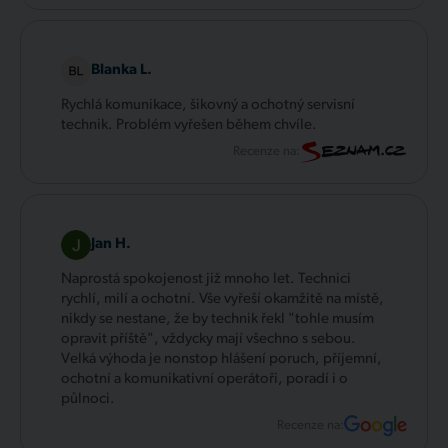
Blanka L.
Rychlá komunikace, šikovný a ochotný servisní
technik. Problém vyřešen během chvíle.
Recenze na:
Jan H.
Naprostá spokojenost již mnoho let. Technici
rychlí, milí a ochotní. Vše vyřeší okamžitě na místě,
nikdy se nestane, že by technik řekl "tohle musím
opravit příště", vždycky mají všechno s sebou.
Velká výhoda je nonstop hlášení poruch, příjemní,
ochotní a komunikativní operátoři, poradí i o
půlnoci.
Recenze na: