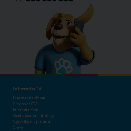
Internet a TV
Internet na doma
SledovaniTV
Firemní řešení
Často kladené dotazy
Výpadky el. proudu
Slevy