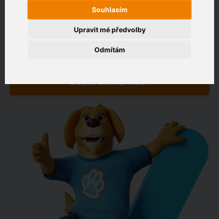
Souhlasím
Zákaznický portál
Upravit mé předvolby
Zadejte adresu, kde chcete připojit
Odmítám
např. Jeníkovská 940, Čáslav
OVĚŘIT DOSTUPNOST