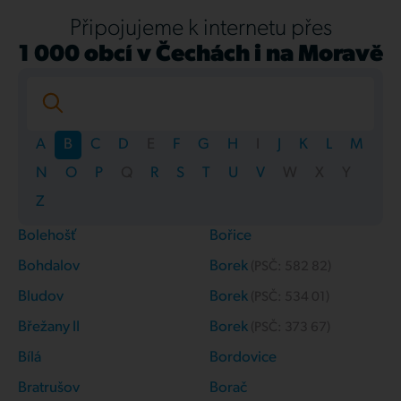
Připojujeme k internetu přes
1 000 obcí v Čechách i na Moravě
A
B
C
D
E
F
G
H
I
J
K
L
M
N
O
P
Q
R
S
T
U
V
W
X
Y
Z
Bolehošť
Bořice
Bohdalov
Borek
(PSČ:
582 82
)
Bludov
Borek
(PSČ:
534 01
)
Břežany II
Borek
(PSČ:
373 67
)
Bílá
Bordovice
Bratrušov
Borač