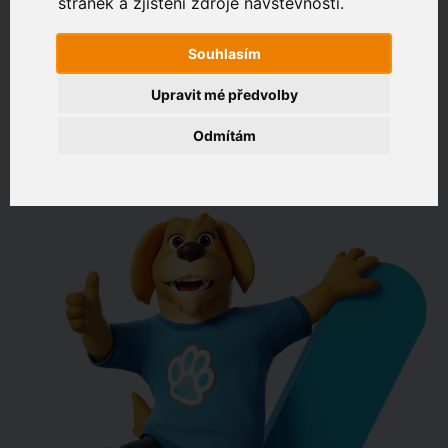
stránek a zjištění zdroje návštěvnosti.
Zákaznický portál
Souhlasím
Zadejte adresu, kde chcete připojit
Upravit mé předvolby
např. Jeníkovská 940, Čáslav
Odmítám
OVĚŘIT DOSTUPNOST