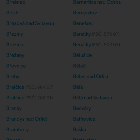
Brněnec
Bernartice nad Odrou
Brloh
Bernardov
Březová nad Svitavou
Benešov
Březiny
Benátky
(PSČ:
570 01
)
Březina
Benátky
(PSČ:
503 03
)
Břežany I
Bělušice
Břevnice
Běleč
Břehy
Běleč nad Orlicí
Bratčice
Bělá
(PSČ:
664 67
)
Bratčice
Bělá nad Svitavou
(PSČ:
286 01
)
Branky
Bečváry
Brandýs nad Orlicí
Batňovice
Brambory
Baška