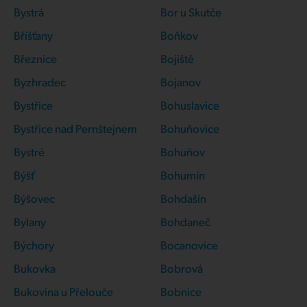
Bystrá
Bor u Skutče
Bříšťany
Boňkov
Březnice
Bojiště
Byzhradec
Bojanov
Bystřice
Bohuslavice
Bystřice nad Pernštejnem
Bohuňovice
Bystré
Bohuňov
Býšť
Bohumín
Býšovec
Bohdašín
Bylany
Bohdaneč
Býchory
Bocanovice
Bukovka
Bobrová
Bukovina u Přelouče
Bobnice