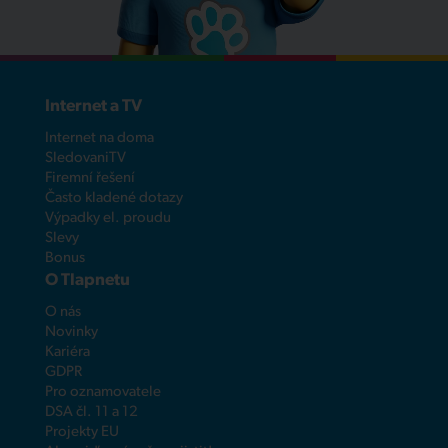
Internet a TV
Internet na doma
SledovaniTV
Firemní řešení
Často kladené dotazy
Výpadky el. proudu
Slevy
Bonus
O Tlapnetu
O nás
Novinky
Kariéra
GDPR
Pro oznamovatele
DSA čl. 11 a 12
Projekty EU