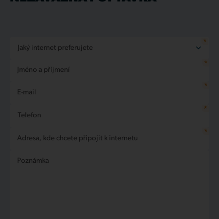
*
Jaký internet preferujete
*
Nechám si poradit
Jméno a příjmení
Internet Bronze
Internet Silver
*
E-mail
Internet Gold
*
Telefon
*
Adresa, kde chcete připojit k internetu
Poznámka