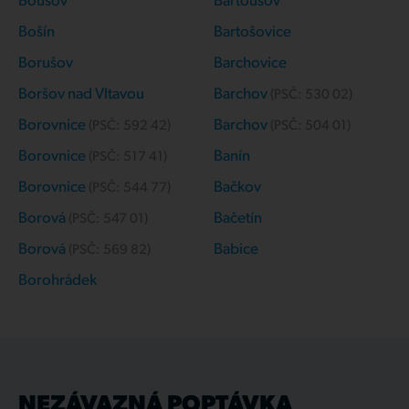
Bousov
Bartoušov
Bošín
Bartošovice
Borušov
Barchovice
Boršov nad Vltavou
Barchov
(PSČ:
530 02
)
Borovnice
Barchov
(PSČ:
592 42
)
(PSČ:
504 01
)
Borovnice
Banín
(PSČ:
517 41
)
Borovnice
Bačkov
(PSČ:
544 77
)
Borová
Bačetín
(PSČ:
547 01
)
Borová
Babice
(PSČ:
569 82
)
Borohrádek
NEZÁVAZNÁ POPTÁVKA