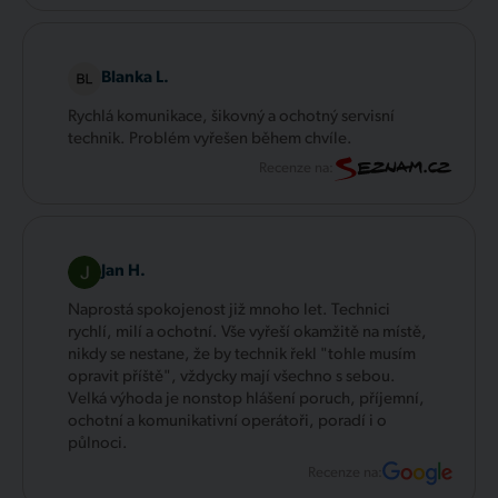
Blanka L.
Rychlá komunikace, šikovný a ochotný servisní
technik. Problém vyřešen během chvíle.
Recenze na:
Jan H.
Naprostá spokojenost již mnoho let. Technici
rychlí, milí a ochotní. Vše vyřeší okamžitě na místě,
nikdy se nestane, že by technik řekl "tohle musím
opravit příště", vždycky mají všechno s sebou.
Velká výhoda je nonstop hlášení poruch, příjemní,
ochotní a komunikativní operátoři, poradí i o
půlnoci.
Recenze na: