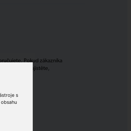
oručujete. Pokud zákazníka
k se prosím ujistěte,
stroje s
o obsahu