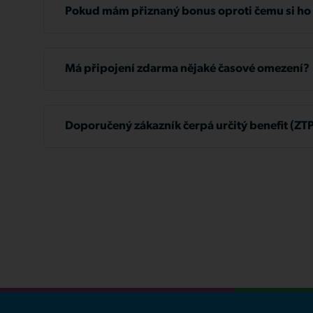
doporučení
pomocí unikátního kódu každého dop
Pokud mám přiznaný bonus oproti čemu si ho
obdrželi v mailu s potvrzením doporučení. Nebo
centru vyzvednu?
zákaznickém účtu Tlapnet.
V případě, že jste zákazníkem Tlapnetu vyzvedává
smlouvy. Pokud nejste zákazník firmy Tlapnet bo
Má připojení zdarma nějaké časové omezení?
osobních a kontaktních údajů.
Připojení zdarma trvá pokud všechny doporučené p
Pokud některé z doporučení svou službu zruší nár
Doporučený zákazník čerpá určitý benefit (ZT
připojení zdarma zaniká. Nebo je možné ho nah
sleva, atp.), mohu si nárokovat odměnu?
v takovém případě nárok na internetové připojení
Bohužel slevy není možné kumulovat s jinými ben
zákazník bude čerpat výhodu, není možné si proviz