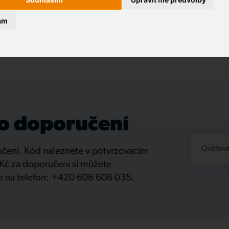
ám
o doporučení
Ověřova
ručení. Kód naleznete v potvrzovacím
0Kč za doporučení si můžete
e na telefon: +420 606 606 035.