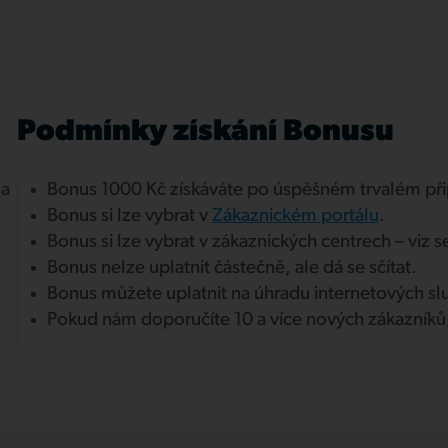
Podmínky získání Bonusu
 a
Bonus 1000 Kč získáváte po úspěšném trvalém př
Bonus si lze vybrat v
Zákaznickém portálu
.
Bonus si lze vybrat v zákaznických centrech – viz 
Bonus nelze uplatnit částečně, ale dá se sčítat.
Bonus můžete uplatnit na úhradu internetových sl
Pokud nám doporučíte 10 a více nových zákazníků,