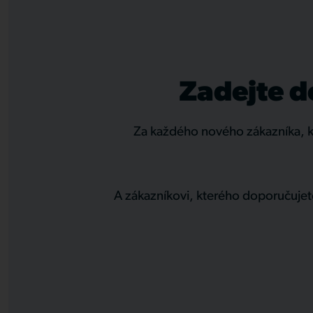
Zadejte d
Za každého nového zákazníka, k
A zákazníkovi, kterého doporučujete