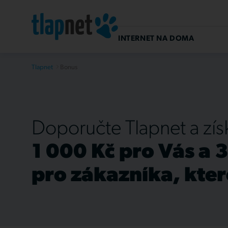
INTERNET NA DOMA
Tlapnet
Bonus
Doporučte Tlapnet a zís
1 000 Kč pro Vás a 
pro zákazníka, kte