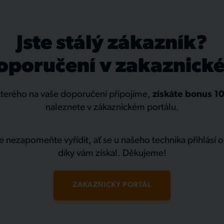
Jste stálý zákazník?
oporučení v zakaznick
terého na vaše doporučení připojíme,
získáte bonus 1
naleznete v zákaznickém portálu.
 nezapomeňte vyřídit, ať se u našeho technika přihlásí 
díky vám získal. Děkujeme!
ZAKAZNICKY PORTÁL