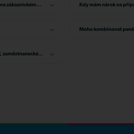
oručení, který jste
kumulovat a ušetřit si tak 
 na zákaznickém
Kdy mám nárok na přip
 standardně ve svém
te si bonus svým číslem
Na internetové připojení
nus si vyzvedáváte pomocí
minimálně 10 nových záka
Mohu kombinovat peněž
internetovém připojení.
řípojky jsou aktivní.
Ano, samozřejmě, pokud m
ok na internetové
vybrat 10000 Kč v bonusu 
P, zaměstnanecká
radit novým doporučením,
 zdarma nadále trvá.
efity. Pokud doporučený
i za získání nárokovat.