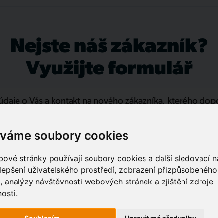
Nejste náš zákazník?
Využijte formulář
 údaje o Vás a kontakt na nového zákazníka, kterého dop
ovat, bude doporučení označeno za neplatné. Stejně ta
že doporučovaný ví a souhlasí se svým doporučením.
íváme soubory cookies
ové stránky používají soubory cookies a další sledovací ná
ZOBRAZIT FORMULÁŘ
lepšení uživatelského prostředí, zobrazení přizpůsobenéh
, analýzy návštěvnosti webových stránek a zjištění zdroje
osti.
Souhlasím
Upravit mé předvolby