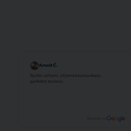
Arnošt Č.
Rychlé vyřízení, příjemná komunikace,
perfektní technici.
Recenze na: