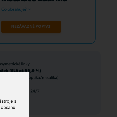
Co obsahuje?
NEZÁVAZNĚ POPTAT
asymetrické linky
užeb (SLA až 99,9 %)
 datové rozvody (optika/metalika)
 a servis, podpora 24/7
stroje s
o obsahu