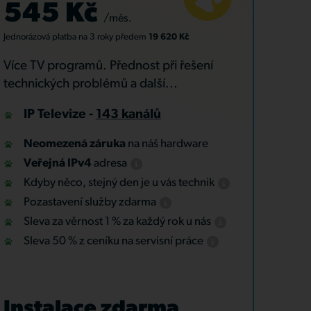
545 Kč
/měs.
Jednorázová platba
na 3 roky
předem
19 620 Kč
Více TV programů. Přednost při řešení
technických problémů a další...
IP Televize -
143 kanálů
Neomezená záruka
na náš hardware
Veřejná IPv4
adresa
Kdyby něco, stejný den je u vás technik
Pozastavení služby zdarma
Sleva za věrnost 1 % za každý rok u nás
Sleva 50 % z ceníku na servisní práce
Instalace zdarma