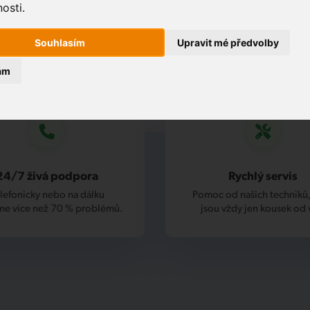
osti.
Souhlasím
Upravit mé předvolby
ám
24/7 živá podpora
Rychlý servis
lefonicky nebo na dálku
Pomoc od našich techniků,
me více než 70 % problémů.
jsou vždy jen kousek od 