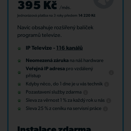
395 Kč
/měs.
Jednorázová platba
na 3 roky
předem
14 220 Kč
Navíc obsahuje rozšířený balíček
programů televize.
IP Televize -
116 kanálů
Neomezená záruka
na náš hardware
Veřejná IP adresa
pro vzdálený
přístup
Kdyby něco, do 1 dne je u vás technik
Pozastavení služby zdarma
Sleva za věrnost 1 % za každý rok u nás
Sleva 25 % z ceníku na servisní práce
Instalace zdarma