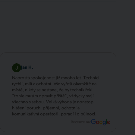
.
Jan H.
Naprostá spokojenost již mnoho let. Technici
rychlí, milí a ochotní. Vše vyřeší okamžitě na
místě, nikdy se nestane, že by technik řekl
"tohle musím opravit příště", vždycky mají
všechno s sebou. Velká výhoda je nonstop
hlášení poruch, příjemní, ochotní a
komunikativní operátoři, poradí i o půlnoci.
Recenze na: