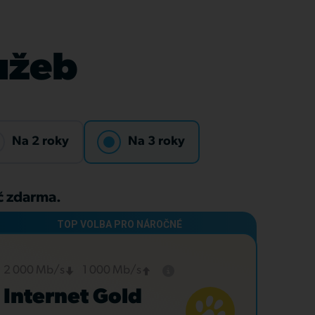
lužeb
Na 2 roky
Na 3 roky
Kč zdarma.
2 000 Mb/s
1 000 Mb/s
Internet Gold