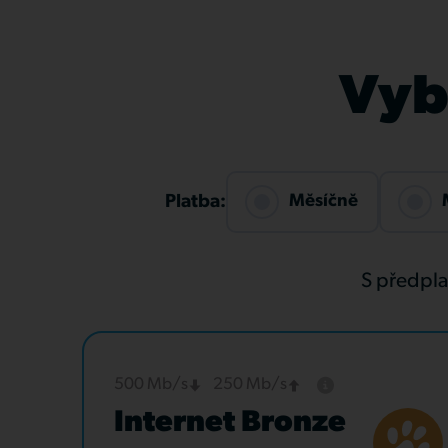
Vybe
Měsíčně
Platba:
S předpl
500 Mb/s
250 Mb/s
Internet Bronze