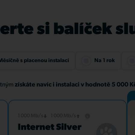
rte si balíček s
Měsíčně s placenou instalací
Na 1 rok
atným
získáte navíc i instalaci v hodnotě 5 000 
1 000 Mb/s
1 000 Mb/s
Internet Silver