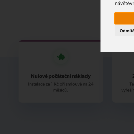
návštěvn
Odmít
Nulové počáteční náklady
Instalace za 1 Kč při smlouvě na 24
Te
měsíců.
vyřeší