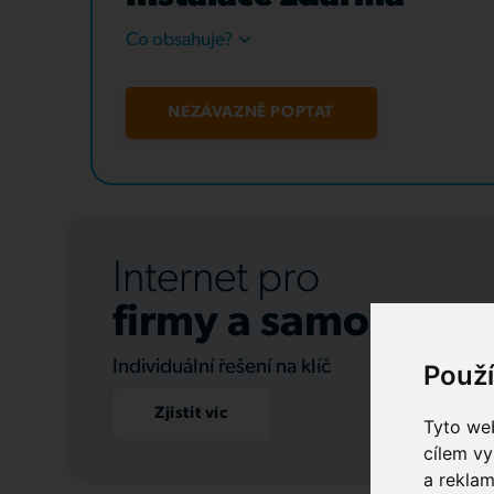
Co obsahuje?
NEZÁVAZNĚ POPTAT
Internet pro
firmy a samospráv
Individuální řešení na klíč
Použ
Zjistit víc
Tyto web
cílem vy
a reklam