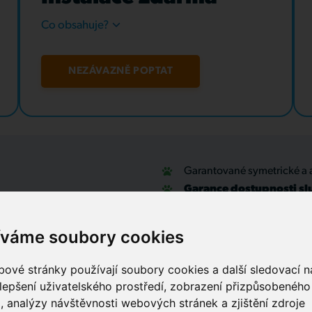
Co obsahuje?
NEZÁVAZNĚ POPTAT
Garantované symetrické a 
Garance dostupnosti sl
u
Optické přípojky a interní
Zabezpečovací systémy
íváme soubory cookies
IT outsourcing, správa sítí
Služby call centra
ové stránky používají soubory cookies a další sledovací ná
lepšení uživatelského prostředí, zobrazení přizpůsobenéh
, analýzy návštěvnosti webových stránek a zjištění zdroje