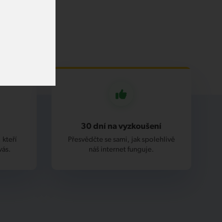
30 dní na vyzkoušení
 kteří
Přesvědčte se sami, jak spolehlivě
vás.
náš internet funguje.