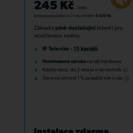
245 Kč
/měs.
Jednorázová platba
na 3 roky
předem
8 820 Kč
Základní
plně dostačující
řešení i pro
vícečlennou rodinu.
IP Televize -
15 kanálů
Neomezená záruka
na náš hardware
Kdyby něco, do 2 dnů je u vás technik
Sleva za věrnost 1 % za každý rok u nás
Instalace zdarma