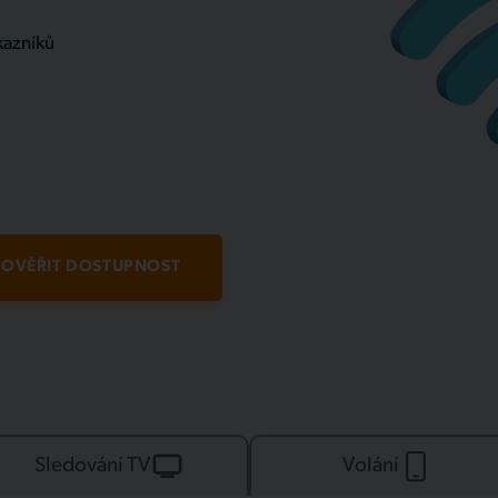
kazníků
OVĚŘIT DOSTUPNOST
Sledování TV
Volání