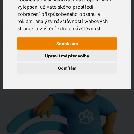
vylepšení uživatelského prostředí,
zobrazení přizpůsobeného obsahu a
Zákaznický portál
Jak rychlé je připojení na vaší adrese?
reklam, analýzy návštěvnosti webových
stránek a zjištění zdroje návštěvnosti.
např. Jeníkovská 940, Čáslav
Souhlasím
OVĚŘIT DOSTUPNOST
Upravit mé předvolby
Odmítám