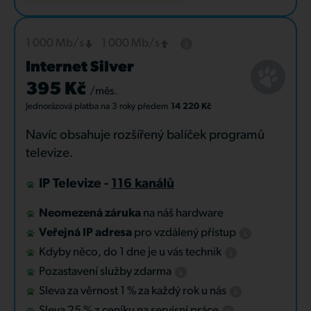
1 000 Mb/s
1 000 Mb/s
Internet Silver
395 Kč
/měs.
Jednorázová platba
na 3 roky
předem
14 220 Kč
Navíc obsahuje rozšířený balíček programů
televize.
IP Televize -
116 kanálů
Neomezená záruka
na náš hardware
Veřejná IP adresa
pro vzdálený přístup
Kdyby něco, do 1 dne je u vás technik
Pozastavení služby zdarma
Sleva za věrnost 1 % za každý rok u nás
Sleva 25 % z ceníku na servisní práce