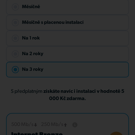
Měsíčně
Měsíčně s placenou instalací
Na 1 rok
Na 2 roky
Na 3 roky
S předplatným
získáte navíc i instalaci v hodnotě 5
000 Kč zdarma.
500 Mb/s
250 Mb/s