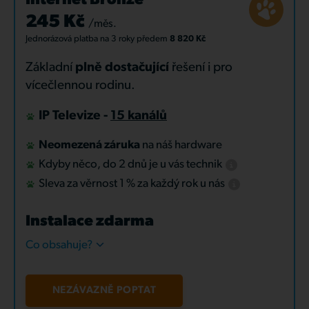
Internet Bronze
245 Kč
/měs.
Jednorázová platba
na 3 roky
předem
8 820 Kč
Základní
plně dostačující
řešení i pro
vícečlennou rodinu.
IP Televize -
15 kanálů
Neomezená záruka
na náš hardware
Kdyby něco, do 2 dnů je u vás technik
Sleva za věrnost 1 % za každý rok u nás
Instalace zdarma
Co obsahuje?
NEZÁVAZNĚ POPTAT