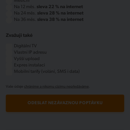
Měsíční
Na 12 měs.
sleva 22 % na internet
Na 24 měs.
sleva 28 % na internet
Na 36 měs.
sleva 38 % na internet
Zvažuji také
Digitální TV
Vlastní IP adresu
Vyšší upload
Expres instalaci
Mobilní tarify (volání, SMS i data)
Vaše údaje
chráníme a nikomu cizímu nepředáváme
.
ODESLAT NEZÁVAZNOU POPTÁVKU