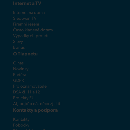
Internet a TV
Internet na doma
SledovaniTV
Firemní řešení
Často kladené dotazy
Výpadky el. proudu
Slevy
Bonus
O Tlapnetu
O nás
Novinky
Kariéra
GDPR
Pro oznamovatele
DSA čl. 11 a 12
Projekty EU
AI, pojď o nás něco zjistit!
Kontakty a podpora
Kontakty
Pobočky