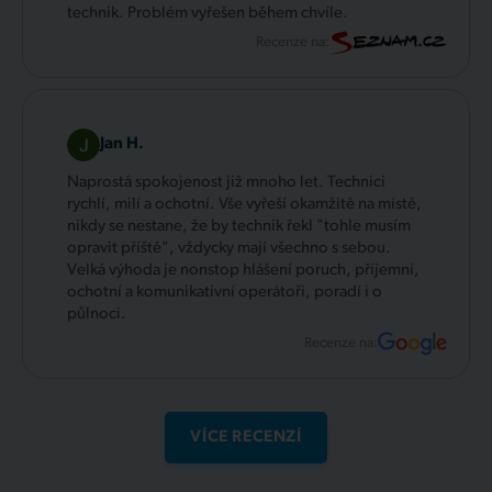
technik. Problém vyřešen během chvíle.
Recenze na:
Jan H.
Naprostá spokojenost již mnoho let. Technici
rychlí, milí a ochotní. Vše vyřeší okamžitě na místě,
nikdy se nestane, že by technik řekl "tohle musím
opravit příště", vždycky mají všechno s sebou.
Velká výhoda je nonstop hlášení poruch, příjemní,
ochotní a komunikativní operátoři, poradí i o
půlnoci.
Recenze na:
VÍCE RECENZÍ