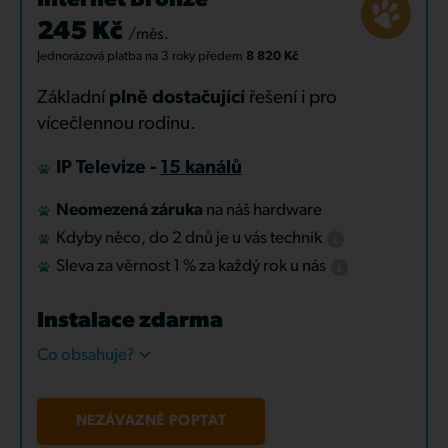
Internet Bronze
245 Kč
/měs.
Jednorázová platba
na 3 roky
předem
8 820 Kč
Základní
plně dostačující
řešení i pro
vícečlennou rodinu.
IP Televize -
15 kanálů
Neomezená záruka
na náš hardware
Kdyby něco, do 2 dnů je u vás technik
Sleva za věrnost 1 % za každý rok u nás
Instalace zdarma
Co obsahuje?
NEZÁVAZNĚ POPTAT