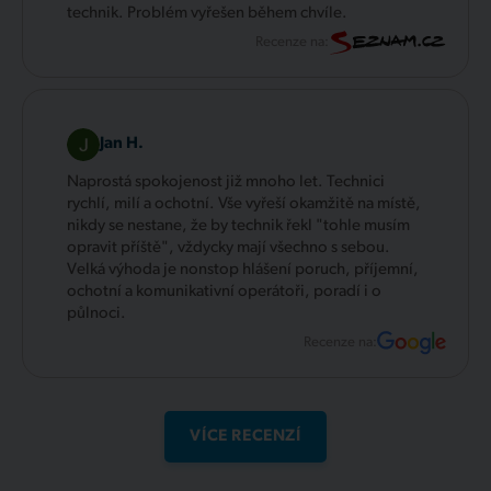
technik. Problém vyřešen během chvíle.
Recenze na:
Jan H.
Naprostá spokojenost již mnoho let. Technici
rychlí, milí a ochotní. Vše vyřeší okamžitě na místě,
nikdy se nestane, že by technik řekl "tohle musím
opravit příště", vždycky mají všechno s sebou.
Velká výhoda je nonstop hlášení poruch, příjemní,
ochotní a komunikativní operátoři, poradí i o
půlnoci.
Recenze na:
VÍCE RECENZÍ