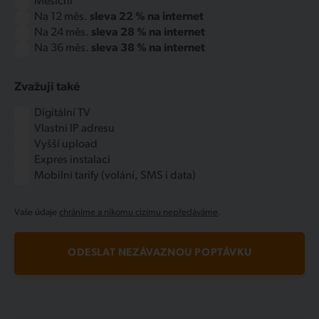
Měsíční
Na 12 měs.
sleva 22 % na internet
Na 24 měs.
sleva 28 % na internet
Na 36 měs.
sleva 38 % na internet
Zvažuji také
Digitální TV
Vlastní IP adresu
Vyšší upload
Expres instalaci
Mobilní tarify (volání, SMS i data)
Vaše údaje
chráníme a nikomu cizímu nepředáváme
.
ODESLAT NEZÁVAZNOU POPTÁVKU