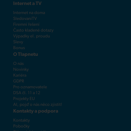
Internet a TV
Internet na doma
SledovaniTV
Firemní řešení
Často kladené dotazy
Výpadky el. proudu
Slevy
Bonus
O Tlapnetu
O nás
Novinky
Kariéra
GDPR
Pro oznamovatele
DSA čl. 11 a 12
Projekty EU
AI, pojď o nás něco zjistit!
Kontakty a podpora
Kontakty
Pobočky