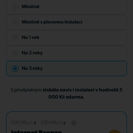
Měsíčně
Měsíčně s placenou instalací
Na 1 rok
Na 2 roky
Na 3 roky
S předplatným
získáte navíc i instalaci v hodnotě 5
000 Kč zdarma.
500 Mb/s
250 Mb/s