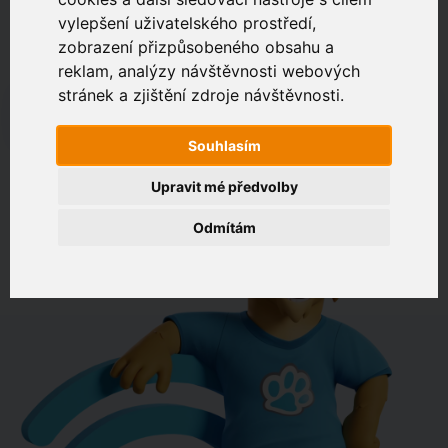
vylepšení uživatelského prostředí,
zobrazení přizpůsobeného obsahu a
Zákaznický portál
Jak rychlé je připojení na vaší adrese?
reklam, analýzy návštěvnosti webových
stránek a zjištění zdroje návštěvnosti.
např. Jeníkovská 940, Čáslav
Souhlasím
OVĚŘIT DOSTUPNOST
Upravit mé předvolby
Odmítám