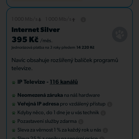
1 000 Mb/s
1 000 Mb/s
Internet Silver
395 Kč
/měs.
Jednorázová platba
na 3 roky
předem
14 220 Kč
Navíc obsahuje rozšířený balíček programů
televize.
IP Televize -
116 kanálů
Neomezená záruka
na náš hardware
Veřejná IP adresa
pro vzdálený přístup
Kdyby něco, do 1 dne je u vás technik
Pozastavení služby zdarma
Sleva za věrnost 1 % za každý rok u nás
Sleva 25 % z ceníku na servisní práce