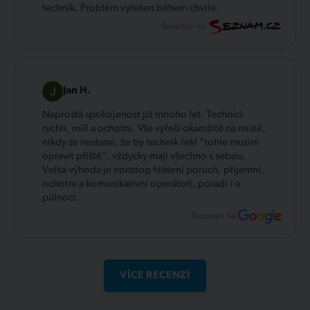
technik. Problém vyřešen během chvíle.
Recenze na:
Jan H.
Naprostá spokojenost již mnoho let. Technici
rychlí, milí a ochotní. Vše vyřeší okamžitě na místě,
nikdy se nestane, že by technik řekl "tohle musím
opravit příště", vždycky mají všechno s sebou.
Velká výhoda je nonstop hlášení poruch, příjemní,
ochotní a komunikativní operátoři, poradí i o
půlnoci.
Recenze na:
VÍCE RECENZÍ