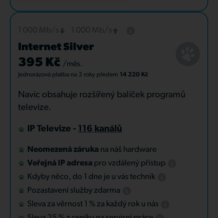
1 000 Mb/s
1 000 Mb/s
Internet Silver
395 Kč
/měs.
Jednorázová platba
na 3 roky
předem
14 220 Kč
Navíc obsahuje rozšířený balíček programů
televize.
IP Televize -
116 kanálů
Neomezená záruka
na náš hardware
Veřejná IP adresa
pro vzdálený přístup
Kdyby něco, do 1 dne je u vás technik
Pozastavení služby zdarma
Sleva za věrnost 1 % za každý rok u nás
Sleva 25 % z ceníku na servisní práce