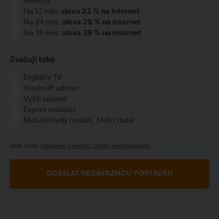
Měsíční
Na 12 měs.
sleva 22 % na internet
Na 24 měs.
sleva 28 % na internet
Na 36 měs.
sleva 38 % na internet
Zvažuji také
Digitální TV
Vlastní IP adresu
Vyšší upload
Expres instalaci
Mobilní tarify (volání, SMS i data)
Vaše údaje
chráníme a nikomu cizímu nepředáváme
.
ODESLAT NEZÁVAZNOU POPTÁVKU