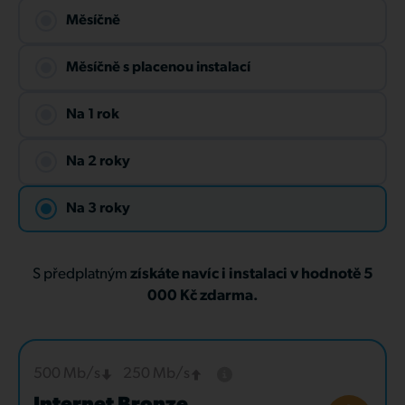
Měsíčně
Měsíčně s placenou instalací
Na 1 rok
Na 2 roky
Na 3 roky
S předplatným
získáte navíc i instalaci v hodnotě 5
000 Kč zdarma.
500 Mb/s
250 Mb/s