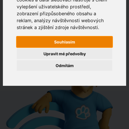
vylepšení uživatelského prostředí,
zobrazení přizpůsobeného obsahu a
Zákaznický portál
Jak rychlé je připojení na vaší adrese?
reklam, analýzy návštěvnosti webových
stránek a zjištění zdroje návštěvnosti.
např. Jeníkovská 940, Čáslav
Souhlasím
OVĚŘIT DOSTUPNOST
Upravit mé předvolby
Odmítám