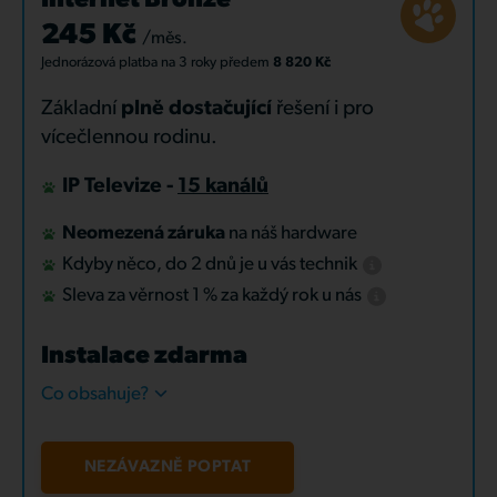
Internet Bronze
245 Kč
/měs.
Jednorázová platba
na 3 roky
předem
8 820 Kč
Základní
plně dostačující
řešení i pro
vícečlennou rodinu.
IP Televize -
15 kanálů
Neomezená záruka
na náš hardware
Kdyby něco, do 2 dnů je u vás technik
Sleva za věrnost 1 % za každý rok u nás
Instalace zdarma
Co obsahuje?
NEZÁVAZNĚ POPTAT