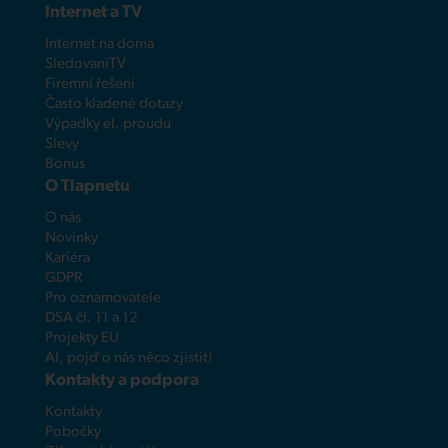
Internet a TV
Internet na doma
SledovaniTV
Firemní řešení
Často kladené dotazy
Výpadky el. proudu
Slevy
Bonus
O Tlapnetu
O nás
Novinky
Kariéra
GDPR
Pro oznamovatele
DSA čl. 11 a 12
Projekty EU
AI, pojď o nás něco zjistit!
Kontakty a podpora
Kontakty
Pobočky