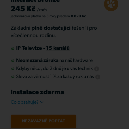
Internet Bronze
245 Kč
/měs.
Jednorázová platba
na 3 roky
předem
8 820 Kč
Základní
plně dostačující
řešení i pro
vícečlennou rodinu.
IP Televize -
15 kanálů
Neomezená záruka
na náš hardware
Kdyby něco, do 2 dnů je u vás technik
Sleva za věrnost 1 % za každý rok u nás
Instalace zdarma
Co obsahuje?
NEZÁVAZNĚ POPTAT