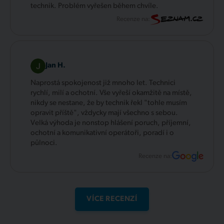
technik. Problém vyřešen během chvíle.
Recenze na:
Jan H.
Naprostá spokojenost již mnoho let. Technici
rychlí, milí a ochotní. Vše vyřeší okamžitě na místě,
nikdy se nestane, že by technik řekl "tohle musím
opravit příště", vždycky mají všechno s sebou.
Velká výhoda je nonstop hlášení poruch, příjemní,
ochotní a komunikativní operátoři, poradí i o
půlnoci.
Recenze na:
VÍCE RECENZÍ