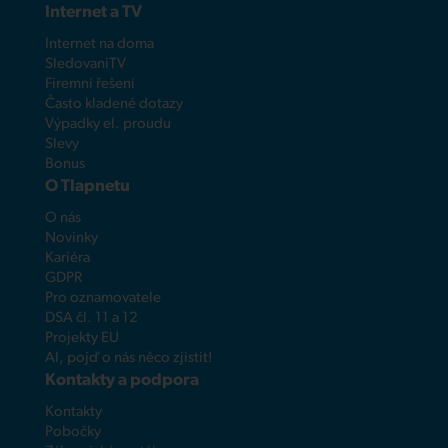
Internet a TV
Internet na doma
SledovaniTV
Firemní řešení
Často kladené dotazy
Výpadky el. proudu
Slevy
Bonus
O Tlapnetu
O nás
Novinky
Kariéra
GDPR
Pro oznamovatele
DSA čl. 11 a 12
Projekty EU
AI, pojď o nás něco zjistit!
Kontakty a podpora
Kontakty
Pobočky