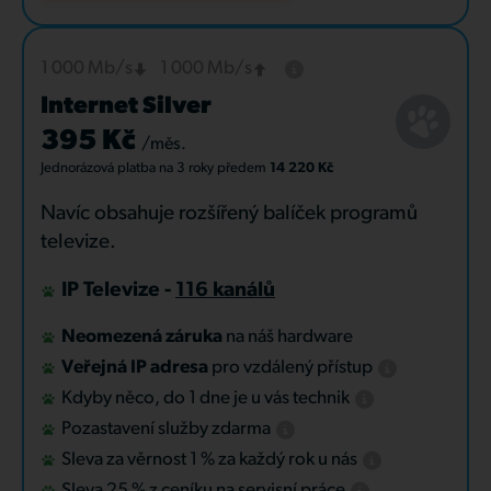
1 000 Mb/s
1 000 Mb/s
Internet Silver
395 Kč
/měs.
Jednorázová platba
na 3 roky
předem
14 220 Kč
Navíc obsahuje rozšířený balíček programů
televize.
IP Televize -
116 kanálů
Neomezená záruka
na náš hardware
Veřejná IP adresa
pro vzdálený přístup
Kdyby něco, do 1 dne je u vás technik
Pozastavení služby zdarma
Sleva za věrnost 1 % za každý rok u nás
Sleva 25 % z ceníku na servisní práce