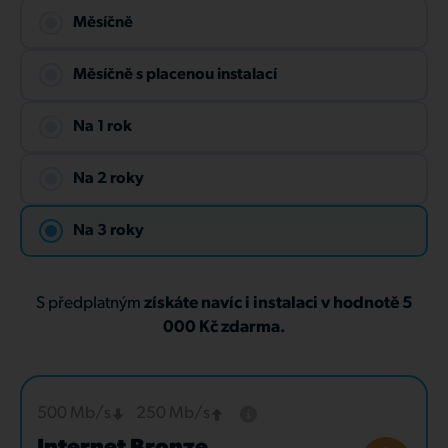
Měsíčně
Měsíčně s placenou instalací
Na 1 rok
Na 2 roky
Na 3 roky
S předplatným
získáte navíc i instalaci v hodnotě 5
000 Kč zdarma.
500 Mb/s
250 Mb/s