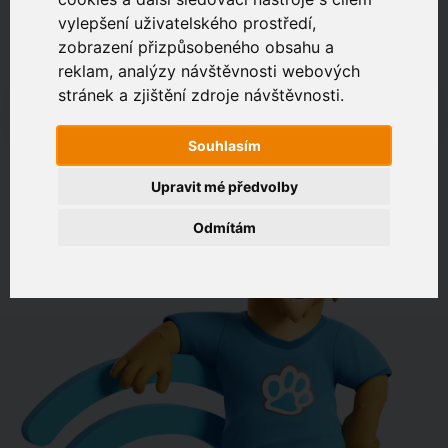
vylepšení uživatelského prostředí,
zobrazení přizpůsobeného obsahu a
Zákaznický portál
Jak rychlé je připojení na vaší adrese?
reklam, analýzy návštěvnosti webových
stránek a zjištění zdroje návštěvnosti.
např. Jeníkovská 940, Čáslav
Souhlasím
OVĚŘIT DOSTUPNOST
Upravit mé předvolby
Odmítám