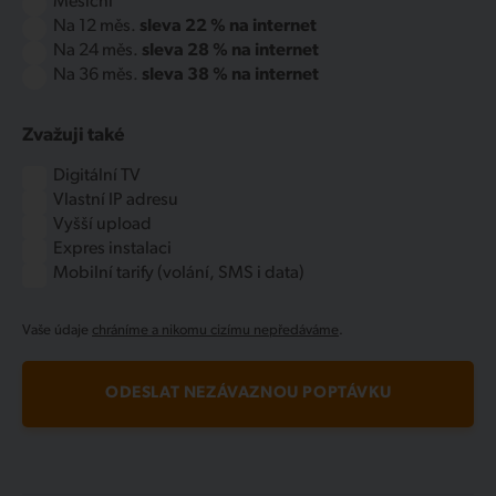
Měsíční
Na 12 měs.
sleva 22 % na internet
Na 24 měs.
sleva 28 % na internet
Na 36 měs.
sleva 38 % na internet
Zvažuji také
Digitální TV
Vlastní IP adresu
Vyšší upload
Expres instalaci
Mobilní tarify (volání, SMS i data)
Vaše údaje
chráníme a nikomu cizímu nepředáváme
.
ODESLAT NEZÁVAZNOU POPTÁVKU