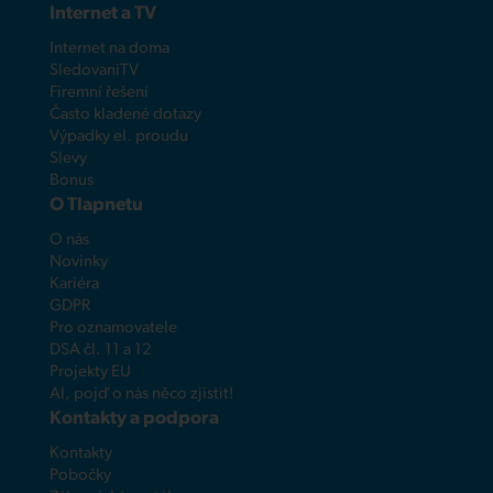
Internet a TV
Internet na doma
SledovaniTV
Firemní řešení
Často kladené dotazy
Výpadky el. proudu
Slevy
Bonus
O Tlapnetu
O nás
Novinky
Kariéra
GDPR
Pro oznamovatele
DSA čl. 11 a 12
Projekty EU
AI, pojď o nás něco zjistit!
Kontakty a podpora
Kontakty
Pobočky