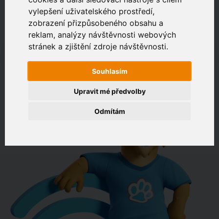
vylepšení uživatelského prostředí,
zobrazení přizpůsobeného obsahu a
Zákaznický portál
Jak rychlé je připojení na vaší adrese?
reklam, analýzy návštěvnosti webových
stránek a zjištění zdroje návštěvnosti.
např. Jeníkovská 940, Čáslav
Souhlasím
OVĚŘIT DOSTUPNOST
Upravit mé předvolby
Odmítám