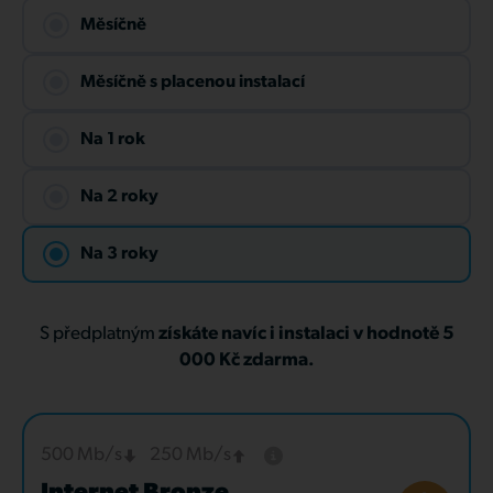
Měsíčně
Měsíčně s placenou instalací
Na 1 rok
Na 2 roky
Na 3 roky
S předplatným
získáte navíc i instalaci v hodnotě 5
000 Kč zdarma.
500 Mb/s
250 Mb/s