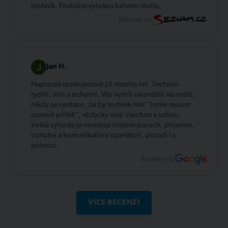
technik. Problém vyřešen během chvíle.
Recenze na:
Jan H.
Naprostá spokojenost již mnoho let. Technici
rychlí, milí a ochotní. Vše vyřeší okamžitě na místě,
nikdy se nestane, že by technik řekl "tohle musím
opravit příště", vždycky mají všechno s sebou.
Velká výhoda je nonstop hlášení poruch, příjemní,
ochotní a komunikativní operátoři, poradí i o
půlnoci.
Recenze na:
VÍCE RECENZÍ