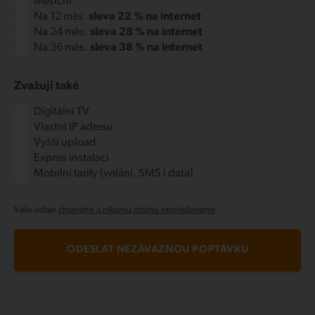
Měsíční
Na 12 měs.
sleva 22 % na internet
Na 24 měs.
sleva 28 % na internet
Na 36 měs.
sleva 38 % na internet
Zvažuji také
Digitální TV
Vlastní IP adresu
Vyšší upload
Expres instalaci
Mobilní tarify (volání, SMS i data)
Vaše údaje
chráníme a nikomu cizímu nepředáváme
.
ODESLAT NEZÁVAZNOU POPTÁVKU