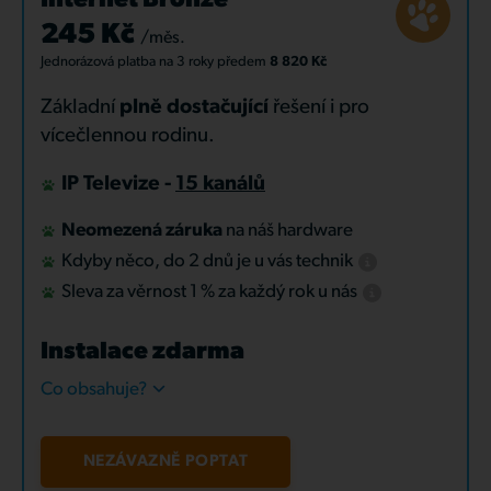
Internet Bronze
245 Kč
/měs.
Jednorázová platba
na 3 roky
předem
8 820 Kč
Základní
plně dostačující
řešení i pro
vícečlennou rodinu.
IP Televize -
15 kanálů
Neomezená záruka
na náš hardware
Kdyby něco, do 2 dnů je u vás technik
Sleva za věrnost 1 % za každý rok u nás
Instalace zdarma
Co obsahuje?
NEZÁVAZNĚ POPTAT