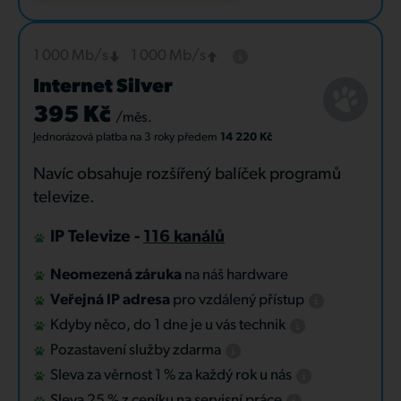
1 000 Mb/s
1 000 Mb/s
Internet Silver
395 Kč
/měs.
Jednorázová platba
na 3 roky
předem
14 220 Kč
Navíc obsahuje rozšířený balíček programů
televize.
IP Televize -
116 kanálů
Neomezená záruka
na náš hardware
Veřejná IP adresa
pro vzdálený přístup
Kdyby něco, do 1 dne je u vás technik
Pozastavení služby zdarma
Sleva za věrnost 1 % za každý rok u nás
Sleva 25 % z ceníku na servisní práce