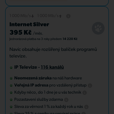
1 000 Mb/s
1 000 Mb/s
Internet Silver
395 Kč
/měs.
Jednorázová platba
na 3 roky
předem
14 220 Kč
Navíc obsahuje rozšířený balíček programů
televize.
IP Televize -
116 kanálů
Neomezená záruka
na náš hardware
Veřejná IP adresa
pro vzdálený přístup
Kdyby něco, do 1 dne je u vás technik
Pozastavení služby zdarma
Sleva za věrnost 1 % za každý rok u nás
Sleva 25 % z ceníku na servisní práce