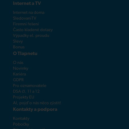
Internet a TV
Internet na doma
SledovaniTV
Firemní řešení
Často kladené dotazy
Výpadky el. proudu
Slevy
Bonus
O Tlapnetu
O nás
Novinky
Kariéra
GDPR
Pro oznamovatele
DSA čl. 11 a 12
Projekty EU
AI, pojď o nás něco zjistit!
Kontakty a podpora
Kontakty
Pobočky