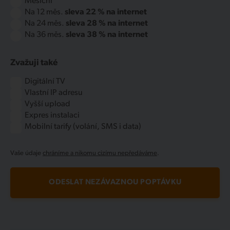
Měsíční
Na 12 měs.
sleva 22 % na internet
Na 24 měs.
sleva 28 % na internet
Na 36 měs.
sleva 38 % na internet
Zvažuji také
Digitální TV
Vlastní IP adresu
Vyšší upload
Expres instalaci
Mobilní tarify (volání, SMS i data)
Vaše údaje
chráníme a nikomu cizímu nepředáváme
.
ODESLAT NEZÁVAZNOU POPTÁVKU