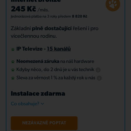
Internet Bronze
245 Kč
/měs.
Jednorázová platba
na 3 roky
předem
8 820 Kč
Základní
plně dostačující
řešení i pro
vícečlennou rodinu.
IP Televize -
15 kanálů
Neomezená záruka
na náš hardware
Kdyby něco, do 2 dnů je u vás technik
Sleva za věrnost 1 % za každý rok u nás
Instalace zdarma
Co obsahuje?
NEZÁVAZNĚ POPTAT