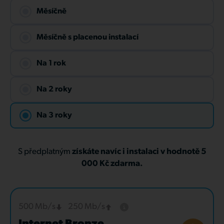
Měsíčně
Měsíčně s placenou instalací
Na 1 rok
Na 2 roky
Na 3 roky
S předplatným
získáte navíc i instalaci v hodnotě 5
000 Kč zdarma.
500 Mb/s
250 Mb/s