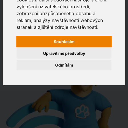
vylepšení uživatelského prostředí,
zobrazení přizpůsobeného obsahu a
Zákaznický portál
Jak rychlé je připojení na vaší adrese?
reklam, analýzy návštěvnosti webových
stránek a zjištění zdroje návštěvnosti.
např. Jeníkovská 940, Čáslav
Souhlasím
OVĚŘIT DOSTUPNOST
Upravit mé předvolby
Odmítám