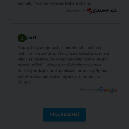
technik. Problém vyřešen během chvíle.
Recenze na:
Jan H.
Naprostá spokojenost již mnoho let. Technici
rychlí, milí a ochotní. Vše vyřeší okamžitě na místě,
nikdy se nestane, že by technik řekl "tohle musím
opravit příště", vždycky mají všechno s sebou.
Velká výhoda je nonstop hlášení poruch, příjemní,
ochotní a komunikativní operátoři, poradí i o
půlnoci.
Recenze na:
VÍCE RECENZÍ