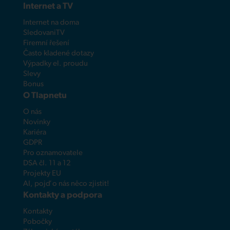
Internet a TV
Internet na doma
SledovaniTV
Firemní řešení
Často kladené dotazy
Výpadky el. proudu
Slevy
Bonus
O Tlapnetu
O nás
Novinky
Kariéra
GDPR
Pro oznamovatele
DSA čl. 11 a 12
Projekty EU
AI, pojď o nás něco zjistit!
Kontakty a podpora
Kontakty
Pobočky