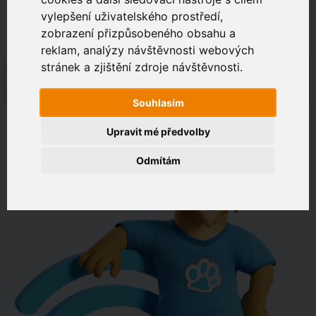
vylepšení uživatelského prostředí,
zobrazení přizpůsobeného obsahu a
Zákaznický portál
Jak rychlé je připojení na vaší adrese?
reklam, analýzy návštěvnosti webových
stránek a zjištění zdroje návštěvnosti.
např. Jeníkovská 940, Čáslav
Souhlasím
OVĚŘIT DOSTUPNOST
Upravit mé předvolby
Odmítám