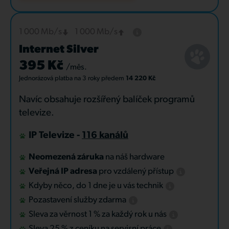
1 000 Mb/s
1 000 Mb/s
Internet Silver
395 Kč
/měs.
Jednorázová platba
na 3 roky
předem
14 220 Kč
Navíc obsahuje rozšířený balíček programů
televize.
IP Televize -
116 kanálů
Neomezená záruka
na náš hardware
Veřejná IP adresa
pro vzdálený přístup
Kdyby něco, do 1 dne je u vás technik
Pozastavení služby zdarma
Sleva za věrnost 1 % za každý rok u nás
Sleva 25 % z ceníku na servisní práce