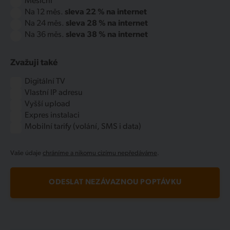
Měsíční
Na 12 měs.
sleva 22 % na internet
Na 24 měs.
sleva 28 % na internet
Na 36 měs.
sleva 38 % na internet
Zvažuji také
Digitální TV
Vlastní IP adresu
Vyšší upload
Expres instalaci
Mobilní tarify (volání, SMS i data)
Vaše údaje
chráníme a nikomu cizímu nepředáváme
.
ODESLAT NEZÁVAZNOU POPTÁVKU