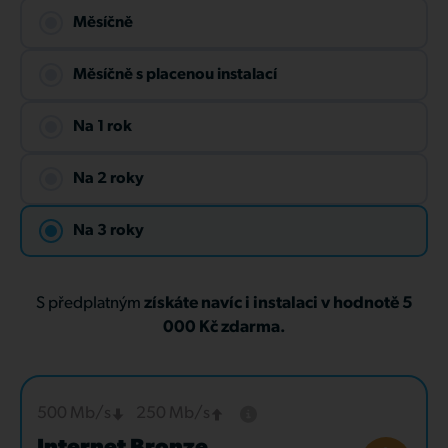
Měsíčně
Měsíčně s placenou instalací
Na 1 rok
Na 2 roky
Na 3 roky
S předplatným
získáte navíc i instalaci v hodnotě 5
000 Kč zdarma.
500 Mb/s
250 Mb/s