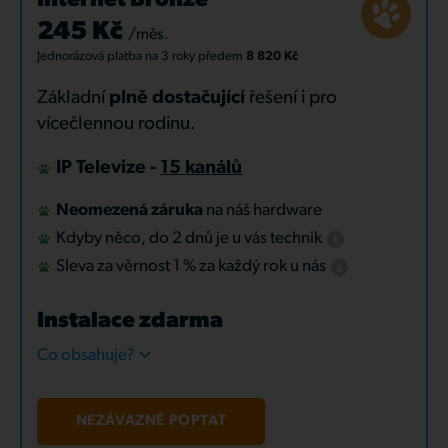
Internet Bronze
245 Kč
/měs.
Jednorázová platba
na 3 roky
předem
8 820 Kč
Základní
plně dostačující
řešení i pro
vícečlennou rodinu.
IP Televize -
15 kanálů
Neomezená záruka
na náš hardware
Kdyby něco, do 2 dnů je u vás technik
Sleva za věrnost 1 % za každý rok u nás
Instalace zdarma
Co obsahuje?
NEZÁVAZNĚ POPTAT