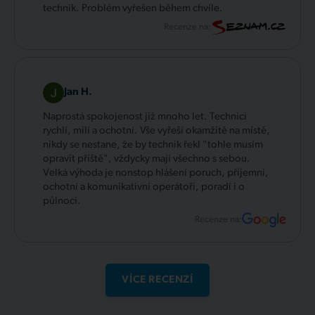
technik. Problém vyřešen během chvíle.
Recenze na:
Jan H.
Naprostá spokojenost již mnoho let. Technici
rychlí, milí a ochotní. Vše vyřeší okamžitě na místě,
nikdy se nestane, že by technik řekl "tohle musím
opravit příště", vždycky mají všechno s sebou.
Velká výhoda je nonstop hlášení poruch, příjemní,
ochotní a komunikativní operátoři, poradí i o
půlnoci.
Recenze na:
VÍCE RECENZÍ