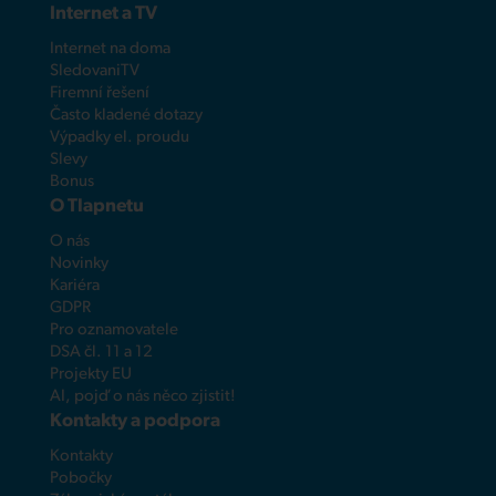
Internet a TV
Internet na doma
SledovaniTV
Firemní řešení
Často kladené dotazy
Výpadky el. proudu
Slevy
Bonus
O Tlapnetu
O nás
Novinky
Kariéra
GDPR
Pro oznamovatele
DSA čl. 11 a 12
Projekty EU
AI, pojď o nás něco zjistit!
Kontakty a podpora
Kontakty
Pobočky