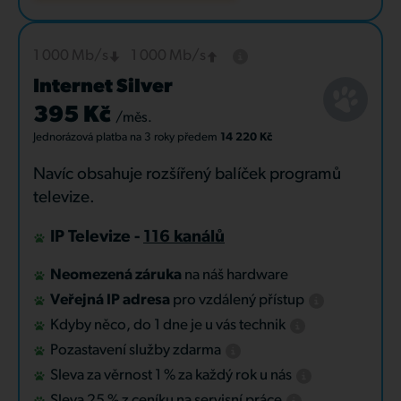
1 000 Mb/s
1 000 Mb/s
Internet Silver
395 Kč
/měs.
Jednorázová platba
na 3 roky
předem
14 220 Kč
Navíc obsahuje rozšířený balíček programů
televize.
IP Televize -
116 kanálů
Neomezená záruka
na náš hardware
Veřejná IP adresa
pro vzdálený přístup
Kdyby něco, do 1 dne je u vás technik
Pozastavení služby zdarma
Sleva za věrnost 1 % za každý rok u nás
Sleva 25 % z ceníku na servisní práce