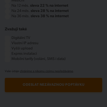
Měsíční
Na 12 měs.
sleva 22 % na internet
Na 24 měs.
sleva 28 % na internet
Na 36 měs.
sleva 38 % na internet
Zvažuji také
Digitální TV
Vlastní IP adresu
Vyšší upload
Expres instalaci
Mobilní tarify (volání, SMS i data)
Vaše údaje
chráníme a nikomu cizímu nepředáváme
.
ODESLAT NEZÁVAZNOU POPTÁVKU