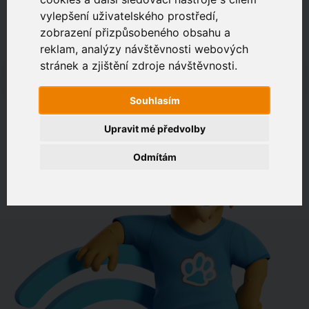
vylepšení uživatelského prostředí,
zobrazení přizpůsobeného obsahu a
Zákaznický portál
Jak rychlé je připojení na vaší adrese?
reklam, analýzy návštěvnosti webových
stránek a zjištění zdroje návštěvnosti.
např. Jeníkovská 940, Čáslav
Souhlasím
OVĚŘIT DOSTUPNOST
Upravit mé předvolby
Odmítám