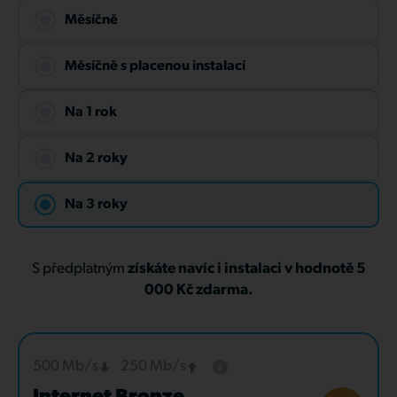
Měsíčně
Měsíčně s placenou instalací
Na 1 rok
Na 2 roky
Na 3 roky
S předplatným
získáte navíc i instalaci v hodnotě 5
000 Kč zdarma.
500 Mb/s
250 Mb/s