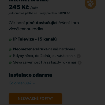
Internet Bronze
245 Kč
/měs.
Jednorázová platba
na 3 roky
předem
8 820 Kč
Základní
plně dostačující
řešení i pro
vícečlennou rodinu.
IP Televize -
15 kanálů
Neomezená záruka
na náš hardware
Kdyby něco, do 2 dnů je u vás technik
Sleva za věrnost 1 % za každý rok u nás
Instalace zdarma
Co obsahuje?
NEZÁVAZNĚ POPTAT