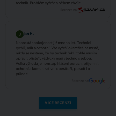
technik. Problém vyřešen během chvíle.
Recenze na:
Jan H.
Naprostá spokojenost již mnoho let. Technici
rychlí, milí a ochotní. Vše vyřeší okamžitě na místě,
nikdy se nestane, že by technik řekl "tohle musím
opravit příště", vždycky mají všechno s sebou.
Velká výhoda je nonstop hlášení poruch, příjemní,
ochotní a komunikativní operátoři, poradí i o
půlnoci.
Recenze na:
VÍCE RECENZÍ