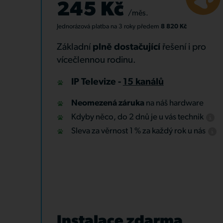
245 Kč
/měs.
Jednorázová platba
na 3 roky
předem
8 820 Kč
Základní
plně dostačující
řešení i pro
vícečlennou rodinu.
IP Televize -
15 kanálů
Neomezená záruka
na náš hardware
Kdyby něco, do 2 dnů je u vás technik
Sleva za věrnost 1 % za každý rok u nás
Instalace zdarma