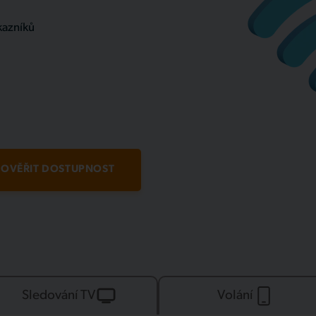
kazníků
OVĚŘIT DOSTUPNOST
Sledování TV
Volání