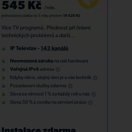
545 Kč
/měs.
Jednorázová platba
na 3 roky
předem
19 620 Kč
Více TV programů. Přednost při řešení
technických problémů a další...
IP Televize -
143 kanálů
Neomezená záruka
na náš hardware
Veřejná IPv4
adresa
Kdyby něco, stejný den je u vás technik
Pozastavení služby zdarma
Sleva za věrnost 1 % za každý rok u nás
Sleva 50 % z ceníku na servisní práce
Instalace zdarma