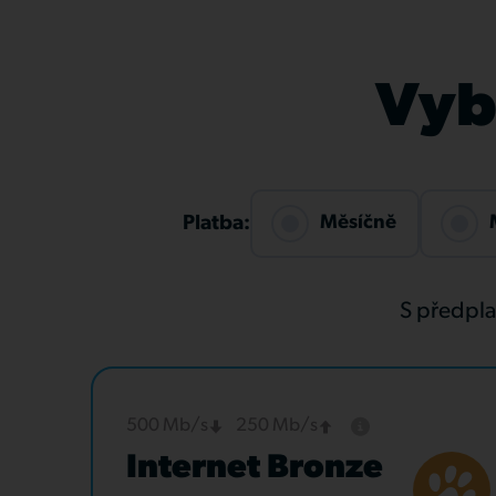
Vybe
Měsíčně
Platba:
S předpl
500 Mb/s
250 Mb/s
Internet Bronze