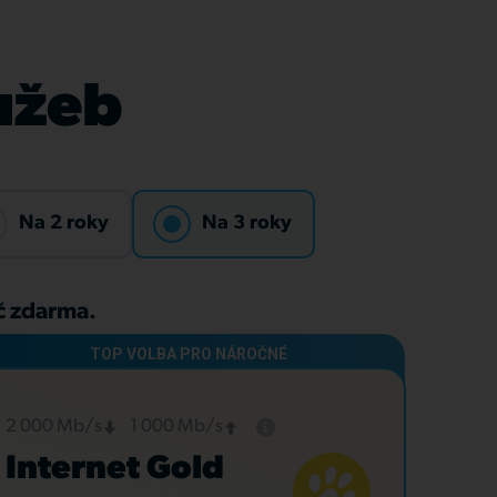
lužeb
Na 2 roky
Na 3 roky
Kč zdarma.
2 000 Mb/s
1 000 Mb/s
Internet Gold