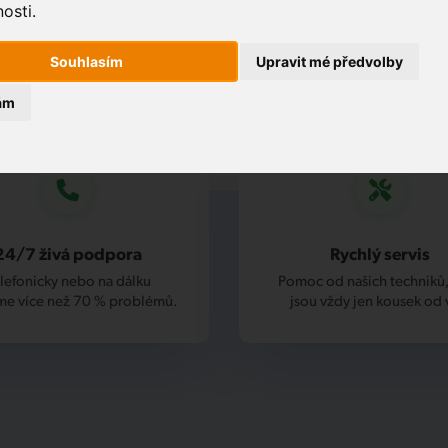
osti.
Souhlasím
Upravit mé předvolby
ám
24/7 živá podpora
Rychlý servis
lefonicky nebo na dálku
Pomoc od našich techniků,
me více než 70 % problémů.
jsou vždy jen kousek od 