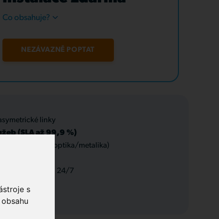
Co obsahuje?
NEZÁVAZNĚ POPTAT
asymetrické linky
užeb (SLA až 99,9 %)
 datové rozvody (optika/metalika)
 a servis, podpora 24/7
stroje s
o obsahu