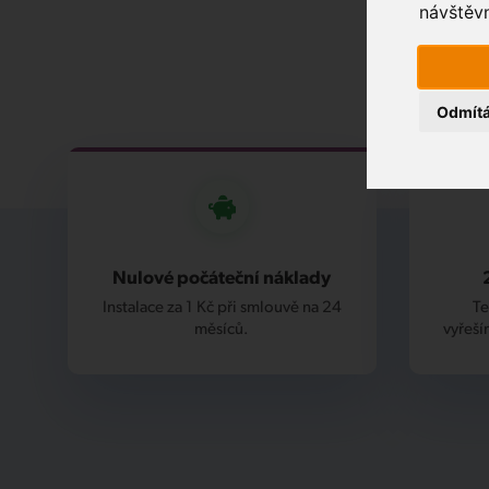
návštěvn
Odmít
Nulové počáteční náklady
Instalace za 1 Kč při smlouvě na 24
Te
měsíců.
vyřeší