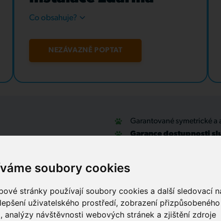
Co obsahuje?
NEZÁVAZNĚ POPTAT
Garantované symetrické a 
Garance dostupnosti sl
u
Optické přípojky a interní
Zabezpečovací systémy
íváme soubory cookies
IT outsourcing, správa sítí
Služby call centra
ové stránky používají soubory cookies a další sledovací ná
lepšení uživatelského prostředí, zobrazení přizpůsobenéh
, analýzy návštěvnosti webových stránek a zjištění zdroje