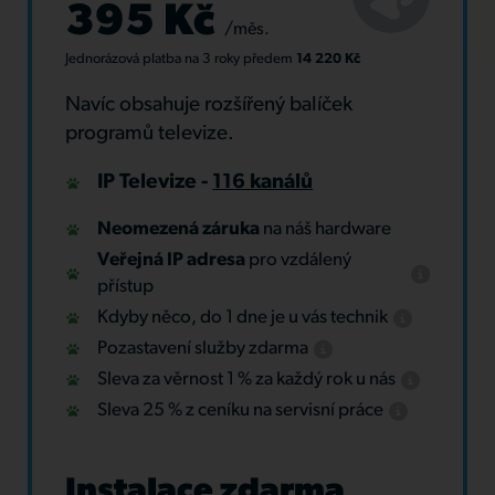
395 Kč
/měs.
Jednorázová platba
na 3 roky
předem
14 220 Kč
Navíc obsahuje rozšířený balíček
programů televize.
IP Televize -
116 kanálů
Neomezená záruka
na náš hardware
Veřejná IP adresa
pro vzdálený
přístup
Kdyby něco, do 1 dne je u vás technik
Pozastavení služby zdarma
Sleva za věrnost 1 % za každý rok u nás
Sleva 25 % z ceníku na servisní práce
Instalace zdarma