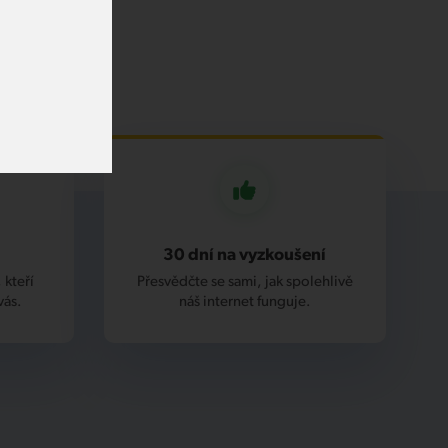
30 dní na vyzkoušení
 kteří
Přesvědčte se sami, jak spolehlivě
vás.
náš internet funguje.