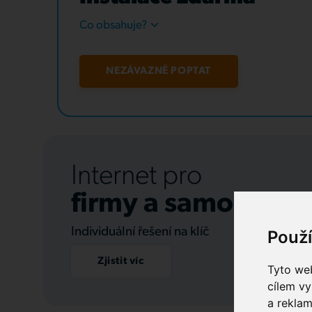
Co obsahuje?
NEZÁVAZNĚ POPTAT
Internet pro
firmy a samospráv
Individuální řešení na klíč
Použ
Zjistit víc
Tyto web
cílem vy
a reklam