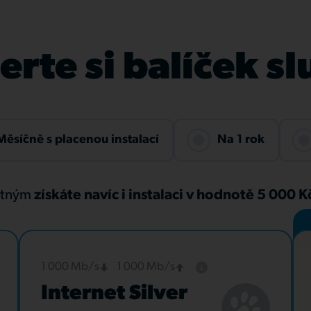
rte si balíček s
Měsíčně s placenou instalací
Na 1 rok
atným
získáte navíc i instalaci v hodnotě 5 000 
1 000 Mb/s
1 000 Mb/s
Internet Silver