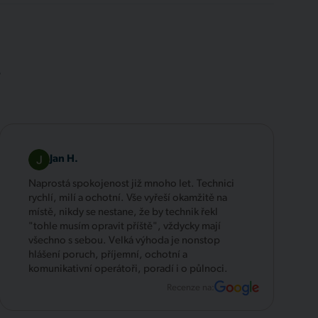
.
Jan H.
Naprostá spokojenost již mnoho let. Technici
rychlí, milí a ochotní. Vše vyřeší okamžitě na
místě, nikdy se nestane, že by technik řekl
"tohle musím opravit příště", vždycky mají
všechno s sebou. Velká výhoda je nonstop
hlášení poruch, příjemní, ochotní a
komunikativní operátoři, poradí i o půlnoci.
Recenze na: