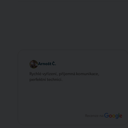
Arnošt Č.
Rychlé vyřízení, příjemná komunikace,
perfektní technici.
Recenze na: