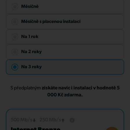
Měsíčně
Měsíčně s placenou instalací
Na 1 rok
Na 2 roky
Na 3 roky
S předplatným
získáte navíc i instalaci v hodnotě 5
000 Kč zdarma.
500 Mb/s
250 Mb/s