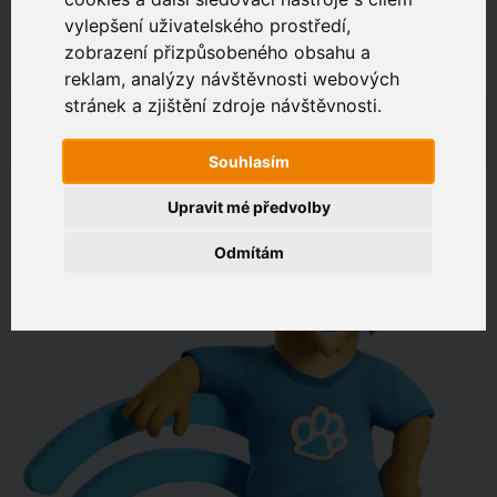
vylepšení uživatelského prostředí,
zobrazení přizpůsobeného obsahu a
Zákaznický portál
Jak rychlé je připojení na vaší adrese?
reklam, analýzy návštěvnosti webových
stránek a zjištění zdroje návštěvnosti.
např. Jeníkovská 940, Čáslav
Souhlasím
OVĚŘIT DOSTUPNOST
Upravit mé předvolby
Odmítám