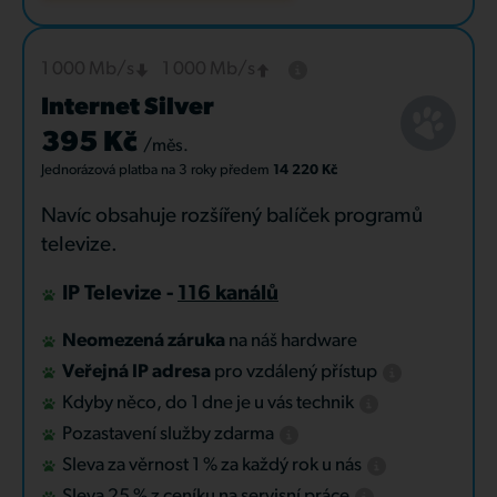
1 000 Mb/s
1 000 Mb/s
Internet Silver
395 Kč
/měs.
Jednorázová platba
na 3 roky
předem
14 220 Kč
Navíc obsahuje rozšířený balíček programů
televize.
IP Televize -
116 kanálů
Neomezená záruka
na náš hardware
Veřejná IP adresa
pro vzdálený přístup
Kdyby něco, do 1 dne je u vás technik
Pozastavení služby zdarma
Sleva za věrnost 1 % za každý rok u nás
Sleva 25 % z ceníku na servisní práce