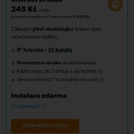
Internet Bronze
245 Kč
/měs.
Jednorázová platba
na 3 roky
předem
8 820 Kč
Základní
plně dostačující
řešení i pro
vícečlennou rodinu.
IP Televize -
15 kanálů
Neomezená záruka
na náš hardware
Kdyby něco, do 2 dnů je u vás technik
Sleva za věrnost 1 % za každý rok u nás
Instalace zdarma
Co obsahuje?
NEZÁVAZNĚ POPTAT