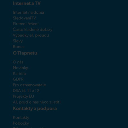
Internet a TV
Internet na doma
SledovaniTV
Firemní řešení
Často kladené dotazy
Výpadky el. proudu
Slevy
Bonus
O Tlapnetu
O nás
Novinky
Kariéra
GDPR
Pro oznamovatele
DSA čl. 11 a 12
Projekty EU
AI, pojď o nás něco zjistit!
Kontakty a podpora
Kontakty
Pobočky