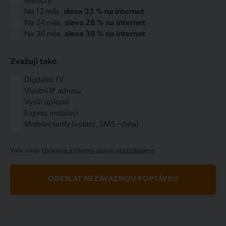
Měsíční
Na 12 měs.
sleva 22 % na internet
Na 24 měs.
sleva 28 % na internet
Na 36 měs.
sleva 38 % na internet
Zvažuji také
Digitální TV
Vlastní IP adresu
Vyšší upload
Expres instalaci
Mobilní tarify (volání, SMS i data)
Vaše údaje
chráníme a nikomu cizímu nepředáváme
.
ODESLAT NEZÁVAZNOU POPTÁVKU