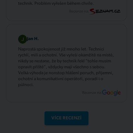
technik. Problém vyřešen během chvíle.
Recenze na:
Jan H.
Naprostá spokojenost již mnoho let. Technici
rychlí, milí a ochotní. Vše vyřeší okamžitě na místě,
nikdy se nestane, že by technik řekl "tohle musím
opravit příště", vždycky mají všechno s sebou.
Velká výhoda je nonstop hlášení poruch, příjemní,
ochotní a komunikativní operátoři, poradí i o
půlnoci.
Recenze na:
VÍCE RECENZÍ