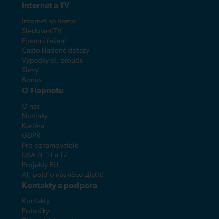
Internet a TV
Internet na doma
SledovaniTV
Firemní řešení
Často kladené dotazy
Výpadky el. proudu
Slevy
Bonus
O Tlapnetu
O nás
Novinky
Kariéra
GDPR
Pro oznamovatele
DSA čl. 11 a 12
Projekty EU
AI, pojď o nás něco zjistit!
Kontakty a podpora
Kontakty
Pobočky