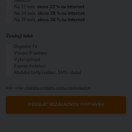
Měsíční
Na 12 měs.
sleva 22 % na internet
Na 24 měs.
sleva 28 % na internet
Na 36 měs.
sleva 38 % na internet
Zvažuji také
Digitální TV
Vlastní IP adresu
Vyšší upload
Expres instalaci
Mobilní tarify (volání, SMS i data)
Vaše údaje
chráníme a nikomu cizímu nepředáváme
.
ODESLAT NEZÁVAZNOU POPTÁVKU