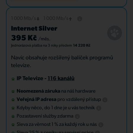
1 000 Mb/s
1 000 Mb/s
Internet Silver
395 Kč
/měs.
Jednorázová platba
na 3 roky
předem
14 220 Kč
Navíc obsahuje rozšířený balíček programů
televize.
IP Televize -
116 kanálů
Neomezená záruka
na náš hardware
Veřejná IP adresa
pro vzdálený přístup
Kdyby něco, do 1 dne je u vás technik
Pozastavení služby zdarma
Sleva za věrnost 1 % za každý rok u nás
Sleva 25 % z ceníku na servisní práce