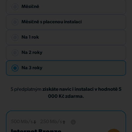
Měsíčně
Měsíčně s placenou instalací
Na 1 rok
Na 2 roky
Na 3 roky
S předplatným
získáte navíc i instalaci v hodnotě 5
000 Kč zdarma.
500 Mb/s
250 Mb/s