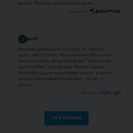
technik. Problém vyřešen během chvíle.
Recenze na:
Jan H.
Naprostá spokojenost již mnoho let. Technici
rychlí, milí a ochotní. Vše vyřeší okamžitě na místě,
nikdy se nestane, že by technik řekl "tohle musím
opravit příště", vždycky mají všechno s sebou.
Velká výhoda je nonstop hlášení poruch, příjemní,
ochotní a komunikativní operátoři, poradí i o
půlnoci.
Recenze na:
VÍCE RECENZÍ