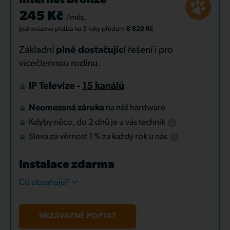
Internet Bronze
245 Kč
/měs.
Jednorázová platba
na 3 roky
předem
8 820 Kč
Základní
plně dostačující
řešení i pro
vícečlennou rodinu.
IP Televize -
15 kanálů
Neomezená záruka
na náš hardware
Kdyby něco, do 2 dnů je u vás technik
Sleva za věrnost 1 % za každý rok u nás
Instalace zdarma
Co obsahuje?
NEZÁVAZNĚ POPTAT