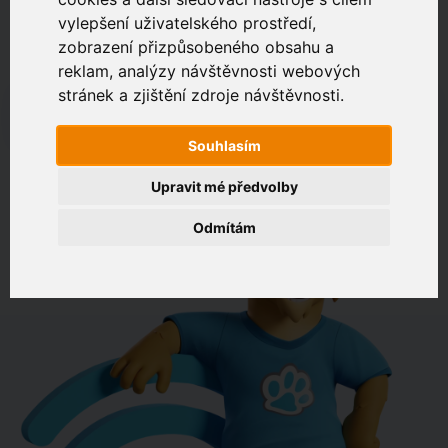
vylepšení uživatelského prostředí,
zobrazení přizpůsobeného obsahu a
Zákaznický portál
Jak rychlé je připojení na vaší adrese?
reklam, analýzy návštěvnosti webových
stránek a zjištění zdroje návštěvnosti.
např. Jeníkovská 940, Čáslav
Souhlasím
OVĚŘIT DOSTUPNOST
Upravit mé předvolby
Odmítám