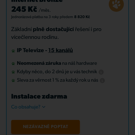
Internet Bronze
245 Kč
/měs.
Jednorázová platba
na 3 roky
předem
8 820 Kč
Základní
plně dostačující
řešení i pro
vícečlennou rodinu.
IP Televize -
15 kanálů
Neomezená záruka
na náš hardware
Kdyby něco, do 2 dnů je u vás technik
Sleva za věrnost 1 % za každý rok u nás
Instalace zdarma
Co obsahuje?
NEZÁVAZNĚ POPTAT