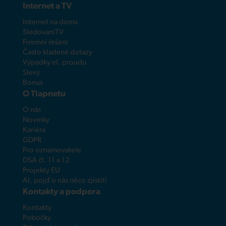
Internet a TV
Internet na doma
SledovaniTV
Firemní řešení
Často kladené dotazy
Výpadky el. proudu
Slevy
Bonus
O Tlapnetu
O nás
Novinky
Kariéra
GDPR
Pro oznamovatele
DSA čl. 11 a 12
Projekty EU
AI, pojď o nás něco zjistit!
Kontakty a podpora
Kontakty
Pobočky