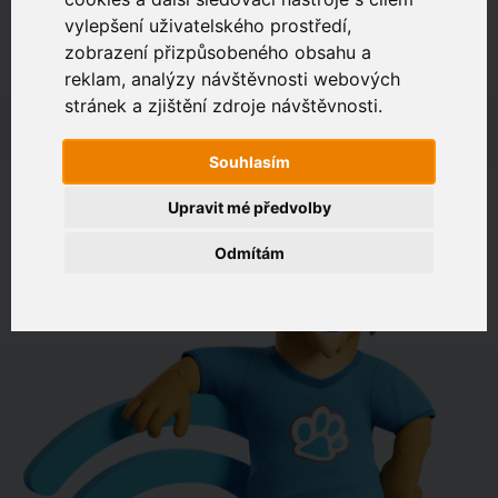
vylepšení uživatelského prostředí,
zobrazení přizpůsobeného obsahu a
Zákaznický portál
Jak rychlé je připojení na vaší adrese?
reklam, analýzy návštěvnosti webových
stránek a zjištění zdroje návštěvnosti.
např. Jeníkovská 940, Čáslav
Souhlasím
OVĚŘIT DOSTUPNOST
Upravit mé předvolby
Odmítám