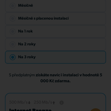
Měsíčně
Měsíčně s placenou instalací
Na 1 rok
Na 2 roky
Na 3 roky
S předplatným
získáte navíc i instalaci v hodnotě 5
000 Kč zdarma.
500 Mb/s
250 Mb/s