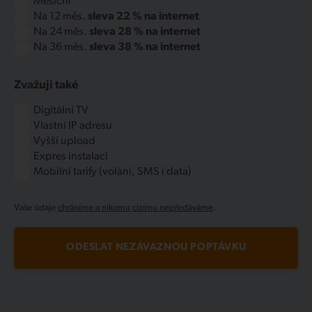
Měsíční
Na 12 měs.
sleva 22 % na internet
Na 24 měs.
sleva 28 % na internet
Na 36 měs.
sleva 38 % na internet
Zvažuji také
Digitální TV
Vlastní IP adresu
Vyšší upload
Expres instalaci
Mobilní tarify (volání, SMS i data)
Vaše údaje
chráníme a nikomu cizímu nepředáváme
.
ODESLAT NEZÁVAZNOU POPTÁVKU