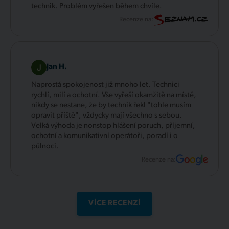
technik. Problém vyřešen během chvíle.
Recenze na:
Jan H.
Naprostá spokojenost již mnoho let. Technici
rychlí, milí a ochotní. Vše vyřeší okamžitě na místě,
nikdy se nestane, že by technik řekl "tohle musím
opravit příště", vždycky mají všechno s sebou.
Velká výhoda je nonstop hlášení poruch, příjemní,
ochotní a komunikativní operátoři, poradí i o
půlnoci.
Recenze na:
VÍCE RECENZÍ