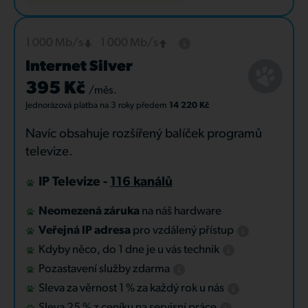
1 000 Mb/s
1 000 Mb/s
Internet Silver
395 Kč
/měs.
Jednorázová platba
na 3 roky
předem
14 220 Kč
Navíc obsahuje rozšířený balíček programů
televize.
IP Televize -
116 kanálů
Neomezená záruka
na náš hardware
Veřejná IP adresa
pro vzdálený přístup
Kdyby něco, do 1 dne je u vás technik
Pozastavení služby zdarma
Sleva za věrnost 1 % za každý rok u nás
Sleva 25 % z ceníku na servisní práce