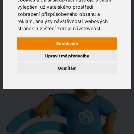
vylepšení uživatelského prostředí,
zobrazení přizpůsobeného obsahu a
Zákaznický portál
Jak rychlé je připojení na vaší adrese?
reklam, analýzy návštěvnosti webových
stránek a zjištění zdroje návštěvnosti.
např. Jeníkovská 940, Čáslav
Souhlasím
OVĚŘIT DOSTUPNOST
Upravit mé předvolby
Odmítám