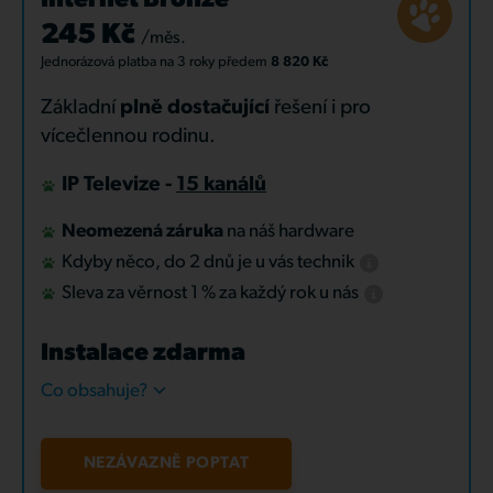
Internet Bronze
245 Kč
/měs.
Jednorázová platba
na 3 roky
předem
8 820 Kč
Základní
plně dostačující
řešení i pro
vícečlennou rodinu.
IP Televize -
15 kanálů
Neomezená záruka
na náš hardware
Kdyby něco, do 2 dnů je u vás technik
Sleva za věrnost 1 % za každý rok u nás
Instalace zdarma
Co obsahuje?
NEZÁVAZNĚ POPTAT