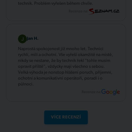
technik. Problém vyřešen během chvíle.
Recenze na:
Jan H.
Naprostá spokojenost již mnoho let. Technici
rychlí, milí a ochotní. Vše vyřeší okamžitě na místě,
nikdy se nestane, že by technik řekl "tohle musím
opravit příště", vždycky mají všechno s sebou.
Velká výhoda je nonstop hlášení poruch, příjemní,
ochotní a komunikativní operátoři, poradí i o
půlnoci.
Recenze na:
VÍCE RECENZÍ