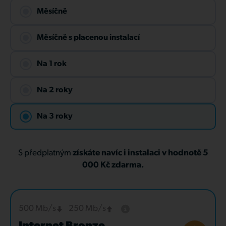
Měsíčně
Měsíčně s placenou instalací
Na 1 rok
Na 2 roky
Na 3 roky
S předplatným
získáte navíc i instalaci v hodnotě 5
000 Kč zdarma.
500 Mb/s
250 Mb/s