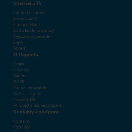
Internet a TV
Internet na doma
SledovaniTV
Firemní řešení
Často kladené dotazy
Výpadky el. proudu
Slevy
Bonus
O Tlapnetu
O nás
Novinky
Kariéra
GDPR
Pro oznamovatele
DSA čl. 11 a 12
Projekty EU
AI, pojď o nás něco zjistit!
Kontakty a podpora
Kontakty
Pobočky