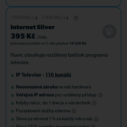
1 000 Mb/s
1 000 Mb/s
Internet Silver
395 Kč
/měs.
Jednorázová platba
na 3 roky
předem
14 220 Kč
Navíc obsahuje rozšířený balíček programů
televize.
IP Televize -
116 kanálů
Neomezená záruka
na náš hardware
Veřejná IP adresa
pro vzdálený přístup
Kdyby něco, do 1 dne je u vás technik
Pozastavení služby zdarma
Sleva za věrnost 1 % za každý rok u nás
Sleva 25 % z ceníku na servisní práce