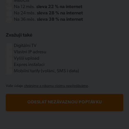
Měsíční
Na 12 měs.
sleva 22 % na internet
Na 24 měs.
sleva 28 % na internet
Na 36 měs.
sleva 38 % na internet
Zvažuji také
Digitální TV
Vlastní IP adresu
Vyšší upload
Expres instalaci
Mobilní tarify (volání, SMS i data)
Vaše údaje
chráníme a nikomu cizímu nepředáváme
.
ODESLAT NEZÁVAZNOU POPTÁVKU