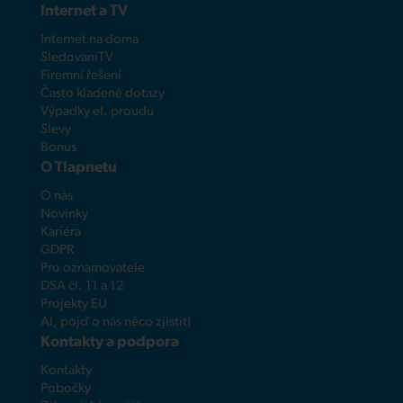
Internet a TV
Internet na doma
SledovaniTV
Firemní řešení
Často kladené dotazy
Výpadky el. proudu
Slevy
Bonus
O Tlapnetu
O nás
Novinky
Kariéra
GDPR
Pro oznamovatele
DSA čl. 11 a 12
Projekty EU
AI, pojď o nás něco zjistit!
Kontakty a podpora
Kontakty
Pobočky