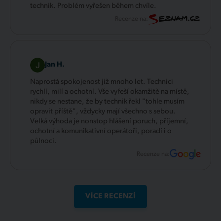
technik. Problém vyřešen během chvíle.
Recenze na:
Jan H.
Naprostá spokojenost již mnoho let. Technici
rychlí, milí a ochotní. Vše vyřeší okamžitě na místě,
nikdy se nestane, že by technik řekl "tohle musím
opravit příště", vždycky mají všechno s sebou.
Velká výhoda je nonstop hlášení poruch, příjemní,
ochotní a komunikativní operátoři, poradí i o
půlnoci.
Recenze na:
VÍCE RECENZÍ