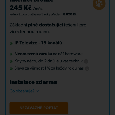
Internet Bronze
245 Kč
/měs.
Jednorázová platba
na 3 roky
předem
8 820 Kč
Základní
plně dostačující
řešení i pro
vícečlennou rodinu.
IP Televize -
15 kanálů
Neomezená záruka
na náš hardware
Kdyby něco, do 2 dnů je u vás technik
Sleva za věrnost 1 % za každý rok u nás
Instalace zdarma
Co obsahuje?
NEZÁVAZNĚ POPTAT