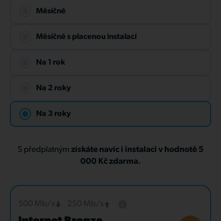
Měsíčně
Měsíčně s placenou instalací
Na 1 rok
Na 2 roky
Na 3 roky
S předplatným
získáte navíc i instalaci v hodnotě 5
000 Kč zdarma.
500 Mb/s
250 Mb/s