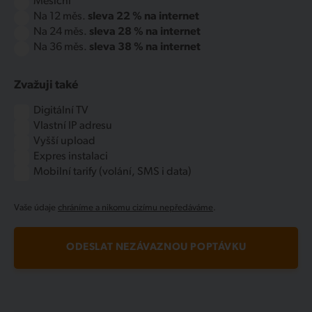
Měsíční
Na 12 měs.
sleva 22 % na internet
Na 24 měs.
sleva 28 % na internet
Na 36 měs.
sleva 38 % na internet
Zvažuji také
Digitální TV
Vlastní IP adresu
Vyšší upload
Expres instalaci
Mobilní tarify (volání, SMS i data)
Vaše údaje
chráníme a nikomu cizímu nepředáváme
.
ODESLAT NEZÁVAZNOU POPTÁVKU