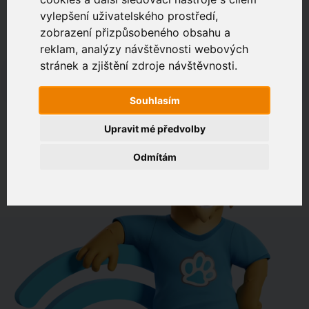
vylepšení uživatelského prostředí,
zobrazení přizpůsobeného obsahu a
Zákaznický portál
Jak rychlé je připojení na vaší adrese?
reklam, analýzy návštěvnosti webových
stránek a zjištění zdroje návštěvnosti.
např. Jeníkovská 940, Čáslav
Souhlasím
OVĚŘIT DOSTUPNOST
Upravit mé předvolby
Odmítám