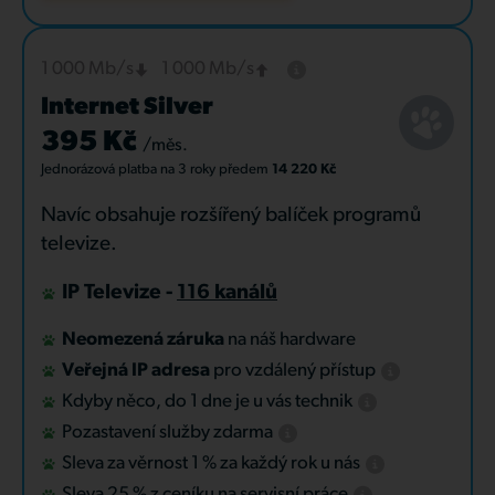
1 000 Mb/s
1 000 Mb/s
Internet Silver
395 Kč
/měs.
Jednorázová platba
na 3 roky
předem
14 220 Kč
Navíc obsahuje rozšířený balíček programů
televize.
IP Televize -
116 kanálů
Neomezená záruka
na náš hardware
Veřejná IP adresa
pro vzdálený přístup
Kdyby něco, do 1 dne je u vás technik
Pozastavení služby zdarma
Sleva za věrnost 1 % za každý rok u nás
Sleva 25 % z ceníku na servisní práce