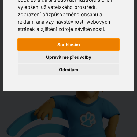
vylepšení uživatelského prostředí,
zobrazení přizpůsobeného obsahu a
Zákaznický portál
Jak rychlé je připojení na vaší adrese?
reklam, analýzy návštěvnosti webových
stránek a zjištění zdroje návštěvnosti.
např. Jeníkovská 940, Čáslav
Souhlasím
OVĚŘIT DOSTUPNOST
Upravit mé předvolby
Odmítám