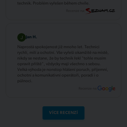
technik. Problém vyřešen během chvíle.
Recenze na:
Jan H.
Naprostá spokojenost již mnoho let. Technici
rychlí, milí a ochotní. Vše vyřeší okamžitě na místě,
nikdy se nestane, že by technik řekl "tohle musím
opravit příště", vždycky mají všechno s sebou.
Velká výhoda je nonstop hlášení poruch, příjemní,
ochotní a komunikativní operátoři, poradí i o
půlnoci.
Recenze na:
VÍCE RECENZÍ