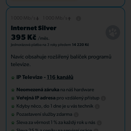
1 000 Mb/s
1 000 Mb/s
Internet Silver
395 Kč
/měs.
Jednorázová platba
na 3 roky
předem
14 220 Kč
Navíc obsahuje rozšířený balíček programů
televize.
IP Televize -
116 kanálů
Neomezená záruka
na náš hardware
Veřejná IP adresa
pro vzdálený přístup
Kdyby něco, do 1 dne je u vás technik
Pozastavení služby zdarma
Sleva za věrnost 1 % za každý rok u nás
Sleva 25 % z ceníku na servisní práce