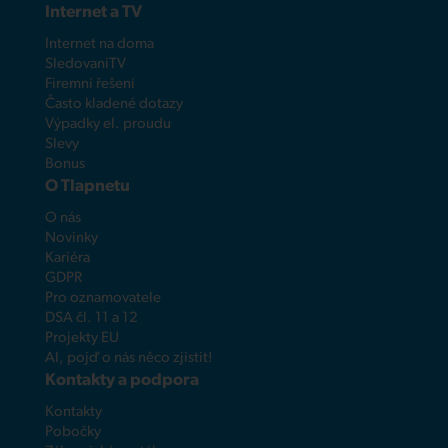
Internet a TV
Internet na doma
SledovaniTV
Firemní řešení
Často kladené dotazy
Výpadky el. proudu
Slevy
Bonus
O Tlapnetu
O nás
Novinky
Kariéra
GDPR
Pro oznamovatele
DSA čl. 11 a 12
Projekty EU
AI, pojď o nás něco zjistit!
Kontakty a podpora
Kontakty
Pobočky