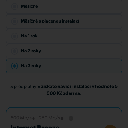
Měsíčně
Měsíčně s placenou instalací
Na 1 rok
Na 2 roky
Na 3 roky
S předplatným
získáte navíc i instalaci v hodnotě 5
000 Kč zdarma.
500 Mb/s
250 Mb/s