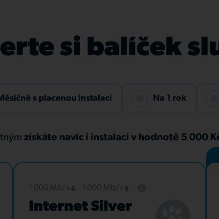
rte si balíček s
Měsíčně s placenou instalací
Na 1 rok
atným
získáte navíc i instalaci v hodnotě 5 000 
1 000 Mb/s
1 000 Mb/s
Internet Silver