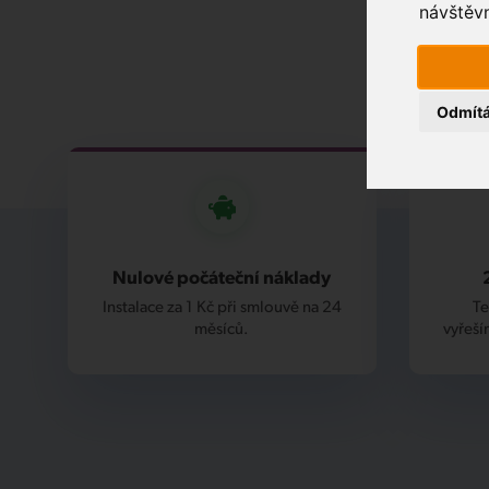
návštěvn
Odmít
Nulové počáteční náklady
Instalace za 1 Kč při smlouvě na 24
Te
měsíců.
vyřeší