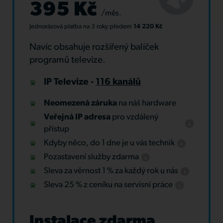
395 Kč
/měs.
Jednorázová platba
na 3 roky
předem
14 220 Kč
Navíc obsahuje rozšířený balíček
programů televize.
IP Televize -
116 kanálů
Neomezená záruka
na náš hardware
Veřejná IP adresa
pro vzdálený
přístup
Kdyby něco, do 1 dne je u vás technik
Pozastavení služby zdarma
Sleva za věrnost 1 % za každý rok u nás
Sleva 25 % z ceníku na servisní práce
Instalace zdarma