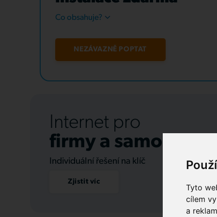
Co obsahuje?
NEZÁVAZNĚ POPTAT
Internet pro
firmy a samospráv
Individuální řešení na klíč
Použ
Zjistit víc
Tyto web
cílem vy
a reklam