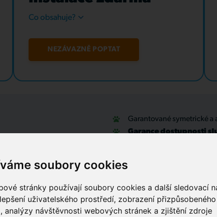
Co obsahuje?
NEZÁVAZNĚ POPTAT
Garantované symetrické a 
Garance dostupnosti sl
u
Optické přípojky a interní
Zabezpečovací systémy
íváme soubory cookies
IT outsourcing, správa sítí
Služby call centra
ové stránky používají soubory cookies a další sledovací ná
lepšení uživatelského prostředí, zobrazení přizpůsobenéh
, analýzy návštěvnosti webových stránek a zjištění zdroje