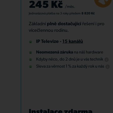
245 Kč
/měs.
Jednorázová platba
na 3 roky
předem
8 820 Kč
Základní
plně dostačující
řešení i pro
vícečlennou rodinu.
IP Televize -
15 kanálů
Neomezená záruka
na náš hardware
Kdyby něco, do 2 dnů je u vás technik
Sleva za věrnost 1 % za každý rok u nás
Instalace zdarma