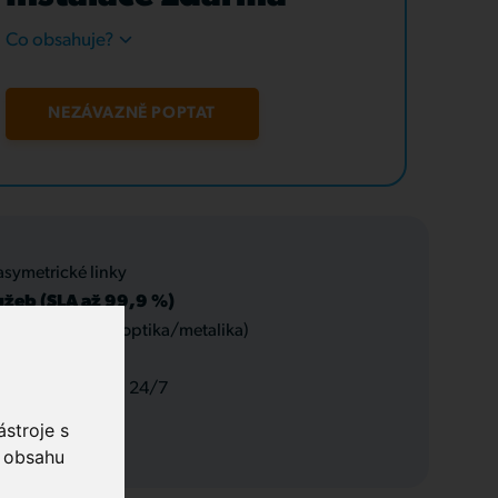
Co obsahuje?
NEZÁVAZNĚ POPTAT
asymetrické linky
užeb (SLA až 99,9 %)
 datové rozvody (optika/metalika)
 a servis, podpora 24/7
stroje s
o obsahu