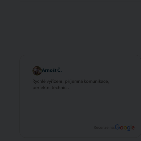
Arnošt Č.
Rychlé vyřízení, příjemná komunikace,
perfektní technici.
Recenze na: