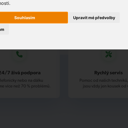
osti.
Souhlasím
Upravit mé předvolby
ám
24/7 živá podpora
Rychlý servis
lefonicky nebo na dálku
Pomoc od našich techniků,
me více než 70 % problémů.
jsou vždy jen kousek od 