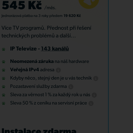
545 Kč
/měs.
Jednorázová platba
na 3 roky
předem
19 620 Kč
Více TV programů. Přednost při řešení
technických problémů a další...
IP Televize -
143 kanálů
Neomezená záruka
na náš hardware
Veřejná IPv4
adresa
Kdyby něco, stejný den je u vás technik
Pozastavení služby zdarma
Sleva za věrnost 1 % za každý rok u nás
Sleva 50 % z ceníku na servisní práce
Instalace zdarma