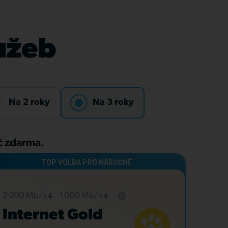
lužeb
Na 2 roky
Na 3 roky
Kč zdarma.
2 000 Mb/s
1 000 Mb/s
Internet Gold