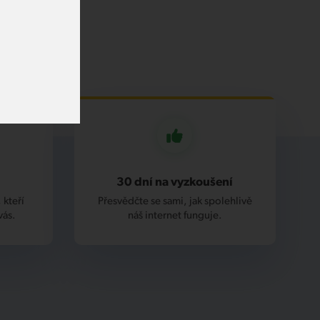
30 dní na vyzkoušení
 kteří
Přesvědčte se sami, jak spolehlivě
vás.
náš internet funguje.