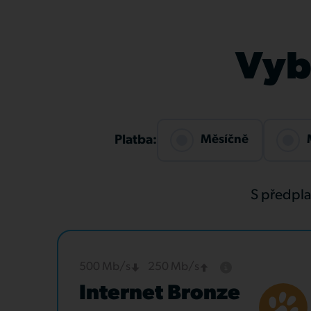
Vybe
Měsíčně
Platba:
S předpl
500 Mb/s
250 Mb/s
Internet Bronze