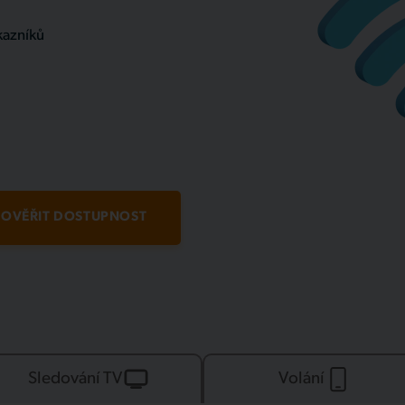
kazníků
OVĚŘIT DOSTUPNOST
Sledování TV
Volání