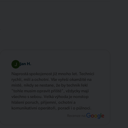
.
Jan H.
Naprostá spokojenost již mnoho let. Technici
rychlí, milí a ochotní. Vše vyřeší okamžitě na
místě, nikdy se nestane, že by technik řekl
"tohle musím opravit příště", vždycky mají
všechno s sebou. Velká výhoda je nonstop
hlášení poruch, příjemní, ochotní a
komunikativní operátoři, poradí i o půlnoci.
Recenze na: