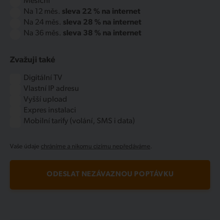
Měsíční
Na 12 měs.
sleva 22 % na internet
Na 24 měs.
sleva 28 % na internet
Na 36 měs.
sleva 38 % na internet
Zvažuji také
Digitální TV
Vlastní IP adresu
Vyšší upload
Expres instalaci
Mobilní tarify (volání, SMS i data)
Vaše údaje
chráníme a nikomu cizímu nepředáváme
.
ODESLAT NEZÁVAZNOU POPTÁVKU