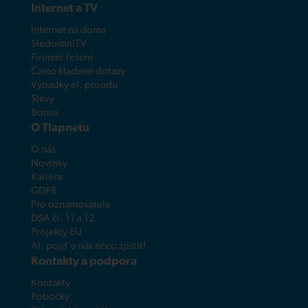
Internet a TV
Internet na doma
SledovaniTV
Firemní řešení
Často kladené dotazy
Výpadky el. proudu
Slevy
Bonus
O Tlapnetu
O nás
Novinky
Kariéra
GDPR
Pro oznamovatele
DSA čl. 11 a 12
Projekty EU
AI, pojď o nás něco zjistit!
Kontakty a podpora
Kontakty
Pobočky