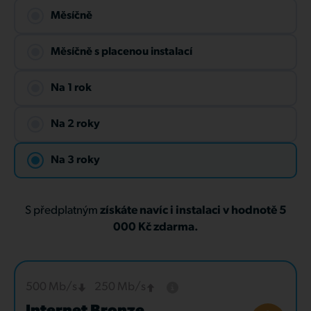
Měsíčně
Měsíčně s placenou instalací
Na 1 rok
Na 2 roky
Na 3 roky
S předplatným
získáte navíc i instalaci v hodnotě 5
000 Kč zdarma.
500 Mb/s
250 Mb/s