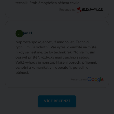
technik. Problém vyřešen během chvíle.
Recenze na:
Jan H.
Naprostá spokojenost již mnoho let. Technici
rychlí, milí a ochotní. Vše vyřeší okamžitě na místě,
nikdy se nestane, že by technik řekl "tohle musím
opravit příště", vždycky mají všechno s sebou.
Velká výhoda je nonstop hlášení poruch, příjemní,
ochotní a komunikativní operátoři, poradí i o
půlnoci.
Recenze na:
VÍCE RECENZÍ