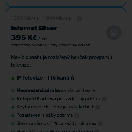
1 000 Mb/s
1 000 Mb/s
Internet Silver
395 Kč
/měs.
Jednorázová platba
na 3 roky
předem
14 220 Kč
Navíc obsahuje rozšířený balíček programů
televize.
IP Televize -
116 kanálů
Neomezená záruka
na náš hardware
Veřejná IP adresa
pro vzdálený přístup
Kdyby něco, do 1 dne je u vás technik
Pozastavení služby zdarma
Sleva za věrnost 1 % za každý rok u nás
Sleva 25 % z ceníku na servisní práce