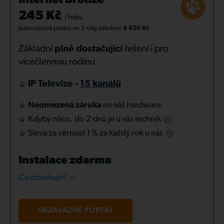
Internet Bronze
245 Kč
/měs.
Jednorázová platba
na 3 roky
předem
8 820 Kč
Základní
plně dostačující
řešení i pro
vícečlennou rodinu.
IP Televize -
15 kanálů
Neomezená záruka
na náš hardware
Kdyby něco, do 2 dnů je u vás technik
Sleva za věrnost 1 % za každý rok u nás
Instalace zdarma
Co obsahuje?
NEZÁVAZNĚ POPTAT