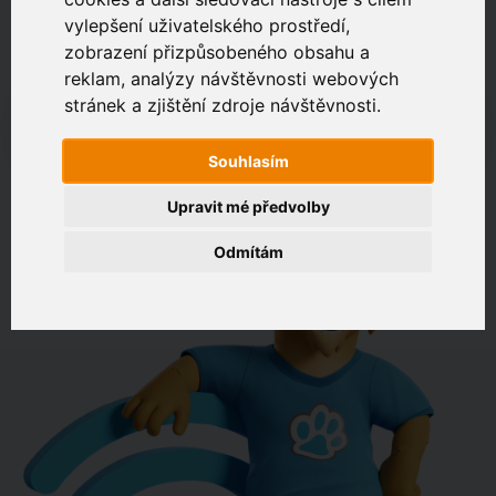
vylepšení uživatelského prostředí,
zobrazení přizpůsobeného obsahu a
Zákaznický portál
Jak rychlé je připojení na vaší adrese?
reklam, analýzy návštěvnosti webových
stránek a zjištění zdroje návštěvnosti.
např. Jeníkovská 940, Čáslav
Souhlasím
OVĚŘIT DOSTUPNOST
Upravit mé předvolby
Odmítám