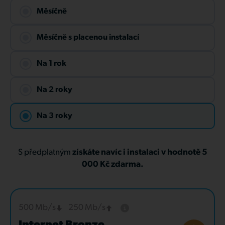
Měsíčně
Měsíčně s placenou instalací
Na 1 rok
Na 2 roky
Na 3 roky
S předplatným
získáte navíc i instalaci v hodnotě 5
000 Kč zdarma.
500 Mb/s
250 Mb/s