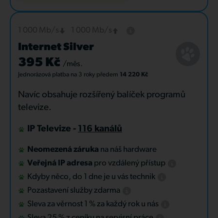
1 000 Mb/s
1 000 Mb/s
Internet Silver
395 Kč
/měs.
Jednorázová platba
na 3 roky
předem
14 220 Kč
Navíc obsahuje rozšířený balíček programů
televize.
IP Televize -
116 kanálů
Neomezená záruka
na náš hardware
Veřejná IP adresa
pro vzdálený přístup
Kdyby něco, do 1 dne je u vás technik
Pozastavení služby zdarma
Sleva za věrnost 1 % za každý rok u nás
Sleva 25 % z ceníku na servisní práce