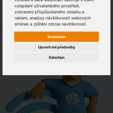
vylepšení uživatelského prostředí,
zobrazení přizpůsobeného obsahu a
Zákaznický portál
Jak rychlé je připojení na vaší adrese?
reklam, analýzy návštěvnosti webových
stránek a zjištění zdroje návštěvnosti.
např. Jeníkovská 940, Čáslav
Souhlasím
OVĚŘIT DOSTUPNOST
Upravit mé předvolby
Odmítám