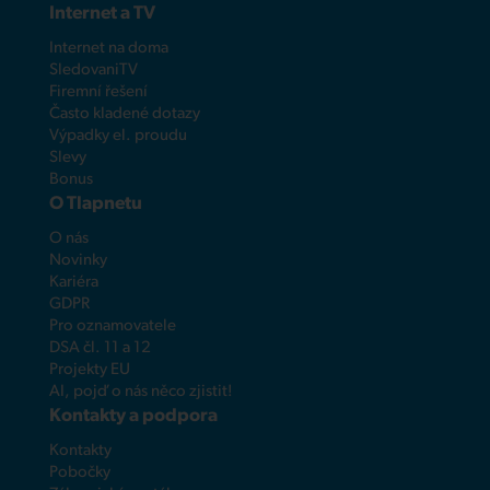
Internet a TV
Internet na doma
SledovaniTV
Firemní řešení
Často kladené dotazy
Výpadky el. proudu
Slevy
Bonus
O Tlapnetu
O nás
Novinky
Kariéra
GDPR
Pro oznamovatele
DSA čl. 11 a 12
Projekty EU
AI, pojď o nás něco zjistit!
Kontakty a podpora
Kontakty
Pobočky