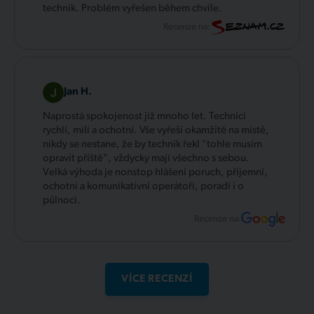
technik. Problém vyřešen během chvíle.
Recenze na:
Jan H.
Naprostá spokojenost již mnoho let. Technici
rychlí, milí a ochotní. Vše vyřeší okamžitě na místě,
nikdy se nestane, že by technik řekl "tohle musím
opravit příště", vždycky mají všechno s sebou.
Velká výhoda je nonstop hlášení poruch, příjemní,
ochotní a komunikativní operátoři, poradí i o
půlnoci.
Recenze na:
VÍCE RECENZÍ