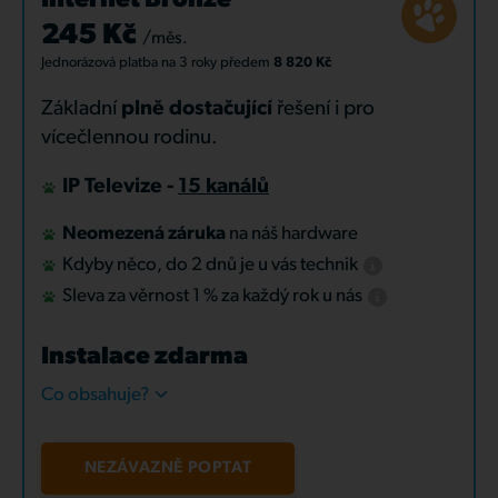
Internet Bronze
245 Kč
/měs.
Jednorázová platba
na 3 roky
předem
8 820 Kč
Základní
plně dostačující
řešení i pro
vícečlennou rodinu.
IP Televize -
15 kanálů
Neomezená záruka
na náš hardware
Kdyby něco, do 2 dnů je u vás technik
Sleva za věrnost 1 % za každý rok u nás
Instalace zdarma
Co obsahuje?
NEZÁVAZNĚ POPTAT