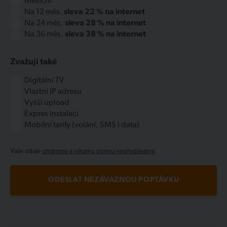
Měsíční
Na 12 měs.
sleva 22 % na internet
Na 24 měs.
sleva 28 % na internet
Na 36 měs.
sleva 38 % na internet
Zvažuji také
Digitální TV
Vlastní IP adresu
Vyšší upload
Expres instalaci
Mobilní tarify (volání, SMS i data)
Vaše údaje
chráníme a nikomu cizímu nepředáváme
.
ODESLAT NEZÁVAZNOU POPTÁVKU