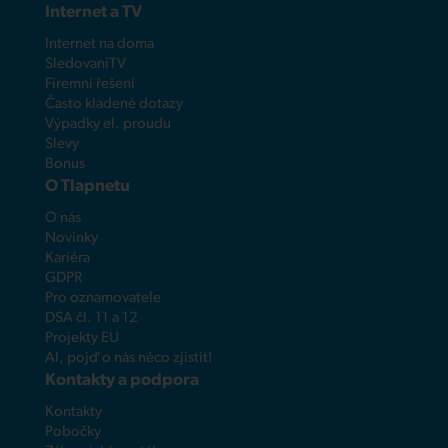
Internet a TV
Internet na doma
SledovaniTV
Firemní řešení
Často kladené dotazy
Výpadky el. proudu
Slevy
Bonus
O Tlapnetu
O nás
Novinky
Kariéra
GDPR
Pro oznamovatele
DSA čl. 11 a 12
Projekty EU
AI, pojď o nás něco zjistit!
Kontakty a podpora
Kontakty
Pobočky