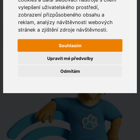
vylepšení uživatelského prostředí,
zobrazení přizpůsobeného obsahu a
Zákaznický portál
Jak rychlé je připojení na vaší adrese?
reklam, analýzy návštěvnosti webových
stránek a zjištění zdroje návštěvnosti.
např. Jeníkovská 940, Čáslav
Souhlasím
OVĚŘIT DOSTUPNOST
Upravit mé předvolby
Odmítám