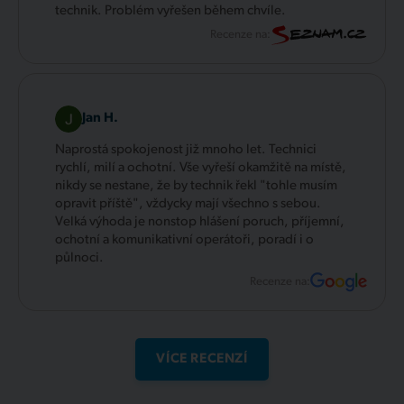
technik. Problém vyřešen během chvíle.
Recenze na:
Jan H.
Naprostá spokojenost již mnoho let. Technici
rychlí, milí a ochotní. Vše vyřeší okamžitě na místě,
nikdy se nestane, že by technik řekl "tohle musím
opravit příště", vždycky mají všechno s sebou.
Velká výhoda je nonstop hlášení poruch, příjemní,
ochotní a komunikativní operátoři, poradí i o
půlnoci.
Recenze na:
VÍCE RECENZÍ