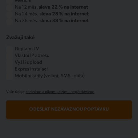
Měsíční
Na 12 měs.
sleva 22 % na internet
Na 24 měs.
sleva 28 % na internet
Na 36 měs.
sleva 38 % na internet
Zvažuji také
Digitální TV
Vlastní IP adresu
Vyšší upload
Expres instalaci
Mobilní tarify (volání, SMS i data)
Vaše údaje
chráníme a nikomu cizímu nepředáváme
.
ODESLAT NEZÁVAZNOU POPTÁVKU