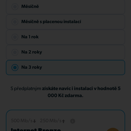
Měsíčně
Měsíčně s placenou instalací
Na 1 rok
Na 2 roky
Na 3 roky
S předplatným
získáte navíc i instalaci v hodnotě 5
000 Kč zdarma.
500 Mb/s
250 Mb/s