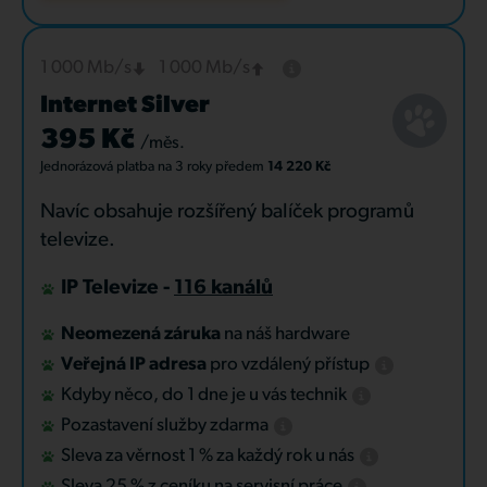
1 000 Mb/s
1 000 Mb/s
Internet Silver
395 Kč
/měs.
Jednorázová platba
na 3 roky
předem
14 220 Kč
Navíc obsahuje rozšířený balíček programů
televize.
IP Televize -
116 kanálů
Neomezená záruka
na náš hardware
Veřejná IP adresa
pro vzdálený přístup
Kdyby něco, do 1 dne je u vás technik
Pozastavení služby zdarma
Sleva za věrnost 1 % za každý rok u nás
Sleva 25 % z ceníku na servisní práce