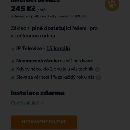
Internet Bronze
245 Kč
/měs.
Jednorázová platba
na 3 roky
předem
8 820 Kč
Základní
plně dostačující
řešení i pro
vícečlennou rodinu.
IP Televize -
15 kanálů
Neomezená záruka
na náš hardware
Kdyby něco, do 2 dnů je u vás technik
Sleva za věrnost 1 % za každý rok u nás
Instalace zdarma
Co obsahuje?
NEZÁVAZNĚ POPTAT