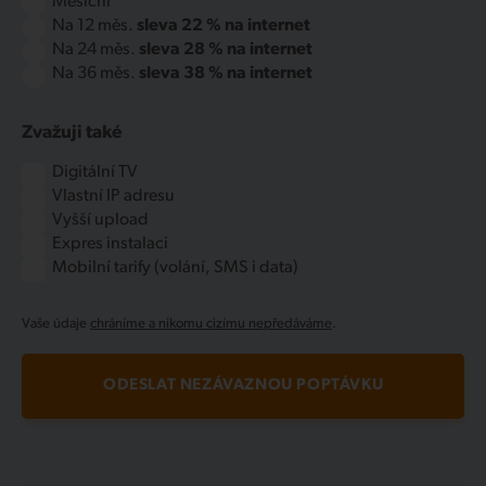
Měsíční
Na 12 měs.
sleva 22 % na internet
Na 24 měs.
sleva 28 % na internet
Na 36 měs.
sleva 38 % na internet
Zvažuji také
Digitální TV
Vlastní IP adresu
Vyšší upload
Expres instalaci
Mobilní tarify (volání, SMS i data)
Vaše údaje
chráníme a nikomu cizímu nepředáváme
.
ODESLAT NEZÁVAZNOU POPTÁVKU