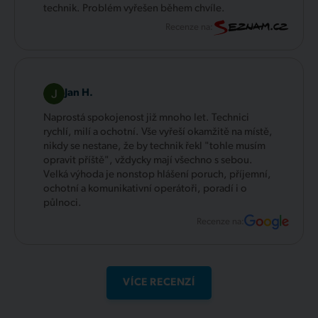
technik. Problém vyřešen během chvíle.
Recenze na:
Jan H.
Naprostá spokojenost již mnoho let. Technici
rychlí, milí a ochotní. Vše vyřeší okamžitě na místě,
nikdy se nestane, že by technik řekl "tohle musím
opravit příště", vždycky mají všechno s sebou.
Velká výhoda je nonstop hlášení poruch, příjemní,
ochotní a komunikativní operátoři, poradí i o
půlnoci.
Recenze na:
VÍCE RECENZÍ