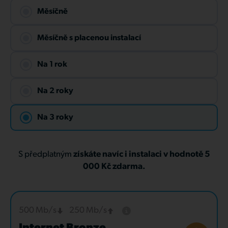
Měsíčně
Měsíčně s placenou instalací
Na 1 rok
Na 2 roky
Na 3 roky
S předplatným
získáte navíc i instalaci v hodnotě 5
000 Kč zdarma.
500 Mb/s
250 Mb/s