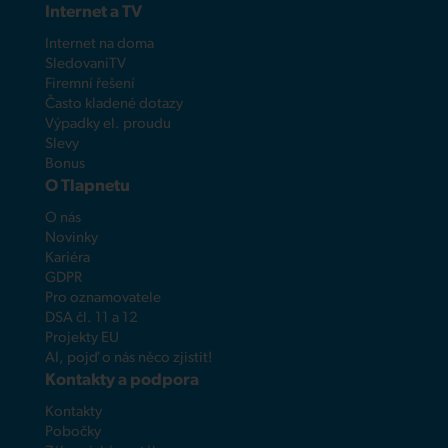
Internet a TV
Internet na doma
SledovaniTV
Firemní řešení
Často kladené dotazy
Výpadky el. proudu
Slevy
Bonus
O Tlapnetu
O nás
Novinky
Kariéra
GDPR
Pro oznamovatele
DSA čl. 11 a 12
Projekty EU
AI, pojď o nás něco zjistit!
Kontakty a podpora
Kontakty
Pobočky