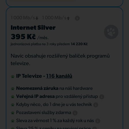
1 000 Mb/s
1 000 Mb/s
Internet Silver
395 Kč
/měs.
Jednorázová platba
na 3 roky
předem
14 220 Kč
Navíc obsahuje rozšířený balíček programů
televize.
IP Televize -
116 kanálů
Neomezená záruka
na náš hardware
Veřejná IP adresa
pro vzdálený přístup
Kdyby něco, do 1 dne je u vás technik
Pozastavení služby zdarma
Sleva za věrnost 1 % za každý rok u nás
Sleva 25 % z ceníku na servisní práce