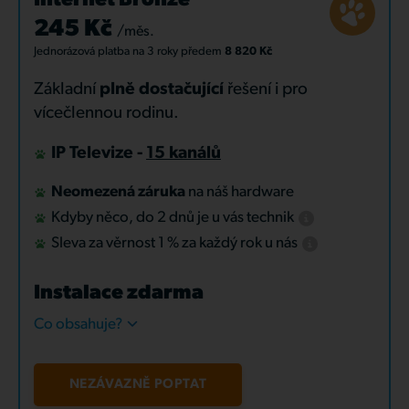
Internet Bronze
245 Kč
/měs.
Jednorázová platba
na 3 roky
předem
8 820 Kč
Základní
plně dostačující
řešení i pro
vícečlennou rodinu.
IP Televize -
15 kanálů
Neomezená záruka
na náš hardware
Kdyby něco, do 2 dnů je u vás technik
Sleva za věrnost 1 % za každý rok u nás
Instalace zdarma
Co obsahuje?
NEZÁVAZNĚ POPTAT