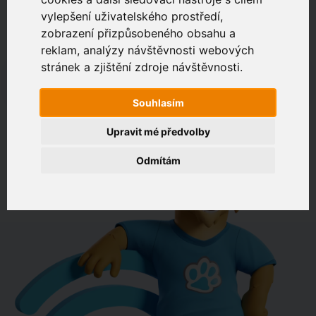
vylepšení uživatelského prostředí,
zobrazení přizpůsobeného obsahu a
Zákaznický portál
Jak rychlé je připojení na vaší adrese?
reklam, analýzy návštěvnosti webových
stránek a zjištění zdroje návštěvnosti.
např. Jeníkovská 940, Čáslav
Souhlasím
OVĚŘIT DOSTUPNOST
Upravit mé předvolby
Odmítám