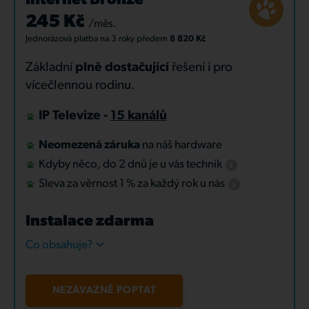
Internet Bronze
245 Kč
/měs.
Jednorázová platba
na 3 roky
předem
8 820 Kč
Základní
plně dostačující
řešení i pro
vícečlennou rodinu.
IP Televize -
15 kanálů
Neomezená záruka
na náš hardware
Kdyby něco, do 2 dnů je u vás technik
Sleva za věrnost 1 % za každý rok u nás
Instalace zdarma
Co obsahuje?
NEZÁVAZNĚ POPTAT