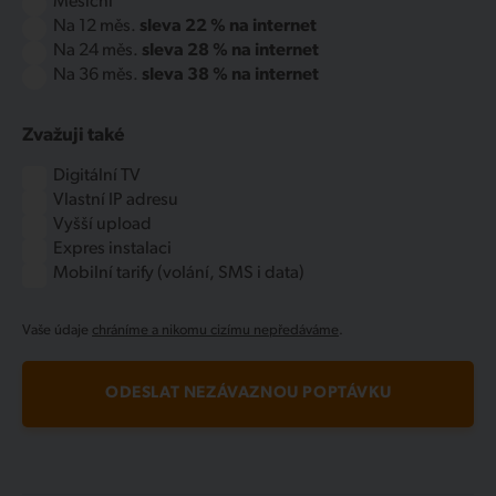
Měsíční
Na 12 měs.
sleva 22 % na internet
Na 24 měs.
sleva 28 % na internet
Na 36 měs.
sleva 38 % na internet
Zvažuji také
Digitální TV
Vlastní IP adresu
Vyšší upload
Expres instalaci
Mobilní tarify (volání, SMS i data)
Vaše údaje
chráníme a nikomu cizímu nepředáváme
.
ODESLAT NEZÁVAZNOU POPTÁVKU