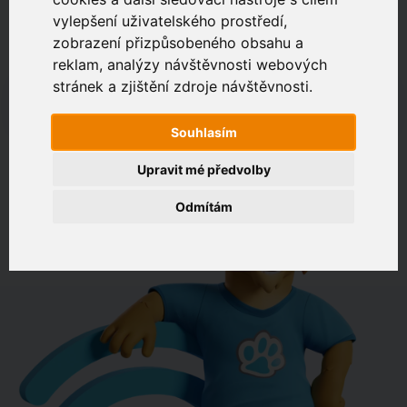
vylepšení uživatelského prostředí,
zobrazení přizpůsobeného obsahu a
Zákaznický portál
Jak rychlé je připojení na vaší adrese?
reklam, analýzy návštěvnosti webových
stránek a zjištění zdroje návštěvnosti.
např. Jeníkovská 940, Čáslav
Souhlasím
OVĚŘIT DOSTUPNOST
Upravit mé předvolby
Odmítám