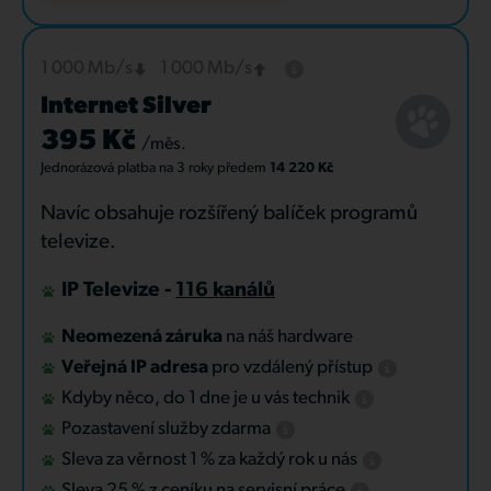
1 000 Mb/s
1 000 Mb/s
Internet Silver
395 Kč
/měs.
Jednorázová platba
na 3 roky
předem
14 220 Kč
Navíc obsahuje rozšířený balíček programů
televize.
IP Televize -
116 kanálů
Neomezená záruka
na náš hardware
Veřejná IP adresa
pro vzdálený přístup
Kdyby něco, do 1 dne je u vás technik
Pozastavení služby zdarma
Sleva za věrnost 1 % za každý rok u nás
Sleva 25 % z ceníku na servisní práce