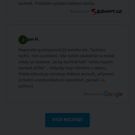
technik. Problém vyřešen během chvíle.
Recenze na:
Jan H.
Naprostá spokojenost již mnoho let. Technici
rychlí, milí a ochotní. Vše vyřeší okamžitě na místě,
nikdy se nestane, že by technik řekl "tohle musím
opravit příště", vždycky mají všechno s sebou.
Velká výhoda je nonstop hlášení poruch, příjemní,
ochotní a komunikativní operátoři, poradí i o
půlnoci.
Recenze na:
VÍCE RECENZÍ