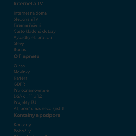
Internet a TV
Internet na doma
SledovaniTV
Firemní řešení
Často kladené dotazy
Výpadky el. proudu
Slevy
Bonus
O Tlapnetu
O nás
Novinky
Kariéra
GDPR
Pro oznamovatele
DSA čl. 11 a 12
Projekty EU
AI, pojď o nás něco zjistit!
Kontakty a podpora
Kontakty
Pobočky