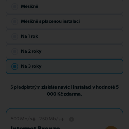
Měsíčně
Měsíčně s placenou instalací
Na 1 rok
Na 2 roky
Na 3 roky
S předplatným
získáte navíc i instalaci v hodnotě 5
000 Kč zdarma.
500 Mb/s
250 Mb/s