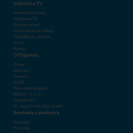
Internet a TV
Internet na doma
SledovaniTV
Firemní řešení
Často kladené dotazy
Výpadky el. proudu
Slevy
Bonus
O Tlapnetu
O nás
Novinky
Kariéra
GDPR
Pro oznamovatele
DSA čl. 11 a 12
Projekty EU
AI, pojď o nás něco zjistit!
Kontakty a podpora
Kontakty
Pobočky