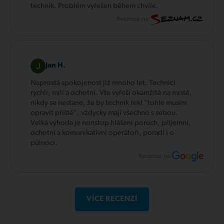
technik. Problém vyřešen během chvíle.
Recenze na:
Jan H.
Naprostá spokojenost již mnoho let. Technici
rychlí, milí a ochotní. Vše vyřeší okamžitě na místě,
nikdy se nestane, že by technik řekl "tohle musím
opravit příště", vždycky mají všechno s sebou.
Velká výhoda je nonstop hlášení poruch, příjemní,
ochotní a komunikativní operátoři, poradí i o
půlnoci.
Recenze na:
VÍCE RECENZÍ