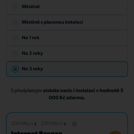
Měsíčně
Měsíčně s placenou instalací
Na 1 rok
Na 2 roky
Na 3 roky
S předplatným
získáte navíc i instalaci v hodnotě 5
000 Kč zdarma.
500 Mb/s
250 Mb/s