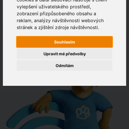
vylepšení uživatelského prostředí,
zobrazení přizpůsobeného obsahu a
Zákaznický portál
Jak rychlé je připojení na vaší adrese?
reklam, analýzy návštěvnosti webových
stránek a zjištění zdroje návštěvnosti.
např. Jeníkovská 940, Čáslav
Souhlasím
OVĚŘIT DOSTUPNOST
Upravit mé předvolby
Odmítám