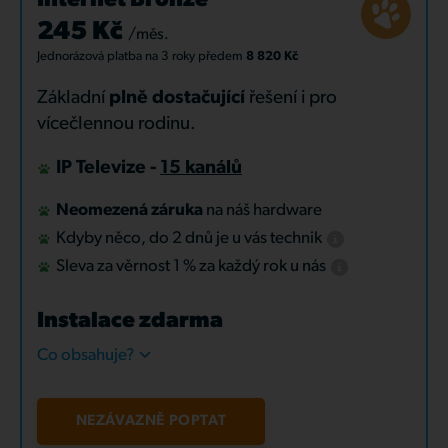
Internet Bronze
245 Kč
/měs.
Jednorázová platba
na 3 roky
předem
8 820 Kč
Základní
plně dostačující
řešení i pro
vícečlennou rodinu.
IP Televize -
15 kanálů
Neomezená záruka
na náš hardware
Kdyby něco, do 2 dnů je u vás technik
Sleva za věrnost 1 % za každý rok u nás
Instalace zdarma
Co obsahuje?
NEZÁVAZNĚ POPTAT