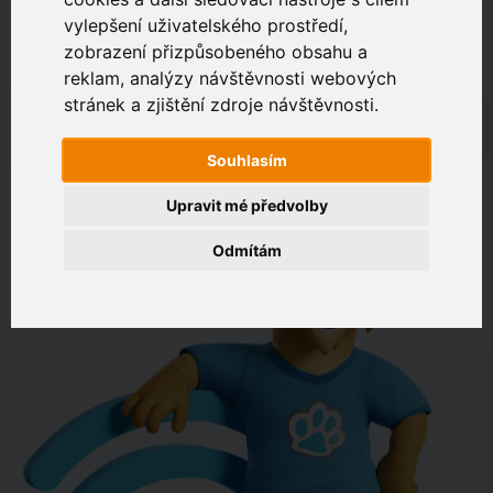
vylepšení uživatelského prostředí,
zobrazení přizpůsobeného obsahu a
Zákaznický portál
Jak rychlé je připojení na vaší adrese?
reklam, analýzy návštěvnosti webových
stránek a zjištění zdroje návštěvnosti.
např. Jeníkovská 940, Čáslav
Souhlasím
OVĚŘIT DOSTUPNOST
Upravit mé předvolby
Odmítám