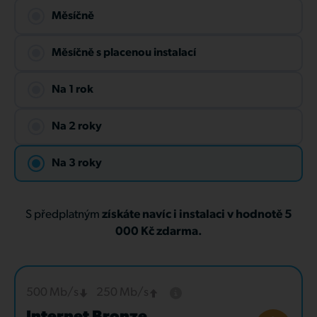
Měsíčně
Měsíčně s placenou instalací
Na 1 rok
Na 2 roky
Na 3 roky
S předplatným
získáte navíc i instalaci v hodnotě 5
000 Kč zdarma.
500 Mb/s
250 Mb/s