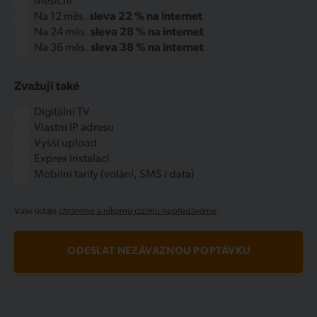
Měsíční
Na 12 měs.
sleva 22 % na internet
Na 24 měs.
sleva 28 % na internet
Na 36 měs.
sleva 38 % na internet
Zvažuji také
Digitální TV
Vlastní IP adresu
Vyšší upload
Expres instalaci
Mobilní tarify (volání, SMS i data)
Vaše údaje
chráníme a nikomu cizímu nepředáváme
.
ODESLAT NEZÁVAZNOU POPTÁVKU