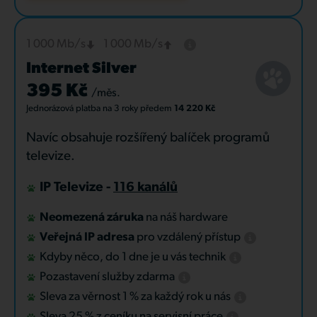
1 000 Mb/s
1 000 Mb/s
Internet Silver
395 Kč
/měs.
Jednorázová platba
na 3 roky
předem
14 220 Kč
Navíc obsahuje rozšířený balíček programů
televize.
IP Televize -
116 kanálů
Neomezená záruka
na náš hardware
Veřejná IP adresa
pro vzdálený přístup
Kdyby něco, do 1 dne je u vás technik
Pozastavení služby zdarma
Sleva za věrnost 1 % za každý rok u nás
Sleva 25 % z ceníku na servisní práce