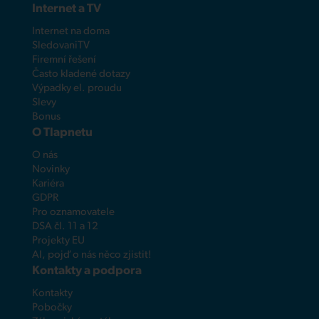
Internet a TV
Internet na doma
SledovaniTV
Firemní řešení
Často kladené dotazy
Výpadky el. proudu
Slevy
Bonus
O Tlapnetu
O nás
Novinky
Kariéra
GDPR
Pro oznamovatele
DSA čl. 11 a 12
Projekty EU
AI, pojď o nás něco zjistit!
Kontakty a podpora
Kontakty
Pobočky