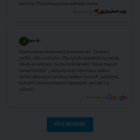
technik. Problém vyřešen během chvíle.
Recenze na:
Jan H.
Naprostá spokojenost již mnoho let. Technici
rychlí, milí a ochotní. Vše vyřeší okamžitě na místě,
nikdy se nestane, že by technik řekl "tohle musím
opravit příště", vždycky mají všechno s sebou.
Velká výhoda je nonstop hlášení poruch, příjemní,
ochotní a komunikativní operátoři, poradí i o
půlnoci.
Recenze na:
VÍCE RECENZÍ