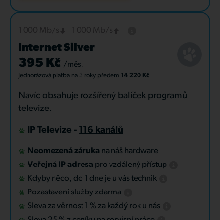
1 000 Mb/s
1 000 Mb/s
Internet Silver
395 Kč
/měs.
Jednorázová platba
na 3 roky
předem
14 220 Kč
Navíc obsahuje rozšířený balíček programů
televize.
IP Televize -
116 kanálů
Neomezená záruka
na náš hardware
Veřejná IP adresa
pro vzdálený přístup
Kdyby něco, do 1 dne je u vás technik
Pozastavení služby zdarma
Sleva za věrnost 1 % za každý rok u nás
Sleva 25 % z ceníku na servisní práce