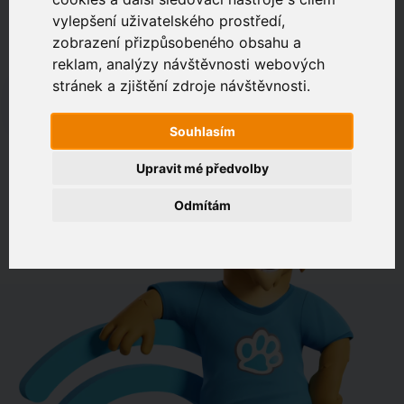
vylepšení uživatelského prostředí,
zobrazení přizpůsobeného obsahu a
Zákaznický portál
Jak rychlé je připojení na vaší adrese?
reklam, analýzy návštěvnosti webových
stránek a zjištění zdroje návštěvnosti.
např. Jeníkovská 940, Čáslav
Souhlasím
OVĚŘIT DOSTUPNOST
Upravit mé předvolby
Odmítám