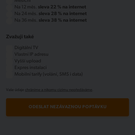
Měsíční
Na 12 měs.
sleva 22 % na internet
Na 24 měs.
sleva 28 % na internet
Na 36 měs.
sleva 38 % na internet
Zvažuji také
Digitální TV
Vlastní IP adresu
Vyšší upload
Expres instalaci
Mobilní tarify (volání, SMS i data)
Vaše údaje
chráníme a nikomu cizímu nepředáváme
.
ODESLAT NEZÁVAZNOU POPTÁVKU