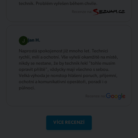
technik. Problém vyřešen během chvíle.
Recenze na:
Jan H.
Naprostá spokojenost již mnoho let. Technici
rychlí, milí a ochotní. Vše vyřeší okamžitě na místě,
nikdy se nestane, že by technik řekl "tohle musím
opravit příště", vždycky mají všechno s sebou.
Velká výhoda je nonstop hlášení poruch, příjemní,
ochotní a komunikativní operátoři, poradí i o
půlnoci.
Recenze na:
VÍCE RECENZÍ