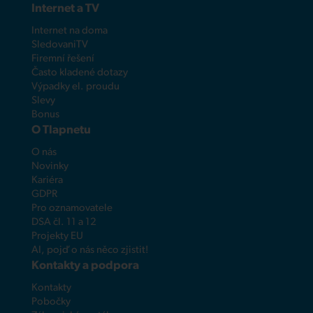
Internet a TV
Internet na doma
SledovaniTV
Firemní řešení
Často kladené dotazy
Výpadky el. proudu
Slevy
Bonus
O Tlapnetu
O nás
Novinky
Kariéra
GDPR
Pro oznamovatele
DSA čl. 11 a 12
Projekty EU
AI, pojď o nás něco zjistit!
Kontakty a podpora
Kontakty
Pobočky