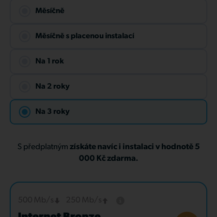
Měsíčně
Měsíčně s placenou instalací
Na 1 rok
Na 2 roky
Na 3 roky
S předplatným
získáte navíc i instalaci v hodnotě 5
000 Kč zdarma.
500 Mb/s
250 Mb/s