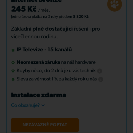
Internet Bronze
245 Kč
/měs.
Jednorázová platba
na 3 roky
předem
8 820 Kč
Základní
plně dostačující
řešení i pro
vícečlennou rodinu.
IP Televize -
15 kanálů
Neomezená záruka
na náš hardware
Kdyby něco, do 2 dnů je u vás technik
Sleva za věrnost 1 % za každý rok u nás
Instalace zdarma
Co obsahuje?
NEZÁVAZNĚ POPTAT