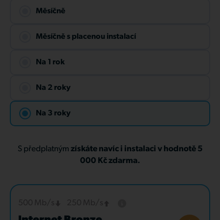
Měsíčně
Měsíčně s placenou instalací
Na 1 rok
Na 2 roky
Na 3 roky
S předplatným
získáte navíc i instalaci v hodnotě 5
000 Kč zdarma.
500 Mb/s
250 Mb/s