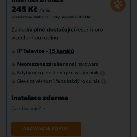
Internet Bronze
245 Kč
/měs.
Jednorázová platba
na 3 roky
předem
8 820 Kč
Základní
plně dostačující
řešení i pro
vícečlennou rodinu.
IP Televize -
15 kanálů
Neomezená záruka
na náš hardware
Kdyby něco, do 2 dnů je u vás technik
Sleva za věrnost 1 % za každý rok u nás
Instalace zdarma
Co obsahuje?
NEZÁVAZNĚ POPTAT