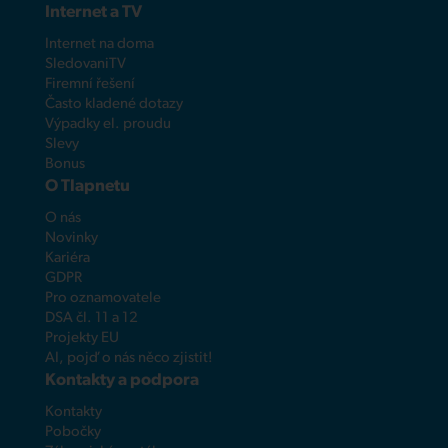
Internet a TV
Internet na doma
SledovaniTV
Firemní řešení
Často kladené dotazy
Výpadky el. proudu
Slevy
Bonus
O Tlapnetu
O nás
Novinky
Kariéra
GDPR
Pro oznamovatele
DSA čl. 11 a 12
Projekty EU
AI, pojď o nás něco zjistit!
Kontakty a podpora
Kontakty
Pobočky