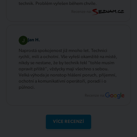
technik. Problém vyřešen během chvíle.
Recenze na:
Jan H.
Naprostá spokojenost již mnoho let. Technici
rychlí, milí a ochotní. Vše vyřeší okamžitě na místě,
nikdy se nestane, že by technik řekl "tohle musím
opravit příště", vždycky mají všechno s sebou.
Velká výhoda je nonstop hlášení poruch, příjemní,
ochotní a komunikativní operátoři, poradí i o
půlnoci.
Recenze na:
VÍCE RECENZÍ