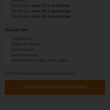
Měsíční
Na 12 měs.
sleva 22 % na internet
Na 24 měs.
sleva 28 % na internet
Na 36 měs.
sleva 38 % na internet
Zvažuji také
Digitální TV
Vlastní IP adresu
Vyšší upload
Expres instalaci
Mobilní tarify (volání, SMS i data)
Vaše údaje
chráníme a nikomu cizímu nepředáváme
.
ODESLAT NEZÁVAZNOU POPTÁVKU