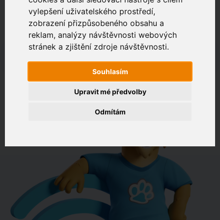
vylepšení uživatelského prostředí,
zobrazení přizpůsobeného obsahu a
Zákaznický portál
Jak rychlé je připojení na vaší adrese?
reklam, analýzy návštěvnosti webových
stránek a zjištění zdroje návštěvnosti.
např. Jeníkovská 940, Čáslav
Souhlasím
OVĚŘIT DOSTUPNOST
Upravit mé předvolby
Odmítám