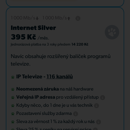
1 000 Mb/s
1 000 Mb/s
Internet Silver
395 Kč
/měs.
Jednorázová platba
na 3 roky
předem
14 220 Kč
Navíc obsahuje rozšířený balíček programů
televize.
IP Televize -
116 kanálů
Neomezená záruka
na náš hardware
Veřejná IP adresa
pro vzdálený přístup
Kdyby něco, do 1 dne je u vás technik
Pozastavení služby zdarma
Sleva za věrnost 1 % za každý rok u nás
Sleva 25 % z ceníku na servisní práce