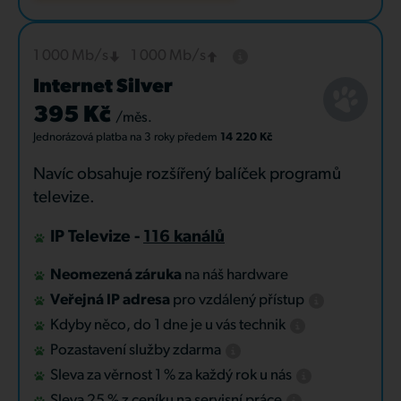
1 000 Mb/s
1 000 Mb/s
Internet Silver
395 Kč
/měs.
Jednorázová platba
na 3 roky
předem
14 220 Kč
Navíc obsahuje rozšířený balíček programů
televize.
IP Televize -
116 kanálů
Neomezená záruka
na náš hardware
Veřejná IP adresa
pro vzdálený přístup
Kdyby něco, do 1 dne je u vás technik
Pozastavení služby zdarma
Sleva za věrnost 1 % za každý rok u nás
Sleva 25 % z ceníku na servisní práce