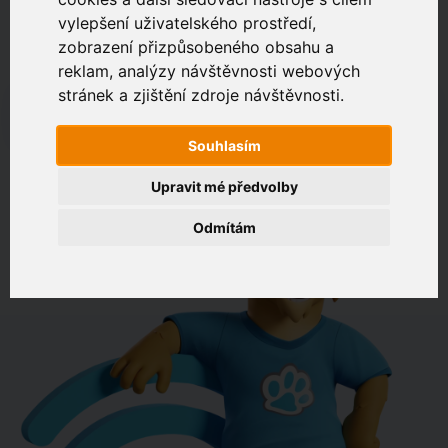
vylepšení uživatelského prostředí,
zobrazení přizpůsobeného obsahu a
Zákaznický portál
Jak rychlé je připojení na vaší adrese?
reklam, analýzy návštěvnosti webových
stránek a zjištění zdroje návštěvnosti.
např. Jeníkovská 940, Čáslav
Souhlasím
OVĚŘIT DOSTUPNOST
Upravit mé předvolby
Odmítám