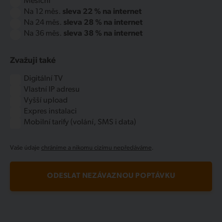
Měsíční
Na 12 měs.
sleva 22 % na internet
Na 24 měs.
sleva 28 % na internet
Na 36 měs.
sleva 38 % na internet
Zvažuji také
Digitální TV
Vlastní IP adresu
Vyšší upload
Expres instalaci
Mobilní tarify (volání, SMS i data)
Vaše údaje
chráníme a nikomu cizímu nepředáváme
.
ODESLAT NEZÁVAZNOU POPTÁVKU