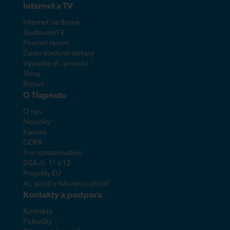
Internet a TV
Internet na doma
SledovaniTV
Firemní řešení
Často kladené dotazy
Výpadky el. proudu
Slevy
Bonus
O Tlapnetu
O nás
Novinky
Kariéra
GDPR
Pro oznamovatele
DSA čl. 11 a 12
Projekty EU
AI, pojď o nás něco zjistit!
Kontakty a podpora
Kontakty
Pobočky