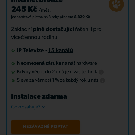
Internet Bronze
245 Kč
/měs.
Jednorázová platba
na 3 roky
předem
8 820 Kč
Základní
plně dostačující
řešení i pro
vícečlennou rodinu.
IP Televize -
15 kanálů
Neomezená záruka
na náš hardware
Kdyby něco, do 2 dnů je u vás technik
Sleva za věrnost 1 % za každý rok u nás
Instalace zdarma
Co obsahuje?
NEZÁVAZNĚ POPTAT