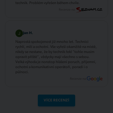
technik. Problém vyřešen během chvíle.
Recenze na:
Jan H.
Naprostá spokojenost již mnoho let. Technici
rychlí, milí a ochotní. Vše vyřeší okamžitě na místě,
nikdy se nestane, že by technik řekl "tohle musím
opravit příště", vždycky mají všechno s sebou.
Velká výhoda je nonstop hlášení poruch, příjemní,
ochotní a komunikativní operátoři, poradí i o
půlnoci.
Recenze na:
VÍCE RECENZÍ