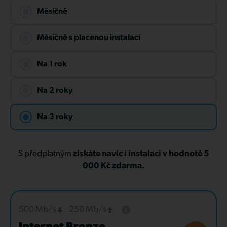
Měsíčně
Měsíčně s placenou instalací
Na 1 rok
Na 2 roky
Na 3 roky
S předplatným
získáte navíc i instalaci v hodnotě 5
000 Kč zdarma.
500 Mb/s
250 Mb/s