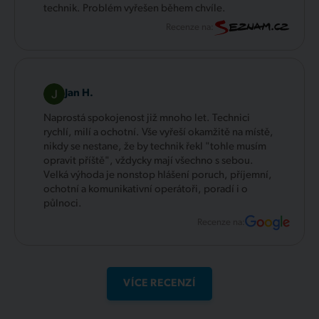
technik. Problém vyřešen během chvíle.
Recenze na:
Jan H.
Naprostá spokojenost již mnoho let. Technici
rychlí, milí a ochotní. Vše vyřeší okamžitě na místě,
nikdy se nestane, že by technik řekl "tohle musím
opravit příště", vždycky mají všechno s sebou.
Velká výhoda je nonstop hlášení poruch, příjemní,
ochotní a komunikativní operátoři, poradí i o
půlnoci.
Recenze na:
VÍCE RECENZÍ