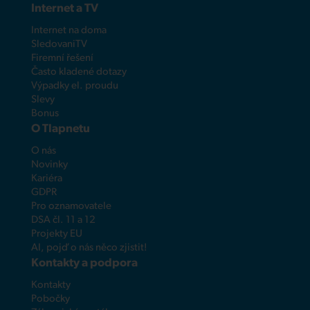
Internet a TV
Internet na doma
SledovaniTV
Firemní řešení
Často kladené dotazy
Výpadky el. proudu
Slevy
Bonus
O Tlapnetu
O nás
Novinky
Kariéra
GDPR
Pro oznamovatele
DSA čl. 11 a 12
Projekty EU
AI, pojď o nás něco zjistit!
Kontakty a podpora
Kontakty
Pobočky