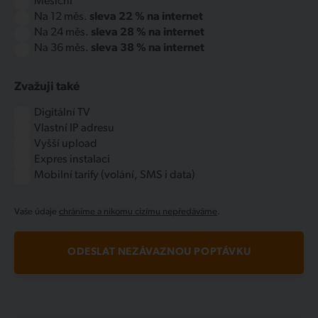
Měsíční
Na 12 měs.
sleva 22 % na internet
Na 24 měs.
sleva 28 % na internet
Na 36 měs.
sleva 38 % na internet
Zvažuji také
Digitální TV
Vlastní IP adresu
Vyšší upload
Expres instalaci
Mobilní tarify (volání, SMS i data)
Vaše údaje
chráníme a nikomu cizímu nepředáváme
.
ODESLAT NEZÁVAZNOU POPTÁVKU