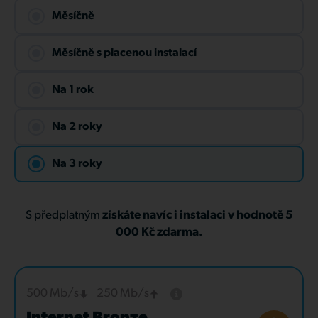
Měsíčně
Měsíčně s placenou instalací
Na 1 rok
Na 2 roky
Na 3 roky
S předplatným
získáte navíc i instalaci v hodnotě 5
000 Kč zdarma.
500 Mb/s
250 Mb/s