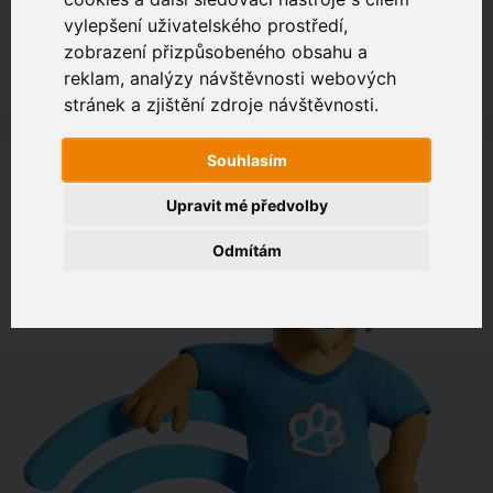
vylepšení uživatelského prostředí,
zobrazení přizpůsobeného obsahu a
Zákaznický portál
Jak rychlé je připojení na vaší adrese?
reklam, analýzy návštěvnosti webových
stránek a zjištění zdroje návštěvnosti.
např. Jeníkovská 940, Čáslav
Souhlasím
OVĚŘIT DOSTUPNOST
Upravit mé předvolby
Odmítám