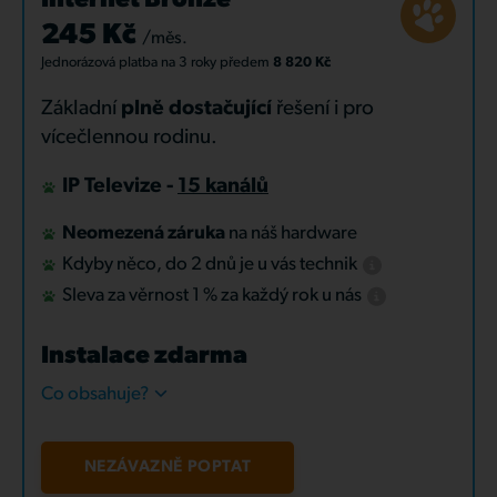
Internet Bronze
245 Kč
/měs.
Jednorázová platba
na 3 roky
předem
8 820 Kč
Základní
plně dostačující
řešení i pro
vícečlennou rodinu.
IP Televize -
15 kanálů
Neomezená záruka
na náš hardware
Kdyby něco, do 2 dnů je u vás technik
Sleva za věrnost 1 % za každý rok u nás
Instalace zdarma
Co obsahuje?
NEZÁVAZNĚ POPTAT