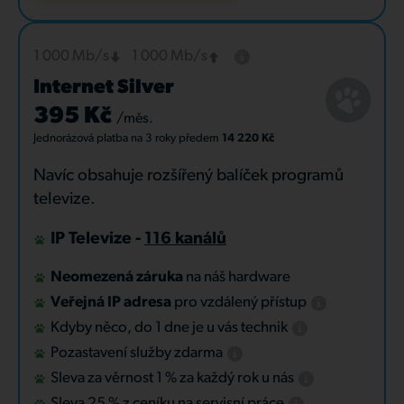
1 000 Mb/s
1 000 Mb/s
Internet Silver
395 Kč
/měs.
Jednorázová platba
na 3 roky
předem
14 220 Kč
Navíc obsahuje rozšířený balíček programů
televize.
IP Televize -
116 kanálů
Neomezená záruka
na náš hardware
Veřejná IP adresa
pro vzdálený přístup
Kdyby něco, do 1 dne je u vás technik
Pozastavení služby zdarma
Sleva za věrnost 1 % za každý rok u nás
Sleva 25 % z ceníku na servisní práce