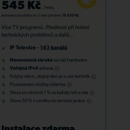
545 Kč
/měs.
Jednorázová platba
na 3 roky
předem
19 620 Kč
Více TV programů. Přednost při řešení
technických problémů a další...
IP Televize -
143 kanálů
Neomezená záruka
na náš hardware
Veřejná IPv4
adresa
Kdyby něco, stejný den je u vás technik
Pozastavení služby zdarma
Sleva za věrnost 1 % za každý rok u nás
Sleva 50 % z ceníku na servisní práce
Instalace zdarma