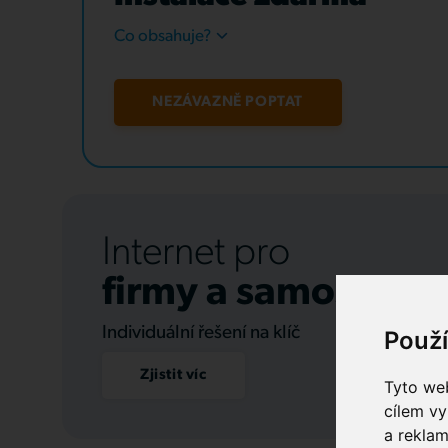
Co obsahuje?
NEZÁVAZNĚ POPTAT
Internet pro
firmy a samospráv
Individuální řešení na klíč
Použ
Zjistit víc
Tyto web
cílem vy
a reklam