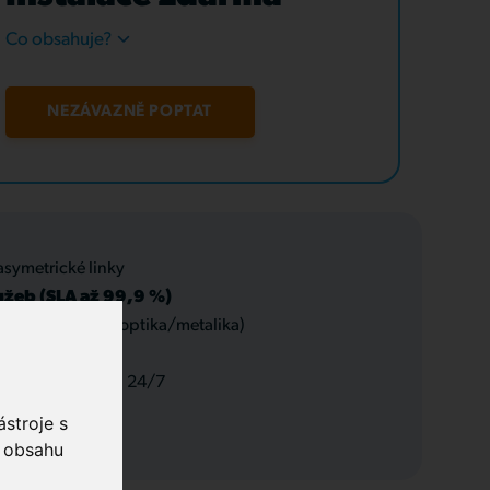
Co obsahuje?
NEZÁVAZNĚ POPTAT
asymetrické linky
užeb (SLA až 99,9 %)
 datové rozvody (optika/metalika)
 a servis, podpora 24/7
stroje s
o obsahu