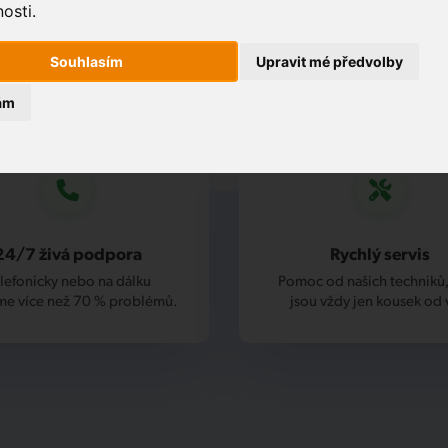
osti.
Souhlasím
Upravit mé předvolby
ám
24/7 živá podpora
Rychlý servis
lefonicky nebo na dálku
Pomoc od našich techniků,
me více než 70 % problémů.
jsou vždy jen kousek od 