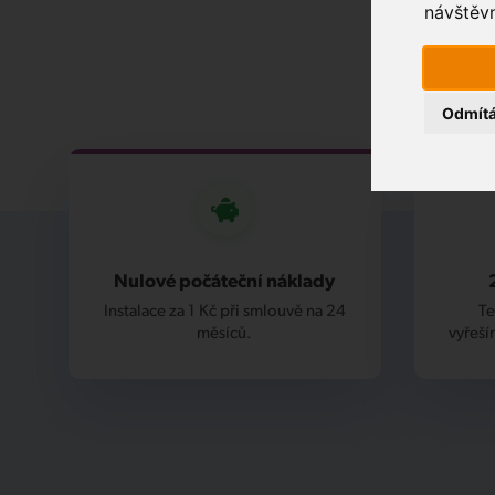
návštěvn
Odmít
Nulové počáteční náklady
Instalace za 1 Kč při smlouvě na 24
Te
měsíců.
vyřeší