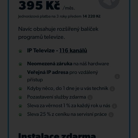
395 Kč
/měs.
Jednorázová platba
na 3 roky
předem
14 220 Kč
Navíc obsahuje rozšířený balíček
programů televize.
IP Televize -
116 kanálů
Neomezená záruka
na náš hardware
Veřejná IP adresa
pro vzdálený
přístup
Kdyby něco, do 1 dne je u vás technik
Pozastavení služby zdarma
Sleva za věrnost 1 % za každý rok u nás
Sleva 25 % z ceníku na servisní práce
Instalace zdarma