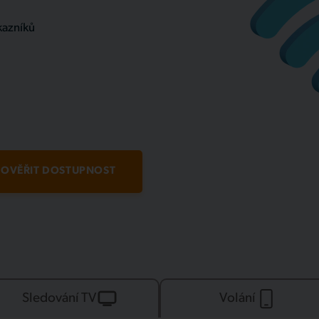
kazníků
OVĚŘIT DOSTUPNOST
Sledování TV
Volání