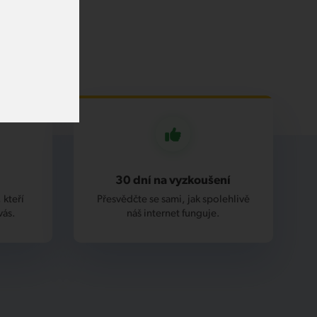
30 dní na vyzkoušení
 kteří
Přesvědčte se sami, jak spolehlivě
vás.
náš internet funguje.