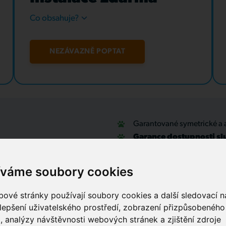
Co obsahuje?
NEZÁVAZNĚ POPTAT
Garantované symetrické a 
Garance dostupnosti sl
u
Optické přípojky a interní
Zabezpečovací systémy
íváme soubory cookies
IT outsourcing, správa sítí
Služby call centra
ové stránky používají soubory cookies a další sledovací ná
lepšení uživatelského prostředí, zobrazení přizpůsobenéh
, analýzy návštěvnosti webových stránek a zjištění zdroje