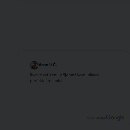
Arnošt Č.
Rychlé vyřízení, příjemná komunikace,
perfektní technici.
Recenze na: