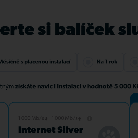
rte si balíček s
Měsíčně s placenou instalací
Na 1 rok
atným
získáte navíc i instalaci v hodnotě 5 000 
1 000 Mb/s
1 000 Mb/s
Internet Silver