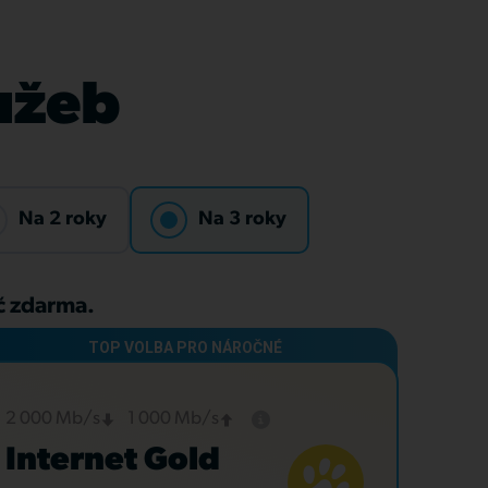
lužeb
Na 2 roky
Na 3 roky
Kč zdarma.
2 000 Mb/s
1 000 Mb/s
Internet Gold