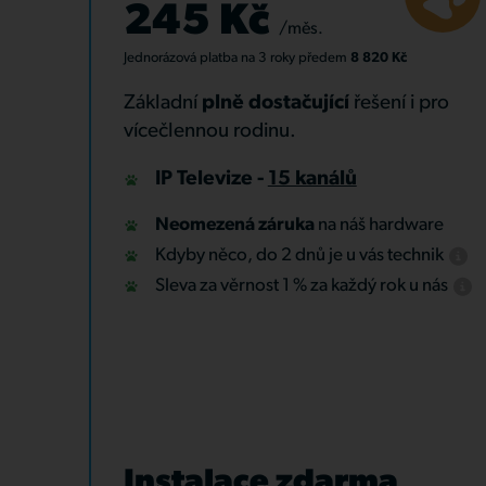
245 Kč
/měs.
Jednorázová platba
na 3 roky
předem
8 820 Kč
Základní
plně dostačující
řešení i pro
vícečlennou rodinu.
IP Televize -
15 kanálů
Neomezená záruka
na náš hardware
Kdyby něco, do 2 dnů je u vás technik
Sleva za věrnost 1 % za každý rok u nás
Instalace zdarma