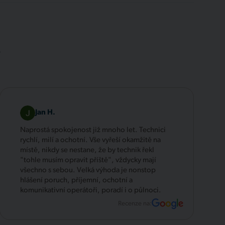
.
Jan H.
Naprostá spokojenost již mnoho let. Technici
rychlí, milí a ochotní. Vše vyřeší okamžitě na
místě, nikdy se nestane, že by technik řekl
"tohle musím opravit příště", vždycky mají
všechno s sebou. Velká výhoda je nonstop
hlášení poruch, příjemní, ochotní a
komunikativní operátoři, poradí i o půlnoci.
Recenze na: