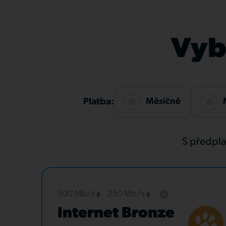
Vybe
Měsíčně
Platba:
S předpl
500 Mb/s
250 Mb/s
Internet Bronze