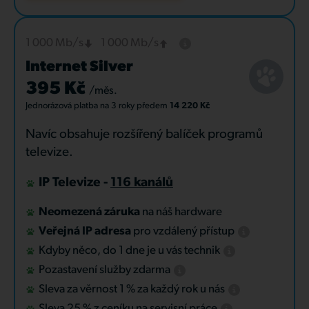
1 000 Mb/s
1 000 Mb/s
Internet Silver
395 Kč
/měs.
Jednorázová platba
na 3 roky
předem
14 220 Kč
Navíc obsahuje rozšířený balíček programů
televize.
IP Televize -
116 kanálů
Neomezená záruka
na náš hardware
Veřejná IP adresa
pro vzdálený přístup
Kdyby něco, do 1 dne je u vás technik
Pozastavení služby zdarma
Sleva za věrnost 1 % za každý rok u nás
Sleva 25 % z ceníku na servisní práce