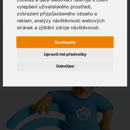
vylepšení uživatelského prostředí,
zobrazení přizpůsobeného obsahu a
Zákaznický portál
Jak rychlé je připojení na vaší adrese?
reklam, analýzy návštěvnosti webových
stránek a zjištění zdroje návštěvnosti.
např. Jeníkovská 940, Čáslav
Souhlasím
OVĚŘIT DOSTUPNOST
Upravit mé předvolby
Odmítám