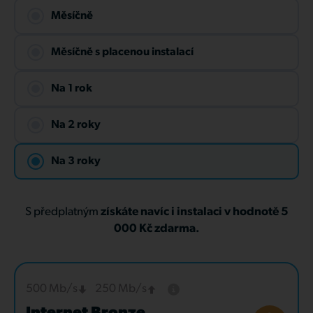
Měsíčně
Měsíčně s placenou instalací
Na 1 rok
Na 2 roky
Na 3 roky
S předplatným
získáte navíc i instalaci v hodnotě 5
000 Kč zdarma.
500 Mb/s
250 Mb/s