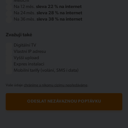
Měsíční
Na 12 měs.
sleva 22 % na internet
Na 24 měs.
sleva 28 % na internet
Na 36 měs.
sleva 38 % na internet
Zvažuji také
Digitální TV
Vlastní IP adresu
Vyšší upload
Expres instalaci
Mobilní tarify (volání, SMS i data)
Vaše údaje
chráníme a nikomu cizímu nepředáváme
.
ODESLAT NEZÁVAZNOU POPTÁVKU