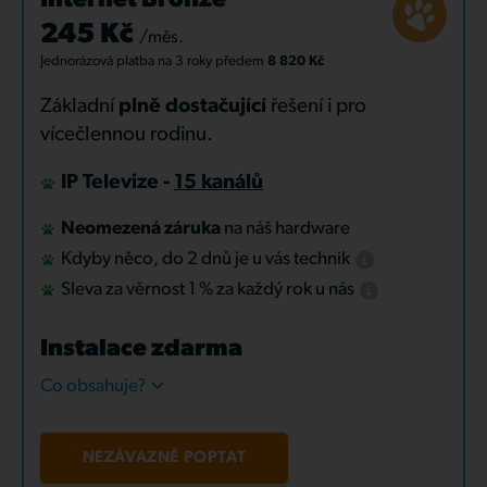
Internet Bronze
245 Kč
/měs.
Jednorázová platba
na 3 roky
předem
8 820 Kč
Základní
plně dostačující
řešení i pro
vícečlennou rodinu.
IP Televize -
15 kanálů
Neomezená záruka
na náš hardware
Kdyby něco, do 2 dnů je u vás technik
Sleva za věrnost 1 % za každý rok u nás
Instalace zdarma
Co obsahuje?
NEZÁVAZNĚ POPTAT