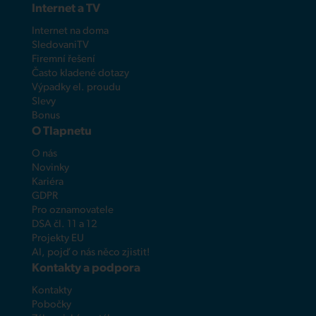
Internet a TV
Internet na doma
SledovaniTV
Firemní řešení
Často kladené dotazy
Výpadky el. proudu
Slevy
Bonus
O Tlapnetu
O nás
Novinky
Kariéra
GDPR
Pro oznamovatele
DSA čl. 11 a 12
Projekty EU
AI, pojď o nás něco zjistit!
Kontakty a podpora
Kontakty
Pobočky