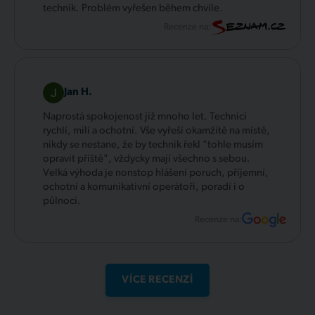
technik. Problém vyřešen během chvíle.
Recenze na:
Jan H.
Naprostá spokojenost již mnoho let. Technici
rychlí, milí a ochotní. Vše vyřeší okamžitě na místě,
nikdy se nestane, že by technik řekl "tohle musím
opravit příště", vždycky mají všechno s sebou.
Velká výhoda je nonstop hlášení poruch, příjemní,
ochotní a komunikativní operátoři, poradí i o
půlnoci.
Recenze na:
VÍCE RECENZÍ