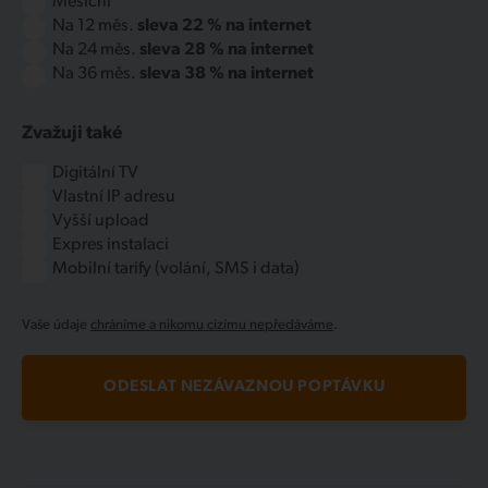
Měsíční
Na 12 měs.
sleva 22 % na internet
Na 24 měs.
sleva 28 % na internet
Na 36 měs.
sleva 38 % na internet
Zvažuji také
Digitální TV
Vlastní IP adresu
Vyšší upload
Expres instalaci
Mobilní tarify (volání, SMS i data)
Vaše údaje
chráníme a nikomu cizímu nepředáváme
.
ODESLAT NEZÁVAZNOU POPTÁVKU