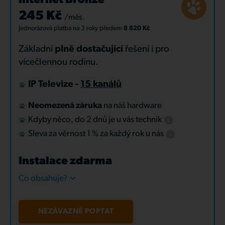
Internet Bronze
245 Kč
/měs.
Jednorázová platba
na 3 roky
předem
8 820 Kč
Základní
plně dostačující
řešení i pro
vícečlennou rodinu.
IP Televize -
15 kanálů
Neomezená záruka
na náš hardware
Kdyby něco, do 2 dnů je u vás technik
Sleva za věrnost 1 % za každý rok u nás
Instalace zdarma
Co obsahuje?
NEZÁVAZNĚ POPTAT