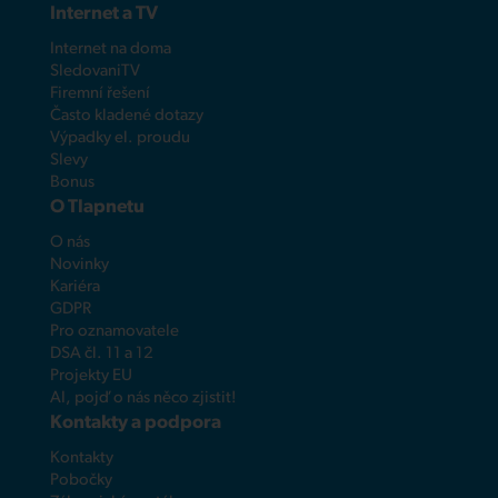
Internet a TV
Internet na doma
SledovaniTV
Firemní řešení
Často kladené dotazy
Výpadky el. proudu
Slevy
Bonus
O Tlapnetu
O nás
Novinky
Kariéra
GDPR
Pro oznamovatele
DSA čl. 11 a 12
Projekty EU
AI, pojď o nás něco zjistit!
Kontakty a podpora
Kontakty
Pobočky