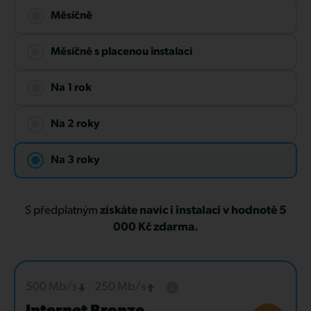
Měsíčně
Měsíčně s placenou instalací
Na 1 rok
Na 2 roky
Na 3 roky
S předplatným
získáte navíc i instalaci v hodnotě 5
000 Kč zdarma.
500 Mb/s
250 Mb/s