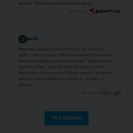
technik. Problém vyřešen během chvíle.
Recenze na:
Jan H.
Naprostá spokojenost již mnoho let. Technici
rychlí, milí a ochotní. Vše vyřeší okamžitě na místě,
nikdy se nestane, že by technik řekl "tohle musím
opravit příště", vždycky mají všechno s sebou.
Velká výhoda je nonstop hlášení poruch, příjemní,
ochotní a komunikativní operátoři, poradí i o
půlnoci.
Recenze na:
VÍCE RECENZÍ