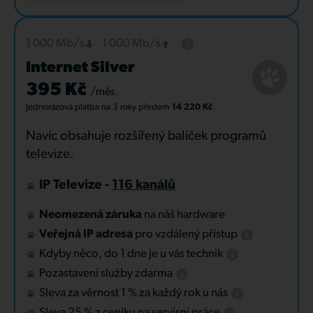
1 000 Mb/s
1 000 Mb/s
Internet Silver
395 Kč
/měs.
Jednorázová platba
na 3 roky
předem
14 220 Kč
Navíc obsahuje rozšířený balíček programů
televize.
IP Televize -
116 kanálů
Neomezená záruka
na náš hardware
Veřejná IP adresa
pro vzdálený přístup
Kdyby něco, do 1 dne je u vás technik
Pozastavení služby zdarma
Sleva za věrnost 1 % za každý rok u nás
Sleva 25 % z ceníku na servisní práce