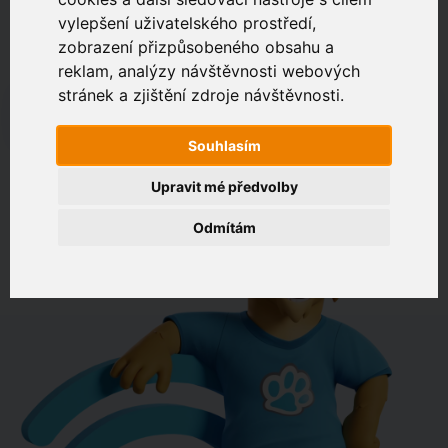
vylepšení uživatelského prostředí,
zobrazení přizpůsobeného obsahu a
Zákaznický portál
Jak rychlé je připojení na vaší adrese?
reklam, analýzy návštěvnosti webových
stránek a zjištění zdroje návštěvnosti.
např. Jeníkovská 940, Čáslav
Souhlasím
OVĚŘIT DOSTUPNOST
Upravit mé předvolby
Odmítám