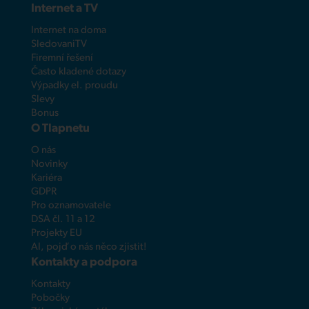
Internet a TV
Internet na doma
SledovaniTV
Firemní řešení
Často kladené dotazy
Výpadky el. proudu
Slevy
Bonus
O Tlapnetu
O nás
Novinky
Kariéra
GDPR
Pro oznamovatele
DSA čl. 11 a 12
Projekty EU
AI, pojď o nás něco zjistit!
Kontakty a podpora
Kontakty
Pobočky