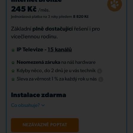
Internet Bronze
245 Kč
/měs.
Jednorázová platba
na 3 roky
předem
8 820 Kč
Základní
plně dostačující
řešení i pro
vícečlennou rodinu.
IP Televize -
15 kanálů
Neomezená záruka
na náš hardware
Kdyby něco, do 2 dnů je u vás technik
Sleva za věrnost 1 % za každý rok u nás
Instalace zdarma
Co obsahuje?
NEZÁVAZNĚ POPTAT