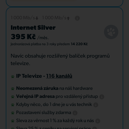
1 000 Mb/s
1 000 Mb/s
Internet Silver
395 Kč
/měs.
Jednorázová platba
na 3 roky
předem
14 220 Kč
Navíc obsahuje rozšířený balíček programů
televize.
IP Televize -
116 kanálů
Neomezená záruka
na náš hardware
Veřejná IP adresa
pro vzdálený přístup
Kdyby něco, do 1 dne je u vás technik
Pozastavení služby zdarma
Sleva za věrnost 1 % za každý rok u nás
Sleva 25 % z ceníku na servisní práce