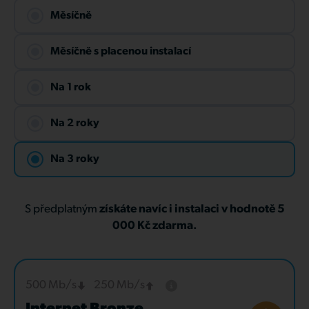
Měsíčně
Měsíčně s placenou instalací
Na 1 rok
Na 2 roky
Na 3 roky
S předplatným
získáte navíc i instalaci v hodnotě 5
000 Kč zdarma.
500 Mb/s
250 Mb/s