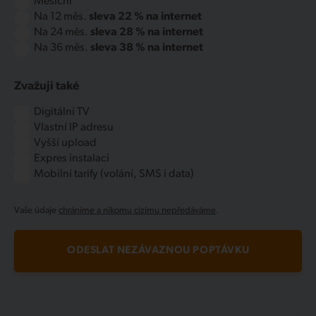
Měsíční
Na 12 měs.
sleva 22 % na internet
Na 24 měs.
sleva 28 % na internet
Na 36 měs.
sleva 38 % na internet
Zvažuji také
Digitální TV
Vlastní IP adresu
Vyšší upload
Expres instalaci
Mobilní tarify (volání, SMS i data)
Vaše údaje
chráníme a nikomu cizímu nepředáváme
.
ODESLAT NEZÁVAZNOU POPTÁVKU