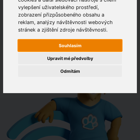
vylepšení uživatelského prostředí,
zobrazení přizpůsobeného obsahu a
Zákaznický portál
Jak rychlé je připojení na vaší adrese?
reklam, analýzy návštěvnosti webových
stránek a zjištění zdroje návštěvnosti.
např. Jeníkovská 940, Čáslav
Souhlasím
OVĚŘIT DOSTUPNOST
Upravit mé předvolby
Odmítám