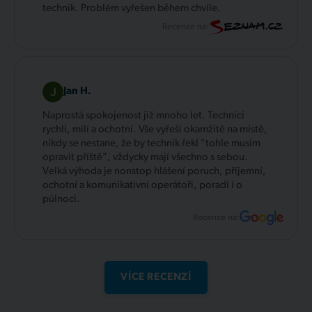
technik. Problém vyřešen během chvíle.
Recenze na:
Jan H.
Naprostá spokojenost již mnoho let. Technici
rychlí, milí a ochotní. Vše vyřeší okamžitě na místě,
nikdy se nestane, že by technik řekl "tohle musím
opravit příště", vždycky mají všechno s sebou.
Velká výhoda je nonstop hlášení poruch, příjemní,
ochotní a komunikativní operátoři, poradí i o
půlnoci.
Recenze na:
VÍCE RECENZÍ