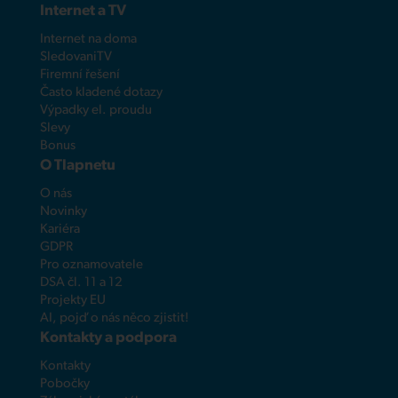
Internet a TV
Internet na doma
SledovaniTV
Firemní řešení
Často kladené dotazy
Výpadky el. proudu
Slevy
Bonus
O Tlapnetu
O nás
Novinky
Kariéra
GDPR
Pro oznamovatele
DSA čl. 11 a 12
Projekty EU
AI, pojď o nás něco zjistit!
Kontakty a podpora
Kontakty
Pobočky