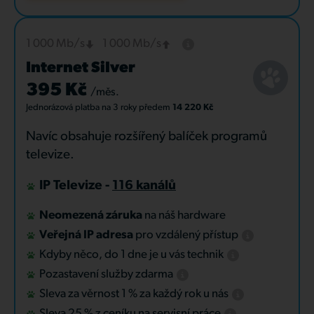
1 000 Mb/s
1 000 Mb/s
Internet Silver
395 Kč
/měs.
Jednorázová platba
na 3 roky
předem
14 220 Kč
Navíc obsahuje rozšířený balíček programů
televize.
IP Televize -
116 kanálů
Neomezená záruka
na náš hardware
Veřejná IP adresa
pro vzdálený přístup
Kdyby něco, do 1 dne je u vás technik
Pozastavení služby zdarma
Sleva za věrnost 1 % za každý rok u nás
Sleva 25 % z ceníku na servisní práce