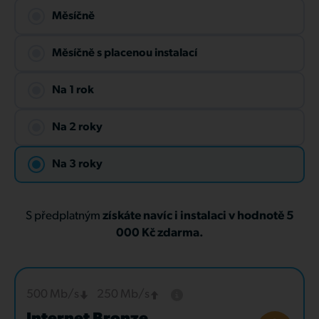
Měsíčně
Měsíčně s placenou instalací
Na 1 rok
Na 2 roky
Na 3 roky
S předplatným
získáte navíc i instalaci v hodnotě 5
000 Kč zdarma.
500 Mb/s
250 Mb/s