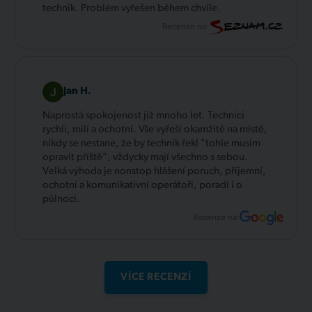
technik. Problém vyřešen během chvíle.
Recenze na:
Jan H.
Naprostá spokojenost již mnoho let. Technici
rychlí, milí a ochotní. Vše vyřeší okamžitě na místě,
nikdy se nestane, že by technik řekl "tohle musím
opravit příště", vždycky mají všechno s sebou.
Velká výhoda je nonstop hlášení poruch, příjemní,
ochotní a komunikativní operátoři, poradí i o
půlnoci.
Recenze na:
VÍCE RECENZÍ