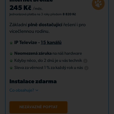
Internet Bronze
245 Kč
/měs.
Jednorázová platba
na 3 roky
předem
8 820 Kč
Základní
plně dostačující
řešení i pro
vícečlennou rodinu.
IP Televize -
15 kanálů
Neomezená záruka
na náš hardware
Kdyby něco, do 2 dnů je u vás technik
Sleva za věrnost 1 % za každý rok u nás
Instalace zdarma
Co obsahuje?
NEZÁVAZNĚ POPTAT