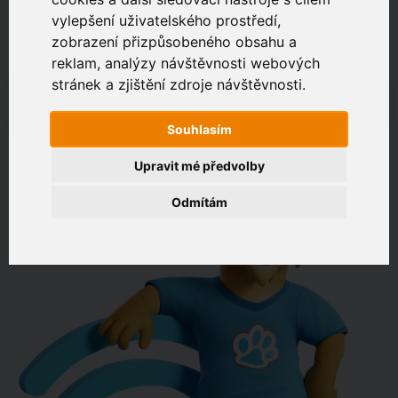
vylepšení uživatelského prostředí,
zobrazení přizpůsobeného obsahu a
Zákaznický portál
Jak rychlé je připojení na vaší adrese?
reklam, analýzy návštěvnosti webových
stránek a zjištění zdroje návštěvnosti.
např. Jeníkovská 940, Čáslav
Souhlasím
OVĚŘIT DOSTUPNOST
Upravit mé předvolby
Odmítám