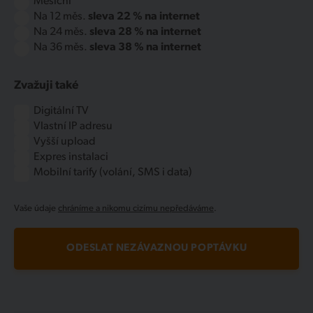
Měsíční
Na 12 měs.
sleva 22 % na internet
Na 24 měs.
sleva 28 % na internet
Na 36 měs.
sleva 38 % na internet
Zvažuji také
Digitální TV
Vlastní IP adresu
Vyšší upload
Expres instalaci
Mobilní tarify (volání, SMS i data)
Vaše údaje
chráníme a nikomu cizímu nepředáváme
.
ODESLAT NEZÁVAZNOU POPTÁVKU