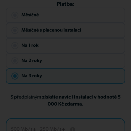
Platba:
Měsíčně
Měsíčně s placenou instalací
Na 1 rok
Na 2 roky
Na 3 roky
S předplatným
získáte navíc i instalaci v hodnotě 5
000 Kč zdarma.
500 Mb/s
250 Mb/s