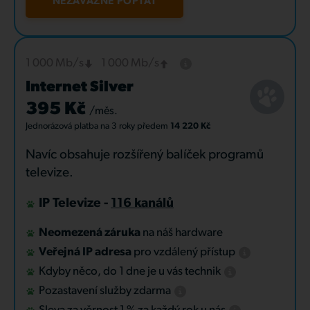
NEZÁVAZNĚ POPTAT
1 000 Mb/s
1 000 Mb/s
Internet Silver
395 Kč
/měs.
Jednorázová platba
na 3 roky
předem
14 220 Kč
Navíc obsahuje rozšířený balíček programů
televize.
IP Televize -
116 kanálů
Neomezená záruka
na náš hardware
Veřejná IP adresa
pro vzdálený přístup
Kdyby něco, do 1 dne je u vás technik
Pozastavení služby zdarma