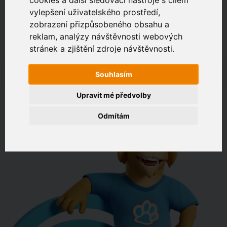
vylepšení uživatelského prostředí,
Zákaznický portál
zobrazení přizpůsobeného obsahu a
reklam, analýzy návštěvnosti webových
Jak rychlé je připojení na vaší adrese?
stránek a zjištění zdroje návštěvnosti.
např. Jeníkovská 940, Čáslav
Souhlasím
Upravit mé předvolby
OVĚŘIT DOSTUPNOST
Odmítám