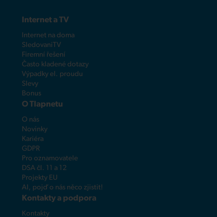
Internet a TV
Internet na doma
SledovaniTV
Firemní řešení
Často kladené dotazy
Výpadky el. proudu
Slevy
Bonus
O Tlapnetu
O nás
Novinky
Kariéra
GDPR
Pro oznamovatele
DSA čl. 11 a 12
Projekty EU
AI, pojď o nás něco zjistit!
Kontakty a podpora
Kontakty