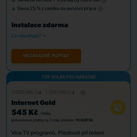
Sleva za věrnost 1 % za každý rok u nás
Sleva 25 % z ceníku na servisní práce
Instalace zdarma
Co obsahuje?
NEZÁVAZNĚ POPTAT
2 000 Mb/s
1 000 Mb/s
Internet Gold
545 Kč
/měs.
Jednorázová platba
na 3 roky
předem
19 620 Kč
Více TV programů. Přednost při řešení