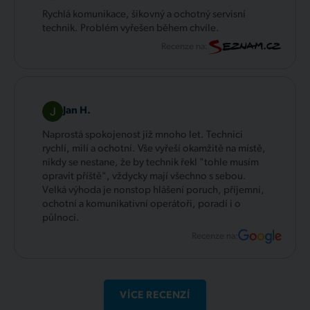
Rychlá komunikace, šikovný a ochotný servisní
technik. Problém vyřešen během chvíle.
Recenze na:
Jan H.
Naprostá spokojenost již mnoho let. Technici
rychlí, milí a ochotní. Vše vyřeší okamžitě na místě,
nikdy se nestane, že by technik řekl "tohle musím
opravit příště", vždycky mají všechno s sebou.
Velká výhoda je nonstop hlášení poruch, příjemní,
ochotní a komunikativní operátoři, poradí i o
půlnoci.
Recenze na:
VÍCE RECENZÍ