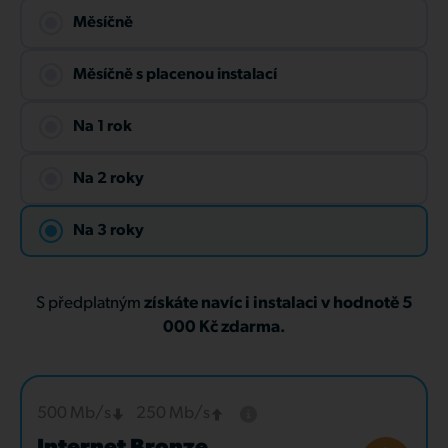
Měsíčně
Měsíčně s placenou instalací
Na 1 rok
Na 2 roky
Na 3 roky
S předplatným
získáte navíc i instalaci v hodnotě 5
000 Kč zdarma.
500 Mb/s
250 Mb/s