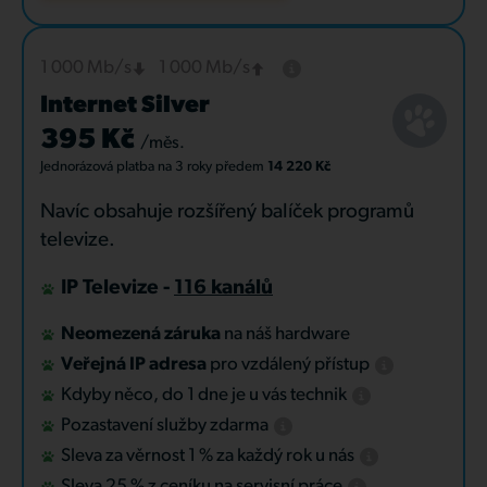
1 000 Mb/s
1 000 Mb/s
Internet Silver
395 Kč
/měs.
Jednorázová platba
na 3 roky
předem
14 220 Kč
Navíc obsahuje rozšířený balíček programů
televize.
IP Televize -
116 kanálů
Neomezená záruka
na náš hardware
Veřejná IP adresa
pro vzdálený přístup
Kdyby něco, do 1 dne je u vás technik
Pozastavení služby zdarma
Sleva za věrnost 1 % za každý rok u nás
Sleva 25 % z ceníku na servisní práce