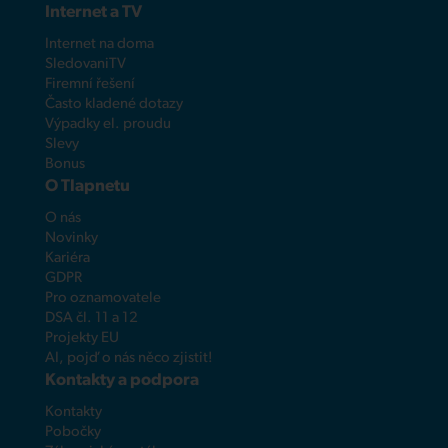
Internet a TV
Internet na doma
SledovaniTV
Firemní řešení
Často kladené dotazy
Výpadky el. proudu
Slevy
Bonus
O Tlapnetu
O nás
Novinky
Kariéra
GDPR
Pro oznamovatele
DSA čl. 11 a 12
Projekty EU
AI, pojď o nás něco zjistit!
Kontakty a podpora
Kontakty
Pobočky