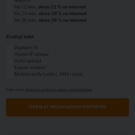
Měsíční
Na 12 měs.
sleva 22 % na internet
Na 24 měs.
sleva 28 % na internet
Na 36 měs.
sleva 38 % na internet
Zvažuji také
Digitální TV
Vlastní IP adresu
Vyšší upload
Expres instalaci
Mobilní tarify (volání, SMS i data)
Vaše údaje
chráníme a nikomu cizímu nepředáváme
.
ODESLAT NEZÁVAZNOU POPTÁVKU