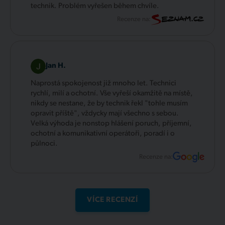
technik. Problém vyřešen během chvíle.
Recenze na:
Jan H.
Naprostá spokojenost již mnoho let. Technici
rychlí, milí a ochotní. Vše vyřeší okamžitě na místě,
nikdy se nestane, že by technik řekl "tohle musím
opravit příště", vždycky mají všechno s sebou.
Velká výhoda je nonstop hlášení poruch, příjemní,
ochotní a komunikativní operátoři, poradí i o
půlnoci.
Recenze na:
VÍCE RECENZÍ