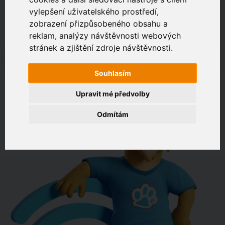
vylepšení uživatelského prostředí,
zobrazení přizpůsobeného obsahu a
Zákaznický portál
Jak rychlé je připojení na vaší adrese?
reklam, analýzy návštěvnosti webových
stránek a zjištění zdroje návštěvnosti.
např. Jeníkovská 940, Čáslav
Souhlasím
OVĚŘIT DOSTUPNOST
Upravit mé předvolby
Odmítám