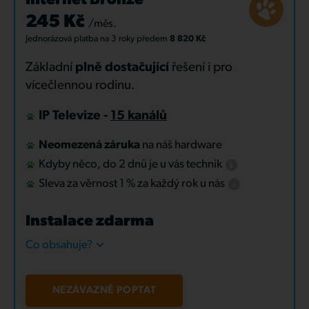
Internet Bronze
245 Kč
/měs.
Jednorázová platba
na 3 roky
předem
8 820 Kč
Základní
plně dostačující
řešení i pro
vícečlennou rodinu.
IP Televize -
15 kanálů
Neomezená záruka
na náš hardware
Kdyby něco, do 2 dnů je u vás technik
Sleva za věrnost 1 % za každý rok u nás
Instalace zdarma
Co obsahuje?
NEZÁVAZNĚ POPTAT