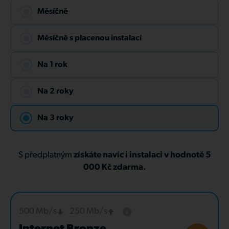
Měsíčně
Měsíčně s placenou instalací
Na 1 rok
Na 2 roky
Na 3 roky
S předplatným
získáte navíc i instalaci v hodnotě 5
000 Kč zdarma.
500 Mb/s
250 Mb/s