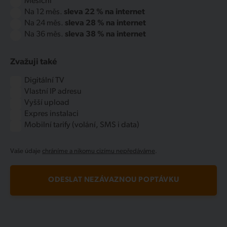
Měsíční
Na 12 měs.
sleva 22 % na internet
Na 24 měs.
sleva 28 % na internet
Na 36 měs.
sleva 38 % na internet
Zvažuji také
Digitální TV
Vlastní IP adresu
Vyšší upload
Expres instalaci
Mobilní tarify (volání, SMS i data)
Vaše údaje
chráníme a nikomu cizímu nepředáváme
.
ODESLAT NEZÁVAZNOU POPTÁVKU