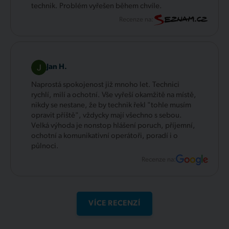
technik. Problém vyřešen během chvíle.
Recenze na:
Jan H.
Naprostá spokojenost již mnoho let. Technici
rychlí, milí a ochotní. Vše vyřeší okamžitě na místě,
nikdy se nestane, že by technik řekl "tohle musím
opravit příště", vždycky mají všechno s sebou.
Velká výhoda je nonstop hlášení poruch, příjemní,
ochotní a komunikativní operátoři, poradí i o
půlnoci.
Recenze na:
VÍCE RECENZÍ