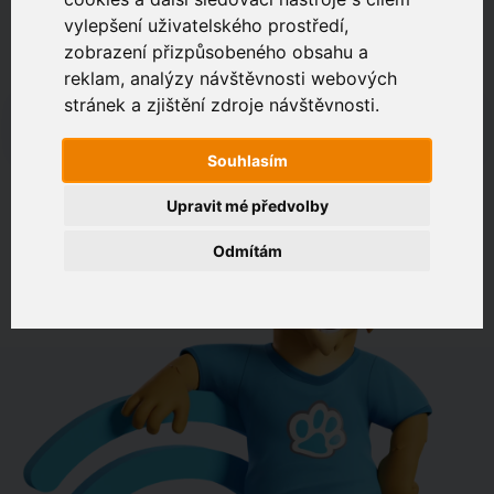
vylepšení uživatelského prostředí,
zobrazení přizpůsobeného obsahu a
Zákaznický portál
Jak rychlé je připojení na vaší adrese?
reklam, analýzy návštěvnosti webových
stránek a zjištění zdroje návštěvnosti.
např. Jeníkovská 940, Čáslav
Souhlasím
OVĚŘIT DOSTUPNOST
Upravit mé předvolby
Odmítám