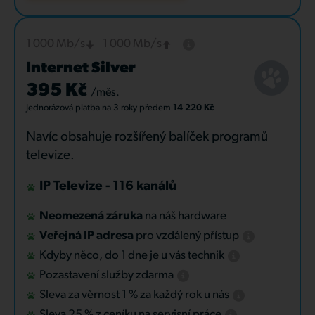
1 000 Mb/s
1 000 Mb/s
Internet Silver
395 Kč
/měs.
Jednorázová platba
na 3 roky
předem
14 220 Kč
Navíc obsahuje rozšířený balíček programů
televize.
IP Televize -
116 kanálů
Neomezená záruka
na náš hardware
Veřejná IP adresa
pro vzdálený přístup
Kdyby něco, do 1 dne je u vás technik
Pozastavení služby zdarma
Sleva za věrnost 1 % za každý rok u nás
Sleva 25 % z ceníku na servisní práce