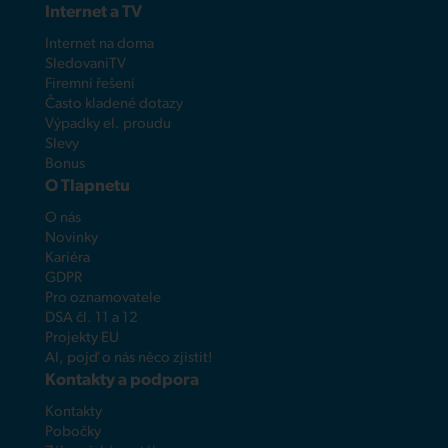
Internet a TV
Internet na doma
SledovaniTV
Firemní řešení
Často kladené dotazy
Výpadky el. proudu
Slevy
Bonus
O Tlapnetu
O nás
Novinky
Kariéra
GDPR
Pro oznamovatele
DSA čl. 11 a 12
Projekty EU
AI, pojď o nás něco zjistit!
Kontakty a podpora
Kontakty
Pobočky