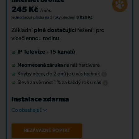
Internet Bronze
245 Kč
/měs.
Jednorázová platba
na 3 roky
předem
8 820 Kč
Základní
plně dostačující
řešení i pro
vícečlennou rodinu.
IP Televize -
15 kanálů
Neomezená záruka
na náš hardware
Kdyby něco, do 2 dnů je u vás technik
Sleva za věrnost 1 % za každý rok u nás
Instalace zdarma
Co obsahuje?
NEZÁVAZNĚ POPTAT