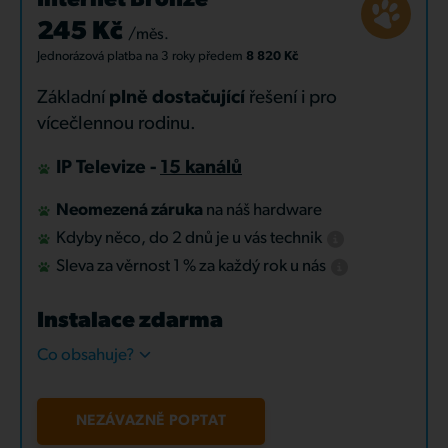
Internet Bronze
245 Kč
/měs.
Jednorázová platba
na 3 roky
předem
8 820 Kč
Základní
plně dostačující
řešení i pro
vícečlennou rodinu.
IP Televize -
15 kanálů
Neomezená záruka
na náš hardware
Kdyby něco, do 2 dnů je u vás technik
Sleva za věrnost 1 % za každý rok u nás
Instalace zdarma
Co obsahuje?
NEZÁVAZNĚ POPTAT