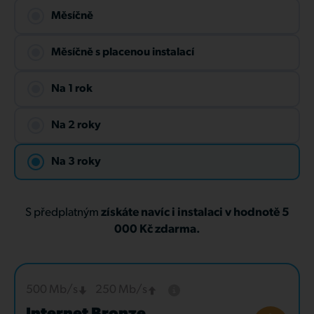
Měsíčně
Měsíčně s placenou instalací
Na 1 rok
Na 2 roky
Na 3 roky
S předplatným
získáte navíc i instalaci v hodnotě 5
000 Kč zdarma.
500 Mb/s
250 Mb/s