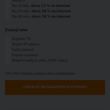
Měsíční
Na 12 měs.
sleva 22 % na internet
Na 24 měs.
sleva 28 % na internet
Na 36 měs.
sleva 38 % na internet
Zvažuji také
Digitální TV
Vlastní IP adresu
Vyšší upload
Expres instalaci
Mobilní tarify (volání, SMS i data)
Vaše údaje
chráníme a nikomu cizímu nepředáváme
.
ODESLAT NEZÁVAZNOU POPTÁVKU