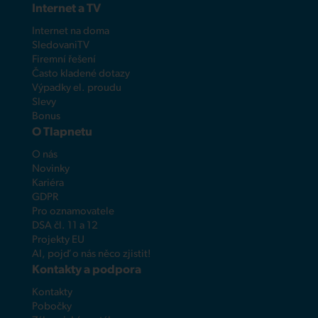
Internet a TV
Internet na doma
SledovaniTV
Firemní řešení
Často kladené dotazy
Výpadky el. proudu
Slevy
Bonus
O Tlapnetu
O nás
Novinky
Kariéra
GDPR
Pro oznamovatele
DSA čl. 11 a 12
Projekty EU
AI, pojď o nás něco zjistit!
Kontakty a podpora
Kontakty
Pobočky