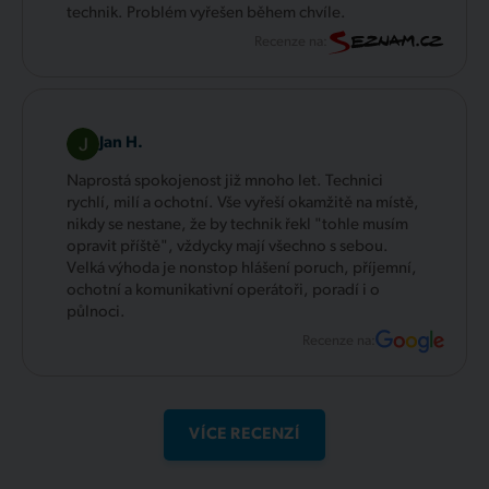
technik. Problém vyřešen během chvíle.
Recenze na:
Jan H.
Naprostá spokojenost již mnoho let. Technici
rychlí, milí a ochotní. Vše vyřeší okamžitě na místě,
nikdy se nestane, že by technik řekl "tohle musím
opravit příště", vždycky mají všechno s sebou.
Velká výhoda je nonstop hlášení poruch, příjemní,
ochotní a komunikativní operátoři, poradí i o
půlnoci.
Recenze na:
VÍCE RECENZÍ