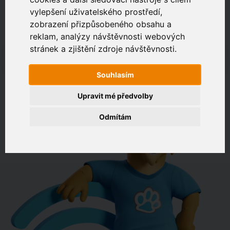
vylepšení uživatelského prostředí,
zobrazení přizpůsobeného obsahu a
Zákaznický portál
Jak rychlé je připojení na vaší adrese?
reklam, analýzy návštěvnosti webových
stránek a zjištění zdroje návštěvnosti.
např. Jeníkovská 940, Čáslav
Souhlasím
OVĚŘIT DOSTUPNOST
Upravit mé předvolby
Odmítám