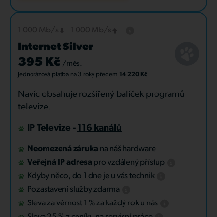
1 000 Mb/s
1 000 Mb/s
Internet Silver
395 Kč
/měs.
Jednorázová platba
na 3 roky
předem
14 220 Kč
Navíc obsahuje rozšířený balíček programů
televize.
IP Televize -
116 kanálů
Neomezená záruka
na náš hardware
Veřejná IP adresa
pro vzdálený přístup
Kdyby něco, do 1 dne je u vás technik
Pozastavení služby zdarma
Sleva za věrnost 1 % za každý rok u nás
Sleva 25 % z ceníku na servisní práce