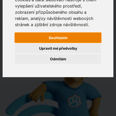
vylepšení uživatelského prostředí,
zobrazení přizpůsobeného obsahu a
Zákaznický portál
Jak rychlé je připojení na vaší adrese?
reklam, analýzy návštěvnosti webových
stránek a zjištění zdroje návštěvnosti.
např. Jeníkovská 940, Čáslav
Souhlasím
OVĚŘIT DOSTUPNOST
Upravit mé předvolby
Odmítám