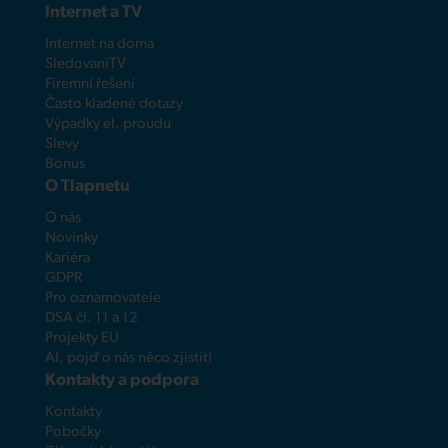
Internet a TV
Internet na doma
SledovaniTV
Firemní řešení
Často kladené dotazy
Výpadky el. proudu
Slevy
Bonus
O Tlapnetu
O nás
Novinky
Kariéra
GDPR
Pro oznamovatele
DSA čl. 11 a 12
Projekty EU
AI, pojď o nás něco zjistit!
Kontakty a podpora
Kontakty
Pobočky