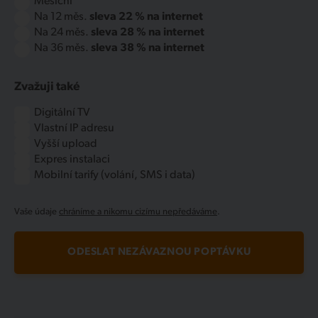
Měsíční
Na 12 měs.
sleva 22 % na internet
Na 24 měs.
sleva 28 % na internet
Na 36 měs.
sleva 38 % na internet
Zvažuji také
Digitální TV
Vlastní IP adresu
Vyšší upload
Expres instalaci
Mobilní tarify (volání, SMS i data)
Vaše údaje
chráníme a nikomu cizímu nepředáváme
.
ODESLAT NEZÁVAZNOU POPTÁVKU