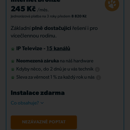
Internet Bronze
245 Kč
/měs.
Jednorázová platba
na 3 roky
předem
8 820 Kč
Základní
plně dostačující
řešení i pro
vícečlennou rodinu.
IP Televize -
15 kanálů
Neomezená záruka
na náš hardware
Kdyby něco, do 2 dnů je u vás technik
Sleva za věrnost 1 % za každý rok u nás
Instalace zdarma
Co obsahuje?
NEZÁVAZNĚ POPTAT