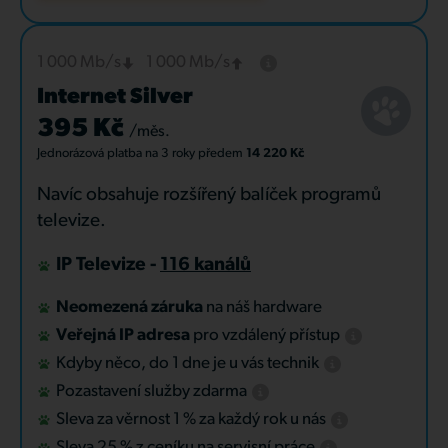
1 000 Mb/s
1 000 Mb/s
Internet Silver
395 Kč
/měs.
Jednorázová platba
na 3 roky
předem
14 220 Kč
Navíc obsahuje rozšířený balíček programů
televize.
IP Televize -
116 kanálů
Neomezená záruka
na náš hardware
Veřejná IP adresa
pro vzdálený přístup
Kdyby něco, do 1 dne je u vás technik
Pozastavení služby zdarma
Sleva za věrnost 1 % za každý rok u nás
Sleva 25 % z ceníku na servisní práce