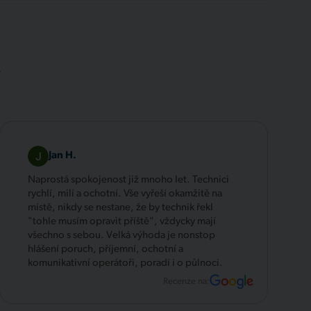
.
Jan H.
Naprostá spokojenost již mnoho let. Technici
rychlí, milí a ochotní. Vše vyřeší okamžitě na
místě, nikdy se nestane, že by technik řekl
"tohle musím opravit příště", vždycky mají
všechno s sebou. Velká výhoda je nonstop
hlášení poruch, příjemní, ochotní a
komunikativní operátoři, poradí i o půlnoci.
Recenze na: