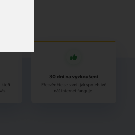
30 dní na vyzkoušení
 kteří
Přesvědčte se sami, jak spolehlivě
vás.
náš internet funguje.