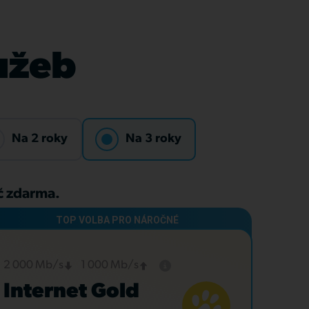
lužeb
Na 2 roky
Na 3 roky
Kč zdarma.
2 000 Mb/s
1 000 Mb/s
Internet Gold