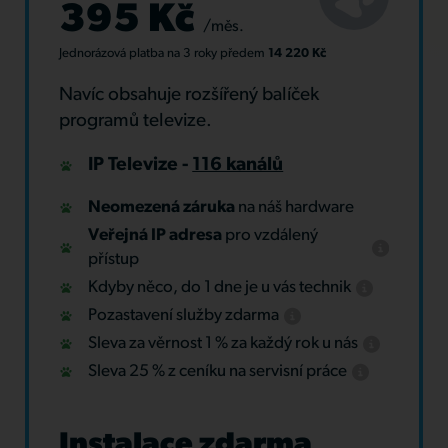
395 Kč
/měs.
Jednorázová platba
na 3 roky
předem
14 220 Kč
Navíc obsahuje rozšířený balíček
programů televize.
IP Televize -
116 kanálů
Neomezená záruka
na náš hardware
Veřejná IP adresa
pro vzdálený
přístup
Kdyby něco, do 1 dne je u vás technik
Pozastavení služby zdarma
Sleva za věrnost 1 % za každý rok u nás
Sleva 25 % z ceníku na servisní práce
Instalace zdarma