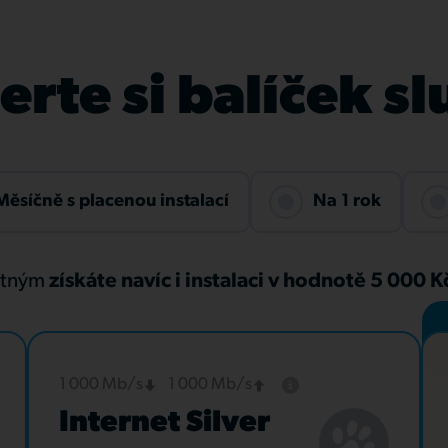
rte si balíček s
Měsíčně s placenou instalací
Na 1 rok
atným
získáte navíc i instalaci v hodnotě 5 000 
1 000 Mb/s
1 000 Mb/s
Internet Silver