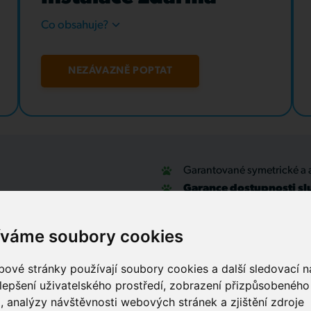
Co obsahuje?
NEZÁVAZNĚ POPTAT
Garantované symetrické a 
Garance dostupnosti sl
u
Optické přípojky a interní
Zabezpečovací systémy
íváme soubory cookies
IT outsourcing, správa sítí
Služby call centra
ové stránky používají soubory cookies a další sledovací ná
lepšení uživatelského prostředí, zobrazení přizpůsobenéh
, analýzy návštěvnosti webových stránek a zjištění zdroje