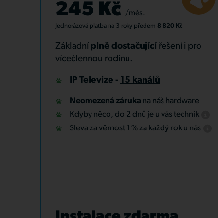
245 Kč
/měs.
Jednorázová platba
na 3 roky
předem
8 820 Kč
Základní
plně dostačující
řešení i pro
vícečlennou rodinu.
IP Televize -
15 kanálů
Neomezená záruka
na náš hardware
Kdyby něco, do 2 dnů je u vás technik
Sleva za věrnost 1 % za každý rok u nás
Instalace zdarma