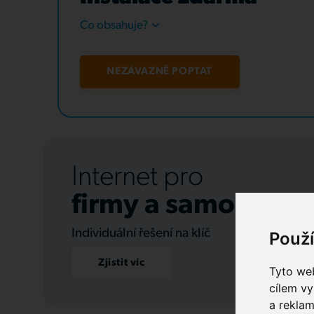
Co obsahuje?
NEZÁVAZNĚ POPTAT
Internet pro
firmy a samospráv
Individuální řešení na klíč
Použ
Zjistit víc
Tyto web
cílem vy
a reklam