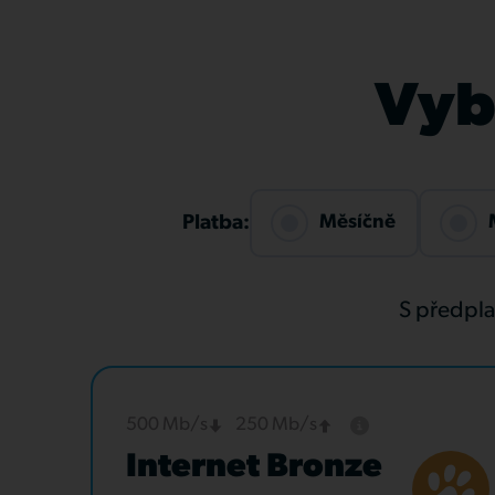
Vybe
Měsíčně
Platba:
S předpl
500 Mb/s
250 Mb/s
Internet Bronze