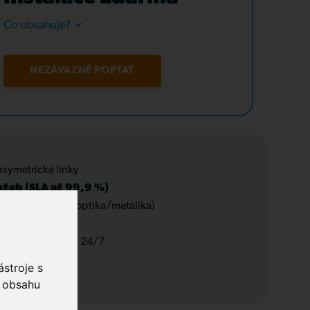
Co obsahuje?
NEZÁVAZNĚ POPTAT
asymetrické linky
užeb (SLA až 99,9 %)
 datové rozvody (optika/metalika)
 a servis, podpora 24/7
stroje s
o obsahu