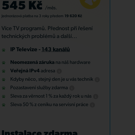
545 Kč
/měs.
Jednorázová platba
na 3 roky
předem
19 620 Kč
Více TV programů. Přednost při řešení
technických problémů a další...
IP Televize -
143 kanálů
Neomezená záruka
na náš hardware
Veřejná IPv4
adresa
Kdyby něco, stejný den je u vás technik
Pozastavení služby zdarma
Sleva za věrnost 1 % za každý rok u nás
Sleva 50 % z ceníku na servisní práce
Instalace zdarma