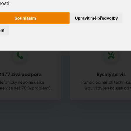
osti.
Souhlasím
Upravit mé předvolby
ám
24/7 živá podpora
Rychlý servis
lefonicky nebo na dálku
Pomoc od našich techniků,
me více než 70 % problémů.
jsou vždy jen kousek od 