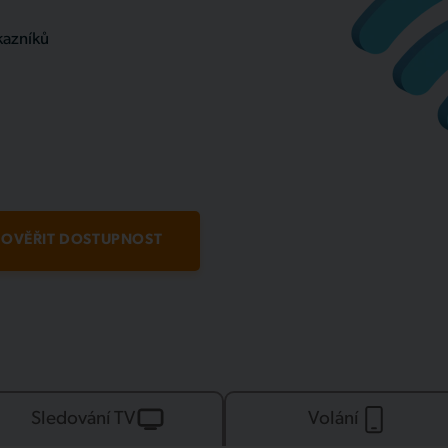
kazníků
OVĚŘIT DOSTUPNOST
Sledování TV
Volání