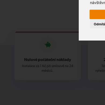
návštěvn
Odmít
Nulové počáteční náklady
Instalace za 1 Kč při smlouvě na 24
Te
měsíců.
vyřeší