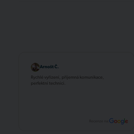
Arnošt Č.
Rychlé vyřízení, příjemná komunikace,
perfektní technici.
Recenze na: