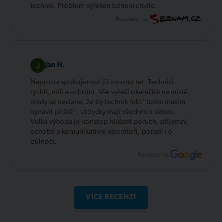
technik. Problém vyřešen během chvíle.
Recenze na:
Jan H.
Naprostá spokojenost již mnoho let. Technici
rychlí, milí a ochotní. Vše vyřeší okamžitě na místě,
nikdy se nestane, že by technik řekl "tohle musím
opravit příště", vždycky mají všechno s sebou.
Velká výhoda je nonstop hlášení poruch, příjemní,
ochotní a komunikativní operátoři, poradí i o
půlnoci.
Recenze na:
VÍCE RECENZÍ