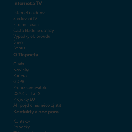
Internet a TV
Internet na doma
SledovaniTV
Firemní řešení
Často kladené dotazy
Výpadky el. proudu
Slevy
Bonus
O Tlapnetu
O nás
Novinky
Kariéra
GDPR
Pro oznamovatele
DSA čl. 11 a 12
Projekty EU
AI, pojď o nás něco zjistit!
Kontakty a podpora
Kontakty
Pobočky