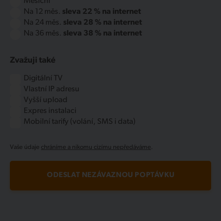
Měsíční
Na 12 měs.
sleva 22 % na internet
Na 24 měs.
sleva 28 % na internet
Na 36 měs.
sleva 38 % na internet
Zvažuji také
Digitální TV
Vlastní IP adresu
Vyšší upload
Expres instalaci
Mobilní tarify (volání, SMS i data)
Vaše údaje
chráníme a nikomu cizímu nepředáváme
.
ODESLAT NEZÁVAZNOU POPTÁVKU