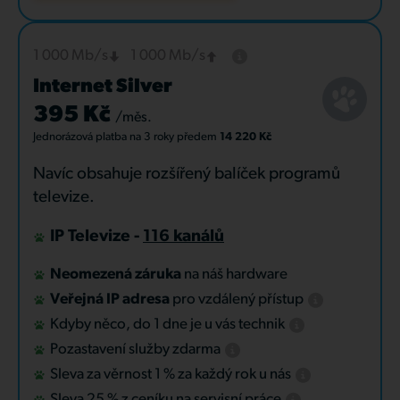
1 000 Mb/s
1 000 Mb/s
Internet Silver
395 Kč
/měs.
Jednorázová platba
na 3 roky
předem
14 220 Kč
Navíc obsahuje rozšířený balíček programů
televize.
IP Televize -
116 kanálů
Neomezená záruka
na náš hardware
Veřejná IP adresa
pro vzdálený přístup
Kdyby něco, do 1 dne je u vás technik
Pozastavení služby zdarma
Sleva za věrnost 1 % za každý rok u nás
Sleva 25 % z ceníku na servisní práce