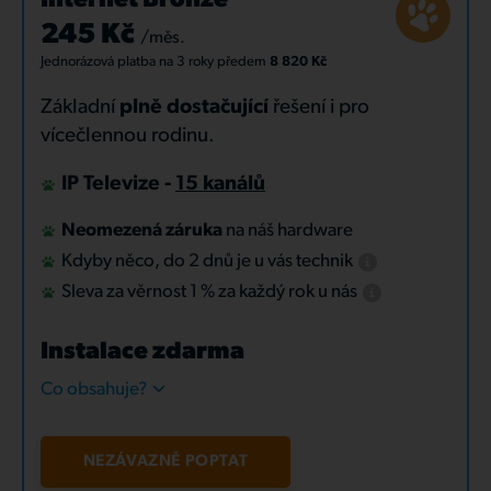
Internet Bronze
245 Kč
/měs.
Jednorázová platba
na 3 roky
předem
8 820 Kč
Základní
plně dostačující
řešení i pro
vícečlennou rodinu.
IP Televize -
15 kanálů
Neomezená záruka
na náš hardware
Kdyby něco, do 2 dnů je u vás technik
Sleva za věrnost 1 % za každý rok u nás
Instalace zdarma
Co obsahuje?
NEZÁVAZNĚ POPTAT