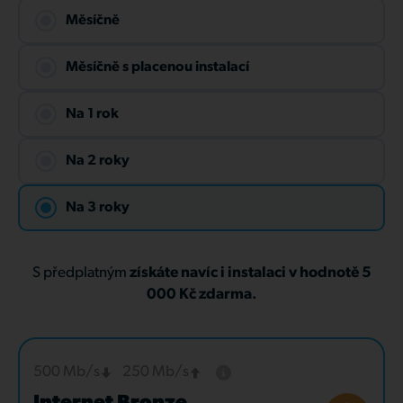
Měsíčně
Měsíčně s placenou instalací
Na 1 rok
Na 2 roky
Na 3 roky
S předplatným
získáte navíc i instalaci v hodnotě 5
000 Kč zdarma.
500 Mb/s
250 Mb/s