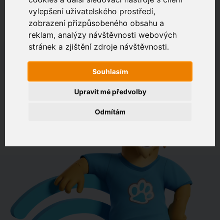
vylepšení uživatelského prostředí,
zobrazení přizpůsobeného obsahu a
Zákaznický portál
Jak rychlé je připojení na vaší adrese?
reklam, analýzy návštěvnosti webových
stránek a zjištění zdroje návštěvnosti.
např. Jeníkovská 940, Čáslav
Souhlasím
OVĚŘIT DOSTUPNOST
Upravit mé předvolby
Odmítám