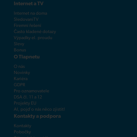
Internet a TV
Internet na doma
SledovaniTV
Firemní řešení
Často kladené dotazy
Výpadky el. proudu
Slevy
Bonus
O Tlapnetu
O nás
Novinky
Kariéra
GDPR
Pro oznamovatele
DSA čl. 11 a 12
Projekty EU
AI, pojď o nás něco zjistit!
Kontakty a podpora
Kontakty
Pobočky