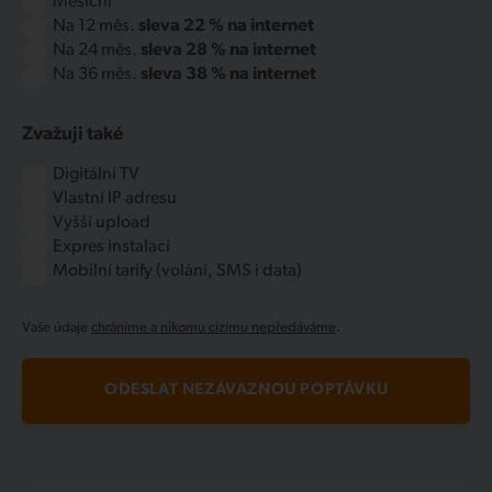
Měsíční
Na 12 měs.
sleva 22 % na internet
Na 24 měs.
sleva 28 % na internet
Na 36 měs.
sleva 38 % na internet
Zvažuji také
Digitální TV
Vlastní IP adresu
Vyšší upload
Expres instalaci
Mobilní tarify (volání, SMS i data)
Vaše údaje
chráníme a nikomu cizímu nepředáváme
.
ODESLAT NEZÁVAZNOU POPTÁVKU