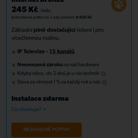
Internet Bronze
245 Kč
/měs.
Jednorázová platba
na 3 roky
předem
8 820 Kč
Základní
plně dostačující
řešení i pro
vícečlennou rodinu.
IP Televize -
15 kanálů
Neomezená záruka
na náš hardware
Kdyby něco, do 2 dnů je u vás technik
Sleva za věrnost 1 % za každý rok u nás
Instalace zdarma
Co obsahuje?
NEZÁVAZNĚ POPTAT