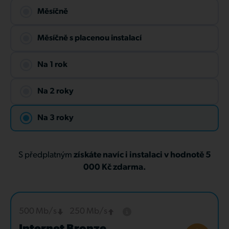
Měsíčně
Měsíčně s placenou instalací
Na 1 rok
Na 2 roky
Na 3 roky
S předplatným
získáte navíc i instalaci v hodnotě 5
000 Kč zdarma.
500 Mb/s
250 Mb/s