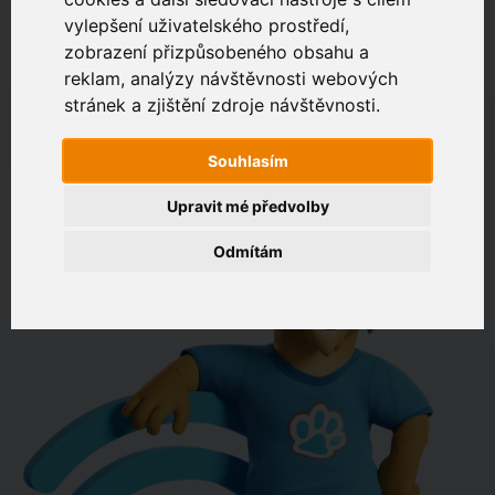
vylepšení uživatelského prostředí,
zobrazení přizpůsobeného obsahu a
Zákaznický portál
Jak rychlé je připojení na vaší adrese?
reklam, analýzy návštěvnosti webových
stránek a zjištění zdroje návštěvnosti.
např. Jeníkovská 940, Čáslav
Souhlasím
OVĚŘIT DOSTUPNOST
Upravit mé předvolby
Odmítám