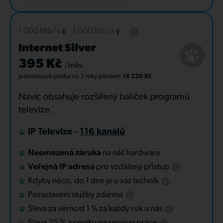
1 000 Mb/s
1 000 Mb/s
Internet Silver
395 Kč
/měs.
Jednorázová platba
na 3 roky
předem
14 220 Kč
Navíc obsahuje rozšířený balíček programů
televize.
IP Televize -
116 kanálů
Neomezená záruka
na náš hardware
Veřejná IP adresa
pro vzdálený přístup
Kdyby něco, do 1 dne je u vás technik
Pozastavení služby zdarma
Sleva za věrnost 1 % za každý rok u nás
Sleva 25 % z ceníku na servisní práce