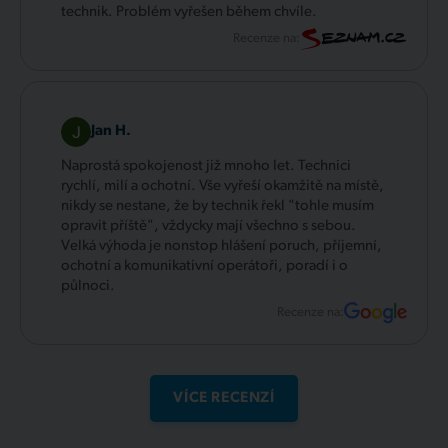
technik. Problém vyřešen během chvíle.
Recenze na:
Jan H.
Naprostá spokojenost již mnoho let. Technici
rychlí, milí a ochotní. Vše vyřeší okamžitě na místě,
nikdy se nestane, že by technik řekl "tohle musím
opravit příště", vždycky mají všechno s sebou.
Velká výhoda je nonstop hlášení poruch, příjemní,
ochotní a komunikativní operátoři, poradí i o
půlnoci.
Recenze na:
VÍCE RECENZÍ