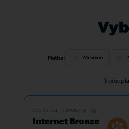
Vybe
Měsíčně
Platba:
S předpl
500 Mb/s
250 Mb/s
Internet Bronze