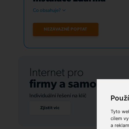
Co obsahuje?
NEZÁVAZNĚ POPTAT
Internet pro
firmy a samospráv
Individuální řešení na klíč
Použ
Zjistit víc
Tyto web
cílem vy
a reklam