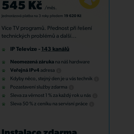
545 Kč
/měs.
Jednorázová platba
na 3 roky
předem
19 620 Kč
Více TV programů. Přednost při řešení
technických problémů a další...
IP Televize -
143 kanálů
Neomezená záruka
na náš hardware
Veřejná IPv4
adresa
Kdyby něco, stejný den je u vás technik
Pozastavení služby zdarma
Sleva za věrnost 1 % za každý rok u nás
Sleva 50 % z ceníku na servisní práce
Instalace zdarma