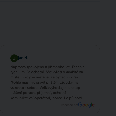
.
Jan H.
Naprostá spokojenost již mnoho let. Technici
rychlí, milí a ochotní. Vše vyřeší okamžitě na
místě, nikdy se nestane, že by technik řekl
"tohle musím opravit příště", vždycky mají
všechno s sebou. Velká výhoda je nonstop
hlášení poruch, příjemní, ochotní a
komunikativní operátoři, poradí i o půlnoci.
Recenze na: