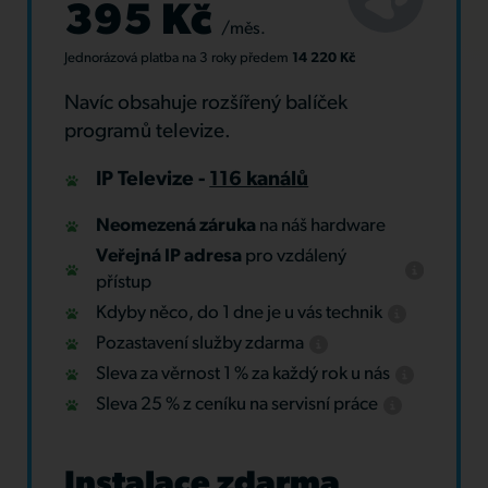
395 Kč
/měs.
Jednorázová platba
na 3 roky
předem
14 220 Kč
Navíc obsahuje rozšířený balíček
programů televize.
IP Televize -
116 kanálů
Neomezená záruka
na náš hardware
Veřejná IP adresa
pro vzdálený
přístup
Kdyby něco, do 1 dne je u vás technik
Pozastavení služby zdarma
Sleva za věrnost 1 % za každý rok u nás
Sleva 25 % z ceníku na servisní práce
Instalace zdarma