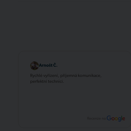
Arnošt Č.
Rychlé vyřízení, příjemná komunikace,
perfektní technici.
Recenze na: