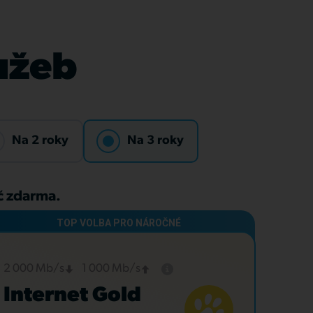
lužeb
Na 2 roky
Na 3 roky
Kč zdarma.
2 000 Mb/s
1 000 Mb/s
Internet Gold