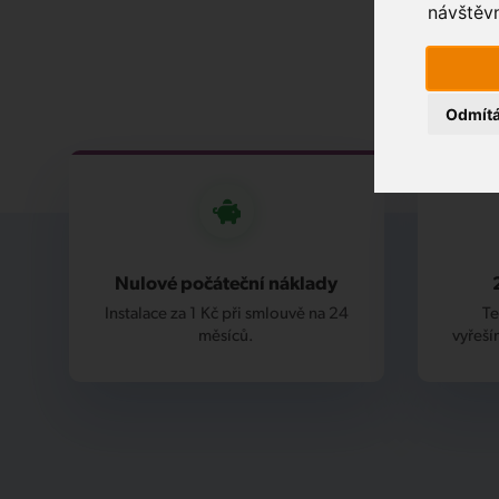
návštěvn
Odmít
Nulové počáteční náklady
Instalace za 1 Kč při smlouvě na 24
Te
měsíců.
vyřeší