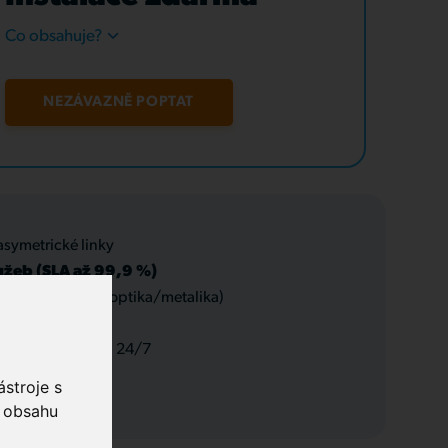
Co obsahuje?
NEZÁVAZNĚ POPTAT
asymetrické linky
užeb (SLA až 99,9 %)
 datové rozvody (optika/metalika)
 a servis, podpora 24/7
stroje s
o obsahu