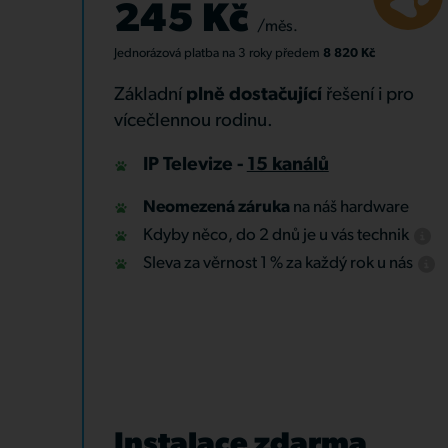
245 Kč
/měs.
Jednorázová platba
na 3 roky
předem
8 820 Kč
Základní
plně dostačující
řešení i pro
vícečlennou rodinu.
IP Televize -
15 kanálů
Neomezená záruka
na náš hardware
Kdyby něco, do 2 dnů je u vás technik
Sleva za věrnost 1 % za každý rok u nás
Instalace zdarma