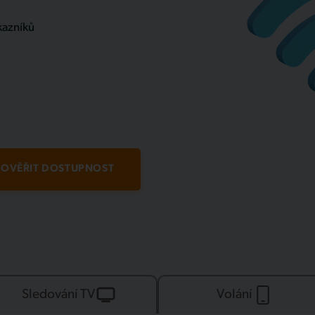
kazníků
OVĚŘIT DOSTUPNOST
Sledování TV
Volání