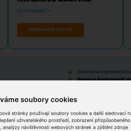
Co obsahuje?
NEZÁVAZNĚ POPTAT
Garantované symetrické a 
Garance dostupnosti sl
u
Optické přípojky a interní
Zabezpečovací systémy
íváme soubory cookies
IT outsourcing, správa sítí
Služby call centra
ové stránky používají soubory cookies a další sledovací ná
lepšení uživatelského prostředí, zobrazení přizpůsobenéh
, analýzy návštěvnosti webových stránek a zjištění zdroje