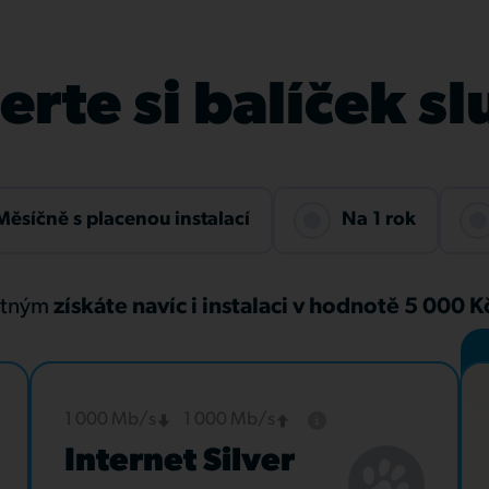
rte si balíček s
Měsíčně s placenou instalací
Na 1 rok
atným
získáte navíc i instalaci v hodnotě 5 000 
1 000 Mb/s
1 000 Mb/s
Internet Silver