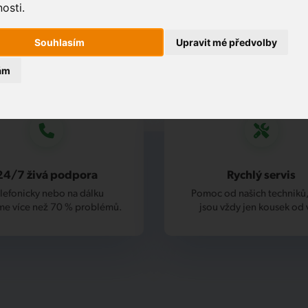
osti.
Souhlasím
Upravit mé předvolby
ám
24/7 živá podpora
Rychlý servis
lefonicky nebo na dálku
Pomoc od našich techniků,
me více než 70 % problémů.
jsou vždy jen kousek od 