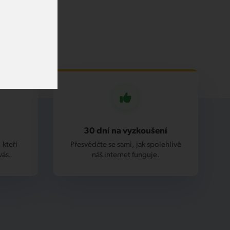
30 dní na vyzkoušení
 kteří
Přesvědčte se sami, jak spolehlivě
vás.
náš internet funguje.