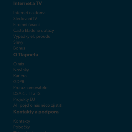
Internet a TV
Internet na doma
SledovaniTV
Firemní řešení
Často kladené dotazy
Výpadky el. proudu
Slevy
Bonus
O Tlapnetu
O nás
Novinky
Kariéra
GDPR
Pro oznamovatele
DSA čl. 11 a 12
Projekty EU
AI, pojď o nás něco zjistit!
Kontakty a podpora
Kontakty
Pobočky