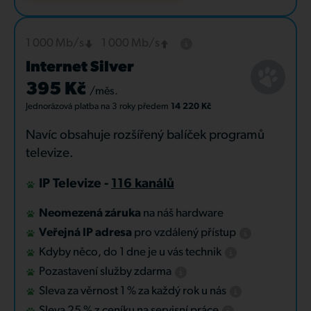
1 000 Mb/s
1 000 Mb/s
Internet Silver
395 Kč
/měs.
Jednorázová platba
na 3 roky
předem
14 220 Kč
Navíc obsahuje rozšířený balíček programů
televize.
IP Televize -
116 kanálů
Neomezená záruka
na náš hardware
Veřejná IP adresa
pro vzdálený přístup
Kdyby něco, do 1 dne je u vás technik
Pozastavení služby zdarma
Sleva za věrnost 1 % za každý rok u nás
Sleva 25 % z ceníku na servisní práce