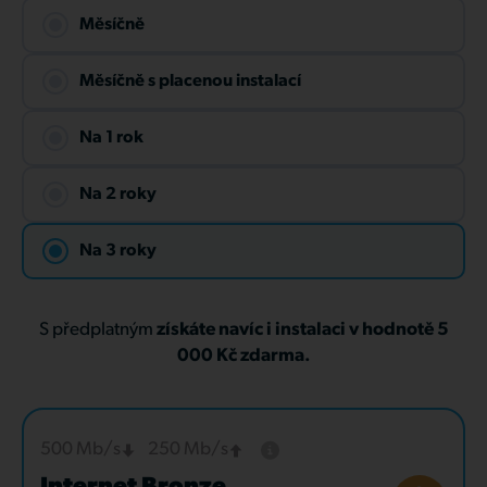
Měsíčně
Měsíčně s placenou instalací
Na 1 rok
Na 2 roky
Na 3 roky
S předplatným
získáte navíc i instalaci v hodnotě 5
000 Kč zdarma.
500 Mb/s
250 Mb/s