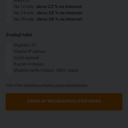
Měsíční
Na 12 měs.
sleva 22 % na internet
Na 24 měs.
sleva 28 % na internet
Na 36 měs.
sleva 38 % na internet
Zvažuji také
Digitální TV
Vlastní IP adresu
Vyšší upload
Expres instalaci
Mobilní tarify (volání, SMS i data)
Vaše údaje
chráníme a nikomu cizímu nepředáváme
.
ODESLAT NEZÁVAZNOU POPTÁVKU