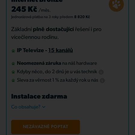
Internet Bronze
245 Kč
/měs.
Jednorázová platba
na 3 roky
předem
8 820 Kč
Základní
plně dostačující
řešení i pro
vícečlennou rodinu.
IP Televize -
15 kanálů
Neomezená záruka
na náš hardware
Kdyby něco, do 2 dnů je u vás technik
Sleva za věrnost 1 % za každý rok u nás
Instalace zdarma
Co obsahuje?
NEZÁVAZNĚ POPTAT