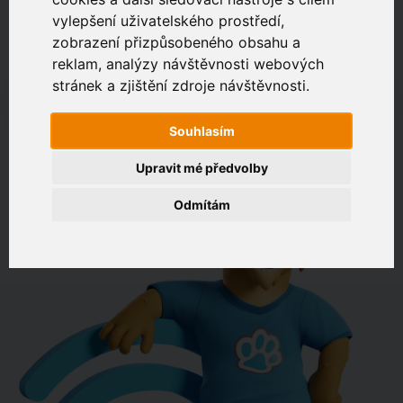
vylepšení uživatelského prostředí,
zobrazení přizpůsobeného obsahu a
Zákaznický portál
Jak rychlé je připojení na vaší adrese?
reklam, analýzy návštěvnosti webových
stránek a zjištění zdroje návštěvnosti.
např. Jeníkovská 940, Čáslav
Souhlasím
OVĚŘIT DOSTUPNOST
Upravit mé předvolby
Odmítám