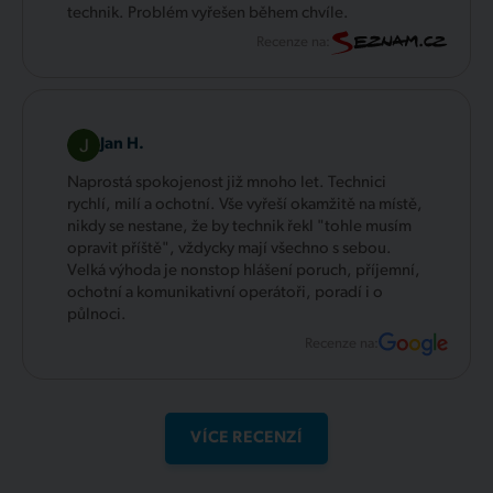
technik. Problém vyřešen během chvíle.
Recenze na:
Jan H.
Naprostá spokojenost již mnoho let. Technici
rychlí, milí a ochotní. Vše vyřeší okamžitě na místě,
nikdy se nestane, že by technik řekl "tohle musím
opravit příště", vždycky mají všechno s sebou.
Velká výhoda je nonstop hlášení poruch, příjemní,
ochotní a komunikativní operátoři, poradí i o
půlnoci.
Recenze na:
VÍCE RECENZÍ