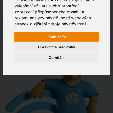
vylepšení uživatelského prostředí,
zobrazení přizpůsobeného obsahu a
Zákaznický portál
Jak rychlé je připojení na vaší adrese?
reklam, analýzy návštěvnosti webových
stránek a zjištění zdroje návštěvnosti.
např. Jeníkovská 940, Čáslav
Souhlasím
OVĚŘIT DOSTUPNOST
Upravit mé předvolby
Odmítám