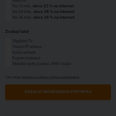
Měsíční
Na 12 měs.
sleva 22 % na internet
Na 24 měs.
sleva 28 % na internet
Na 36 měs.
sleva 38 % na internet
Zvažuji také
Digitální TV
Vlastní IP adresu
Vyšší upload
Expres instalaci
Mobilní tarify (volání, SMS i data)
Vaše údaje
chráníme a nikomu cizímu nepředáváme
.
ODESLAT NEZÁVAZNOU POPTÁVKU