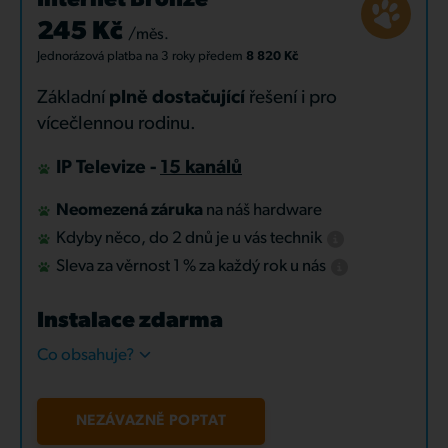
Internet Bronze
245 Kč
/měs.
Jednorázová platba
na 3 roky
předem
8 820 Kč
Základní
plně dostačující
řešení i pro
vícečlennou rodinu.
IP Televize -
15 kanálů
Neomezená záruka
na náš hardware
Kdyby něco, do 2 dnů je u vás technik
Sleva za věrnost 1 % za každý rok u nás
Instalace zdarma
Co obsahuje?
NEZÁVAZNĚ POPTAT