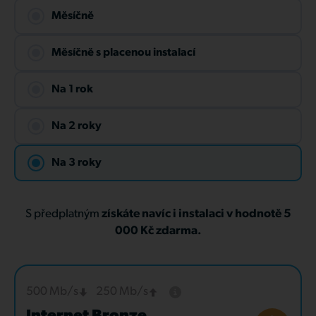
Měsíčně
Měsíčně s placenou instalací
Na 1 rok
Na 2 roky
Na 3 roky
S předplatným
získáte navíc i instalaci v hodnotě 5
000 Kč zdarma.
500 Mb/s
250 Mb/s