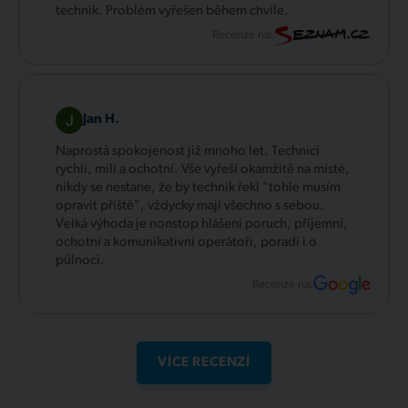
technik. Problém vyřešen během chvíle.
Recenze na:
Jan H.
Naprostá spokojenost již mnoho let. Technici
rychlí, milí a ochotní. Vše vyřeší okamžitě na místě,
nikdy se nestane, že by technik řekl "tohle musím
opravit příště", vždycky mají všechno s sebou.
Velká výhoda je nonstop hlášení poruch, příjemní,
ochotní a komunikativní operátoři, poradí i o
půlnoci.
Recenze na:
VÍCE RECENZÍ