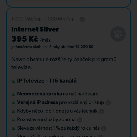
1 000 Mb/s
1 000 Mb/s
Internet Silver
395 Kč
/měs.
Jednorázová platba
na 3 roky
předem
14 220 Kč
Navíc obsahuje rozšířený balíček programů
televize.
IP Televize -
116 kanálů
Neomezená záruka
na náš hardware
Veřejná IP adresa
pro vzdálený přístup
Kdyby něco, do 1 dne je u vás technik
Pozastavení služby zdarma
Sleva za věrnost 1 % za každý rok u nás
Sleva 25 % z ceníku na servisní práce