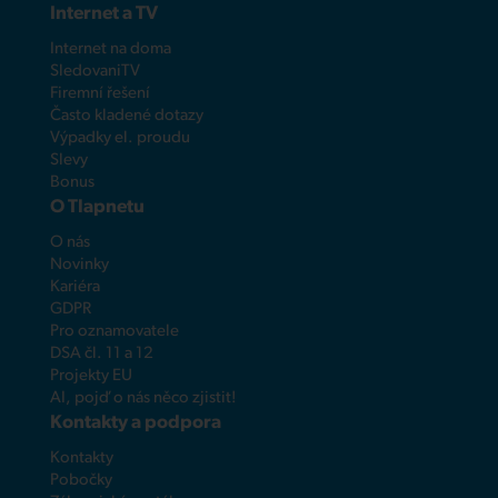
Internet a TV
Internet na doma
SledovaniTV
Firemní řešení
Často kladené dotazy
Výpadky el. proudu
Slevy
Bonus
O Tlapnetu
O nás
Novinky
Kariéra
GDPR
Pro oznamovatele
DSA čl. 11 a 12
Projekty EU
AI, pojď o nás něco zjistit!
Kontakty a podpora
Kontakty
Pobočky